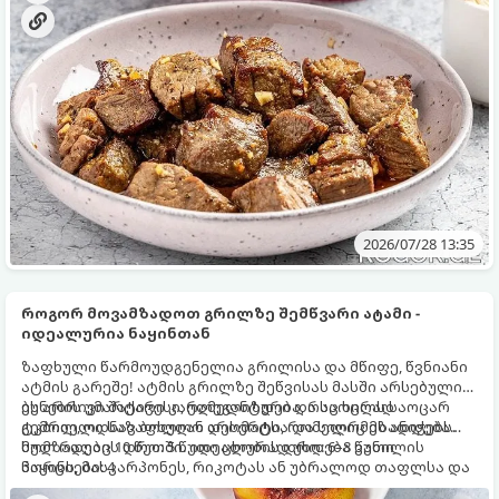
2026/07/28 13:35
როგორ მოვამზადოთ გრილზე შემწვარი ატამი -
იდეალურია ნაყინთან
ზაფხული წარმოუდგენელია გრილისა და მწიფე, წვნიანი
ატმის გარეშე! ატმის გრილზე შეწვისას მასში არსებული
ბუნებრივი შაქარი კარამელიზდება, რაც ხილს საოცარ
ეს არის უმარტივესი, ელეგანტური და საოცრად
ტკბილ, ოდნავ ბოლიან არომატსა და სიღრმეს ანიჭებს.
გემრიელი საზაფხულო დესერტი, რომელიც მზადდება
სულ რაღაც 10 წუთში. იდეალურად უხდება ვანილის
მომზადების დრო: 5 წუთი ცხობის დრო: 6–8 წუთი
ნაყინს, მასკარპონეს, რიკოტას ან უბრალოდ თაფლსა და
პორციები: 4
დარიჩინს.