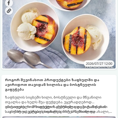
2026/07/27 12:00
როგორ შევინახოთ პროდუქტები ზაფხულში და
ავირიდოთ თავიდან ხილისა და ბოსტნეულის
გაფუჭება
ზაფხულის სიცხეში ხილი, ბოსტნეული და მწვანილი
თვალსა და ხელს შუა ფუჭდება. უყურადღებოდ
დატოვებული პროდუქტი რამდენიმე დღეში (ხანდახან
იმისათვის, რომ ზაფხულის გემრიელი და ვიტამინებით
საათშიც კი) კარგავს სიახლეს, რაც არა მხოლოდ
სავსე პროდუქტები დიდხანს დარჩეს წვნიანი და ახალი,
გულდასაწყვეტია, არამედ გადაყრილი ფულია.
რამდენიმე მარტივი, აპრობირებული წესის ცოდნაა