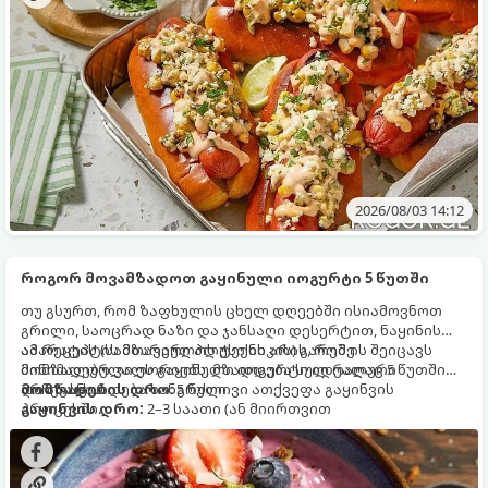
2026/08/03 14:12
როგორ მოვამზადოთ გაყინული იოგურტი 5 წუთში
თუ გსურთ, რომ ზაფხულის ცხელ დღეებში ისიამოვნოთ
გრილი, საოცრად ნაზი და ჯანსაღი დესერტით, ნაყინის
აპარატის (სამზარეულოს ტექნიკის) გარეშე
ამ რეცეპტის მთავარი პლუსი ის არის, რომ ის შეიცავს
მომზადებული ეს გაყინული იოგურტი იდეალური
მინიმალურ კალორიებს, მზადდება სულ რაღაც 5 წუთში
არჩევანია.
და არ სჭირდება ხანგრძლივი ათქვეფა გაყინვის
მომზადების დრო
: 5 წუთი
პროცესში.
გაყინვის დრო:
2–3 საათი (ან მიირთვით
მომზადებისთანავე, რბილი ნაყინის სახით)
ულუფა
: 4-6 პორცია