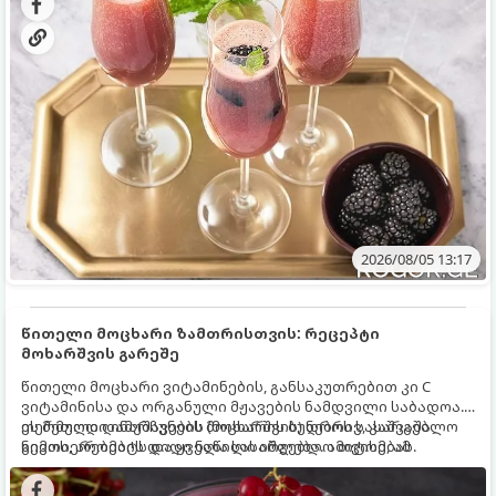
2026/08/05 13:17
წითელი მოცხარი ზამთრისთვის: რეცეპტი
მოხარშვის გარეშე
წითელი მოცხარი ვიტამინების, განსაკუთრებით კი C
ვიტამინისა და ორგანული მჟავების ნამდვილი საბადოა.
თერმული დამუშავების (მოხარშვის) დროს სასარგებლო
ეს მეთოდი ინარჩუნებს მოცხარის ბუნებრივ, კაშკაშა
ნივთიერებების დიდი ნაწილი იშლება. ამიტომ, ამ
გემოს, არომატს და ყველა სასარგებლო თვისებას.
კენკრის ზამთრისთვის შესანახად საუკეთესო გზა
„ცოცხალი ჯემის“ მომზადებაა - მოხარშვის გარეშე.