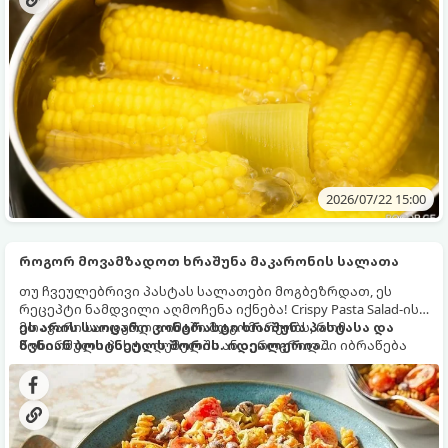
2026/07/22 15:00
როგორ მოვამზადოთ ხრაშუნა მაკარონის სალათა
თუ ჩვეულებრივი პასტას სალათები მოგბეზრდათ, ეს
რეცეპტი ნამდვილი აღმოჩენა იქნება! Crispy Pasta Salad-ის
მთავარი საიდუმლო იმაში მდგომარეობს, რომ
ეს არის საოცარი კონტრასტი ხრაშუნა პასტასა და
მოხარშული პასტა ღუმელში ან აეროგრილში იბრაწება
წვნიან ბოსტნეულს შორის. იდეალურია
ოქროსფერ, ხრაშუნა ტექსტურამდე, რის შემდეგაც ერევა
წვეულებებისთვის, პიკნიკისთვის ან ვახშმისთვის!
ახალ ბოსტნეულს, ყველსა და არომატულ დრესინგს.