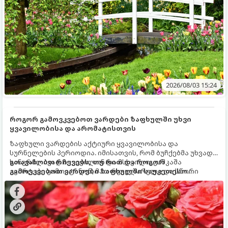
2026/08/03 15:24
როგორ გამოვკვებოთ ვარდები ზაფხულში უხვი
ყვავილობისა და არომატისთვის
ზაფხული ვარდების აქტიური ყვავილობისა და
სურნელების პერიოდია. იმისათვის, რომ ბუჩქებმა უხვად,
ხანგრძლივად იყვავილონ და მსხვილი, კაშკაშა
გთავაზობთ რჩევებს, თუ რით და როგორ
კვირტები გამოიტანონ, მათ რეგულარული და სწორი
გამოვკვებოთ ვარდები ზაფხულში საუკეთესო
გამოკვება სჭირდებათ. ზაფხულის პერიოდში მცენარის
შედეგის მისაღწევად:
მოთხოვნილებები იცვლება, ამიტომ მნიშვნელოვანია
ვიცოდეთ, რომელი სასუქები გამოიყენება ამ დროს.