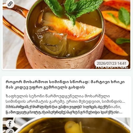
2026/07/23 14:41
როგორ მოხარშოთ სიმინდი სწორად: მარტივი ხრიკი
მას კიდევ უფრო გემრიელს გახდის
ზაფხულის სეზონი წარმოუდგენელია მოხარშული
სიმინდის არომატის გარეშე. ერთი შეხედვით, სიმინდის
მოხარშვაზე მარტივი რა უნდა იყოს? თუმცა, ბევრს
იმისათვის, რომ სიმინდი გამოვიდეს საოცრად წვნიანი,
გამოუცდია სიტუაცია, როდესაც ხანგრძლივი ხარშვის
ნაზი და ტკბილი, რამდენიმე მარტივი წესისა და ერთი
შემდეგაც კი მარცვლები ხისტი, მშრალი ან უგემური
სპეციალური კულინარიული ხრიკის ცოდნაა საჭირო.
რჩება.