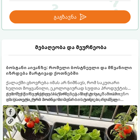
გაგზავნა
მებაღეობა და მეურნეობა
ბოსტანი აივანზე: რომელი ბოსტნეული და მწვანილი
იზრდება მარტივად ქოთნებში
ქალაქში ცხოვრება იმას არ ნიშნავს, რომ საკუთარი
ხელით მოყვანილი, ეკოლოგიურად სუფთა პროდუქტის
გემოზე უარი თქვათ. პატარა აივანიც კი საკმარისია
ქოთნებში მცენარეების მოშენება მარტივი, სასიამოვნო
იმისათვის, რომ მოიწყოთ მინი-ბოსტანი, საიდანაც
და ესთეტიკური ჰობია. მთავარია იცოდეთ, რომელი
ყოველდღიურად ახალ, არომატულ მწვანილსა და
კულტურები ეგუებიან ქოთნის პირობებს ყველაზე კარგად
ბოსტნეულს მოკრეფთ.
და როგორ მოუაროთ მათ სწორად.