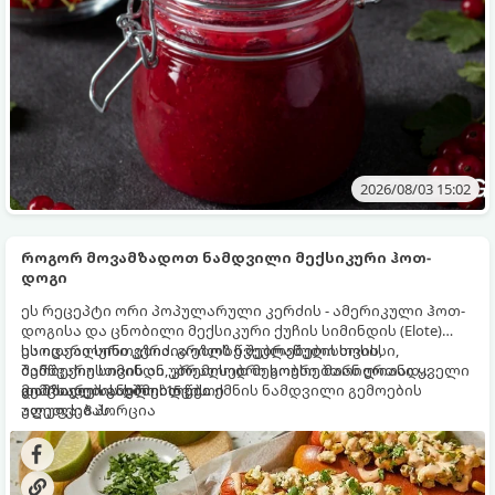
2026/08/03 15:02
როგორ მოვამზადოთ ნამდვილი მექსიკური ჰოთ-
დოგი
ეს რეცეპტი ორი პოპულარული კერძის - ამერიკული ჰოთ-
დოგისა და ცნობილი მექსიკური ქუჩის სიმინდის (Elote)
საოცარი სინთეზია. გრილზე შებრაწული სოსისი,
ეს იდეალური კერძია ეზოს წვეულებებისთვის,
შემწვარი სიმინდი, კრემისებრი სოუსი, მარილიანი ყველი
ბარბექიუსთვის ან უბრალოდ მეგობრებთან ერთად
და ცხარე სანელებლები ქმნის ნამდვილი გემოების
გემრიელი ვახშმისთვის.
მომზადების დრო: 15 წუთი
აფეთქებას.
ულუფა: 8 პორცია