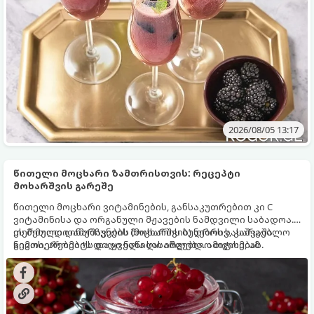
2026/08/05 13:17
წითელი მოცხარი ზამთრისთვის: რეცეპტი
მოხარშვის გარეშე
წითელი მოცხარი ვიტამინების, განსაკუთრებით კი C
ვიტამინისა და ორგანული მჟავების ნამდვილი საბადოა.
თერმული დამუშავების (მოხარშვის) დროს სასარგებლო
ეს მეთოდი ინარჩუნებს მოცხარის ბუნებრივ, კაშკაშა
ნივთიერებების დიდი ნაწილი იშლება. ამიტომ, ამ
გემოს, არომატს და ყველა სასარგებლო თვისებას.
კენკრის ზამთრისთვის შესანახად საუკეთესო გზა
„ცოცხალი ჯემის“ მომზადებაა - მოხარშვის გარეშე.