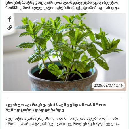
ცხოვრებას, მეტიც, გამოცდილი მებაღეები გვირჩევენ,
ქოთნის პიტნა მთელი წლის განმავლობაში გაგახარებთ
რომ პიტნა მხოლოდ ქოთანში მოვიყვანოთ, რადგან ღია
ნორჩი, არომატული ფოთლებით ჩაის, ლიმონათისა თუ
გრუნტში (ბაღში) დარგვისას ის ფესვებით ძალიან
კერძებისთვის.
სწრაფად ვრცელდება და სხვა მცენარეებს ავიწროებს.
2026/08/07 12:46
აგვისტო აგარაკზე: ეს 5 საქმე უნდა მოასწროთ
შემოდგომის დადგომამდე
აგვისტო აგარაკზე მხოლოდ მოსავლის აღების დრო არ
არის - ეს არის გადამწყვეტი თვე, როდესაც საფუძველი
ეყრება მომავალი წლის მოსავალს და ბაღი მზადდება