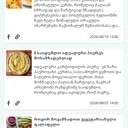
არომატული კერძი, რომელიც ძალიან
სწრაფად და მარტივად მზადდება.
ციტრუსებისა და ბოსტნეულის ბულიონში
ნელ-ნელა მოწალული ორაგული
ინარჩუნებს მაქსიმალურ წვნიანობასა და
სასარგებლო თვისებებს.
მზა თევზს ზემოდან ასხამენ ციტრუსების
„მზიან“ სოუსს, რომელიც ორაგულის
2026/08/10 13:40
მდიდარ გემოს იდეალურად ავსებს.
მომზადების დრო: 15 წუთი ხარშვის დრო:
15–20 წუთი ულუფა: 4 პორცია
8 საიდუმლო იდეალური პიურეს
მოსამზადებლად
იდეალური კარტოფილის პიურე - ეს ნაზი,
ჰაეროვანი კერძია, სასიამოვნო გემოთი და
ნაღების-მოყვითალო ფერით. მისი
მომზადება ძალიან მარტივია, მაგრამ
არსებობს რამდენიმე საიდუმლო,
რომლებიც უნდა იცოდეთ, რომ პიურე
იდეალურად გემრიელი გამოვიდეს.
2026/08/07 14:00
როგორ მოვამზადოთ ვეგეტარიანული
ფალაფელი