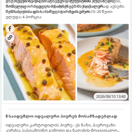
ციტრუსებისა და ბოსტნეულის ბულიონში ნელ-ნელა
მზა თევზს ზემოდან ასხამენ ციტრუსების „მზიან“ სოუსს,
მოწალული ორაგული ინარჩუნებს მაქსიმალურ
რომელიც ორაგულის მდიდარ გემოს იდეალურად ავსებს.
წვნიანობასა და სასარგებლო თვისებებს.
მომზადების დრო: 15 წუთი ხარშვის დრო: 15–20 წუთი
ულუფა: 4 პორცია
2026/08/10 13:40
8 საიდუმლო იდეალური პიურეს მოსამზადებლად
იდეალური კარტოფილის პიურე - ეს ნაზი, ჰაეროვანი
კერძია, სასიამოვნო გემოთი და ნაღების-მოყვითალო