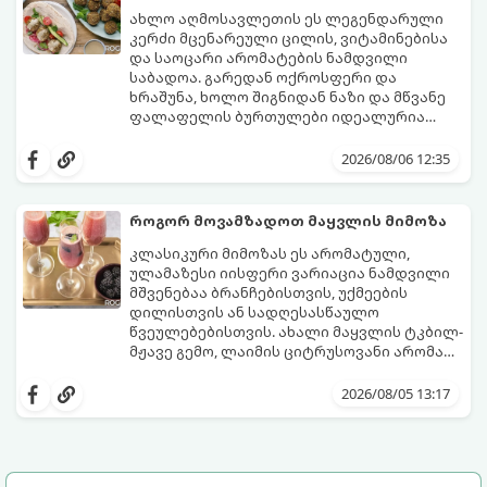
ახლო აღმოსავლეთის ეს ლეგენდარული
კერძი მცენარეული ცილის, ვიტამინებისა
და საოცარი არომატების ნამდვილი
საბადოა. გარედან ოქროსფერი და
ხრაშუნა, ხოლო შიგნიდან ნაზი და მწვანე
ფალაფელის ბურთულები იდეალურია
პიტაში (არაბულ პურში) ჩასადებად,
ამ რეცეპტის მთავარი საიდუმლო იმაში
სალათებთან ერთად ან ტახინის (სესამის)
მდგომარეობს, რომ გამოიყენება
2026/08/06 12:35
სოუსთან მირთმევისთვის.
გამომშრალი და ჩამბალი მუხუდო და არა
დაკონსერვებული, რათა ბურთულებმა
შეწვისას ფორმა იდეალურად შეინარჩუნოს
როგორ მოვამზადოთ მაყვლის მიმოზა
და არ დაიშალოს.
მომზადების დრო: 20 წუთი (დამატებით
კლასიკური მიმოზას ეს არომატული,
მუხუდოს ჩალბობის დრო: 12-24 საათი)
ულამაზესი იისფერი ვარიაცია ნამდვილი
შეწვის დრო: 10–15 წუთი ულუფა: 20–24 ცალი
მშვენებაა ბრანჩებისთვის, უქმეების
ბურთულა (4–6 პორცია)
დილისთვის ან სადღესასწაულო
წვეულებებისთვის. ახალი მაყვლის ტკბილ-
მჟავე გემო, ლაიმის ციტრუსოვანი არომატი
და ცქრიალა ღვინის ბუშტუკები ქმნის
ეს სასმელი მზადდება სულ რაღაც 10 წუთში
საოცრად დახვეწილ და მაგრილებელ
და მის მომზადებას მინიმალური
2026/08/05 13:17
კოქტეილს.
ინგრედიენტები სჭირდება.
მომზადების დრო: 10 წუთი ულუფა: 4–6
პორცია