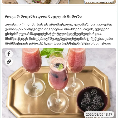
როგორ მოვამზადოთ მაყვლის მიმოზა
კლასიკური მიმოზას ეს არომატული, ულამაზესი იისფერი
ვარიაცია ნამდვილი მშვენებაა ბრანჩებისთვის, უქმეების
დილისთვის ან სადღესასწაულო წვეულებებისთვის.
ეს სასმელი მზადდება სულ რაღაც 10 წუთში და მის
ახალი მაყვლის ტკბილ-მჟავე გემო, ლაიმის ციტრუსოვანი
მომზადებას მინიმალური ინგრედიენტები სჭირდება.
არომატი და ცქრიალა ღვინის ბუშტუკები ქმნის საოცრად
მომზადების დრო: 10 წუთი ულუფა: 4–6 პორცია
დახვეწილ და მაგრილებელ კოქტეილს.
2026/08/05 13:17