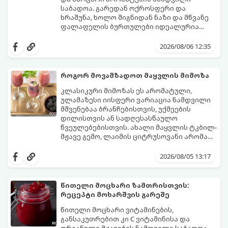
საბადოა. გარედან ოქროსფერი და
ხრაშუნა, ხოლო შიგნიდან ნაზი და მწვანე
ფალაფელის ბურთულები იდეალურია
პიტაში (არაბულ პურში) ჩასადებად,
ამ რეცეპტის მთავარი საიდუმლო იმაში
სალათებთან ერთად ან ტახინის (სესამის)
მდგომარეობს, რომ გამოიყენება
2026/08/06 12:35
სოუსთან მირთმევისთვის.
გამომშრალი და ჩამბალი მუხუდო და არა
დაკონსერვებული, რათა ბურთულებმა
შეწვისას ფორმა იდეალურად შეინარჩუნოს
როგორ მოვამზადოთ მაყვლის მიმოზა
და არ დაიშალოს.
მომზადების დრო: 20 წუთი (დამატებით
კლასიკური მიმოზას ეს არომატული,
მუხუდოს ჩალბობის დრო: 12-24 საათი)
ულამაზესი იისფერი ვარიაცია ნამდვილი
შეწვის დრო: 10–15 წუთი ულუფა: 20–24 ცალი
მშვენებაა ბრანჩებისთვის, უქმეების
ბურთულა (4–6 პორცია)
დილისთვის ან სადღესასწაულო
წვეულებებისთვის. ახალი მაყვლის ტკბილ-
მჟავე გემო, ლაიმის ციტრუსოვანი არომატი
და ცქრიალა ღვინის ბუშტუკები ქმნის
ეს სასმელი მზადდება სულ რაღაც 10 წუთში
საოცრად დახვეწილ და მაგრილებელ
და მის მომზადებას მინიმალური
2026/08/05 13:17
კოქტეილს.
ინგრედიენტები სჭირდება.
მომზადების დრო: 10 წუთი ულუფა: 4–6
პორცია
წითელი მოცხარი ზამთრისთვის:
რეცეპტი მოხარშვის გარეშე
წითელი მოცხარი ვიტამინების,
განსაკუთრებით კი C ვიტამინისა და
ორგანული მჟავების ნამდვილი საბადოა.