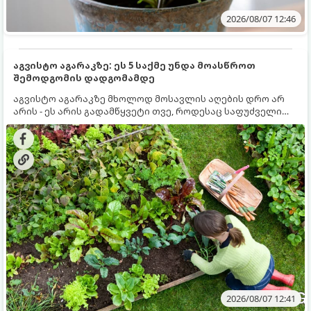
2026/08/07 12:46
აგვისტო აგარაკზე: ეს 5 საქმე უნდა მოასწროთ
შემოდგომის დადგომამდე
აგვისტო აგარაკზე მხოლოდ მოსავლის აღების დრო არ
არის - ეს არის გადამწყვეტი თვე, როდესაც საფუძველი
ეყრება მომავალი წლის მოსავალს და ბაღი მზადდება
შემოდგომა-ზამთრის სეზონისთვის. იმისათვის, რომ
ნიადაგმა ენერგია აღიდგინოს, ხოლო მცენარეებმა
ზამთარს გაუძლონ, აგვისტოს ბოლომდე 5
მნიშვნელოვანი საქმის გაკეთება უნდა მოასწროთ:
2026/08/07 12:41