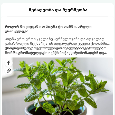
მებაღეობა და მეურნეობა
როგორ მოვიყვანოთ პიტნა ქოთანში: სრული
გზამკვლევი
პიტნა ერთ-ერთი ყველაზე სურნელოვანი და ადვილად
გასაზრდელი მცენარეა. ის იდეალურად ეგუება ქოთანში
ცხოვრებას, მეტიც, გამოცდილი მებაღეები გვირჩევენ,
ქოთნის პიტნა მთელი წლის განმავლობაში გაგახარებთ
რომ პიტნა მხოლოდ ქოთანში მოვიყვანოთ, რადგან ღია
ნორჩი, არომატული ფოთლებით ჩაის, ლიმონათისა თუ
გრუნტში (ბაღში) დარგვისას ის ფესვებით ძალიან
კერძებისთვის.
სწრაფად ვრცელდება და სხვა მცენარეებს ავიწროებს.