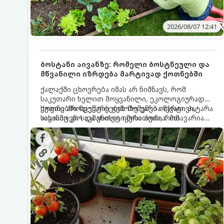
2026/08/07 12:41
ბოსტანი აივანზე: რომელი ბოსტნეული და
მწვანილი იზრდება მარტივად ქოთნებში
ქალაქში ცხოვრება იმას არ ნიშნავს, რომ
საკუთარი ხელით მოყვანილი, ეკოლოგიურად
სუფთა პროდუქტის გემოზე უარი თქვათ. პატარა
ქოთნებში მცენარეების მოშენება მარტივი,
აივანიც კი საკმარისია იმისათვის, რომ
სასიამოვნო და ესთეტიკური ჰობია. მთავარია
მოიწყოთ მინი-ბოსტანი, საიდანაც
იცოდეთ, რომელი კულტურები ეგუებიან
ყოველდღიურად ახალ, არომატულ მწვანილსა
ქოთნის პირობებს ყველაზე კარგად და როგორ
და ბოსტნეულს მოკრეფთ.
მოუაროთ მათ სწორად.