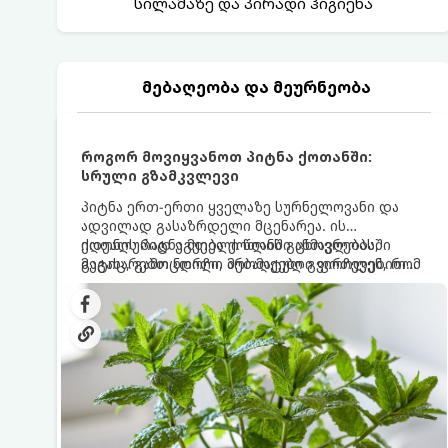
სილამაზე და პირადი ჰიგიენა
მებაღეობა და მეურნეობა
როგორ მოვიყვანოთ პიტნა ქოთანში:
სრული გზამკვლევი
პიტნა ერთ-ერთი ყველაზე სურნელოვანი და
ადვილად გასაზრდელი მცენარეა. ის
იდეალურად ეგუება ქოთანში ცხოვრებას,
ქოთნის პიტნა მთელი წლის განმავლობაში
მეტიც, გამოცდილი მებაღეები გვირჩევენ, რომ
გაგახარებთ ნორჩი, არომატული ფოთლებით
პიტნა მხოლოდ ქოთანში მოვიყვანოთ, რადგან
ჩაის, ლიმონათისა თუ კერძებისთვის.
ღია გრუნტში (ბაღში) დარგვისას ის ფესვებით
ძალიან სწრაფად ვრცელდება და სხვა
მცენარეებს ავიწროებს.