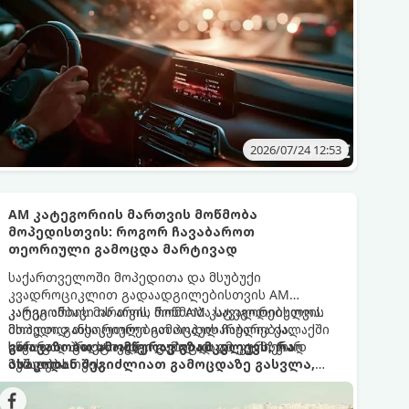
2026/07/24 12:53
AM კატეგორიის მართვის მოწმობა
მოპედისთვის: როგორ ჩავაბაროთ
თეორიული გამოცდა მარტივად
საქართველოში მოპედითა და მსუბუქი
კვადროციკლით გადაადგილებისთვის AM
კატეგორიის მართვის მოწმობა სავალდებულოა.
კარგი ამბავი ის არის, რომ AM კატეგორიისთვის
მოპედი განსაკუთრებით პოპულარულია ქალაქში
მხოლოდ თეორიული გამოცდის ჩაბარებაა
სწრაფად გადასაადგილებლად და კურიერად
საჭირო - პრაქტიკული გამოცდა ამ ეტაპზე არ
გთავაზობთ ამომწურავ გზამკვლევს, რა
მუშაობისთვის.
ბარდება.
ასაკიდან შეგიძლიათ გამოცდაზე გასვლა,
რა საბუთები დაგჭირდებათ და როგორ უნდა
დარეგისტრირდეთ.