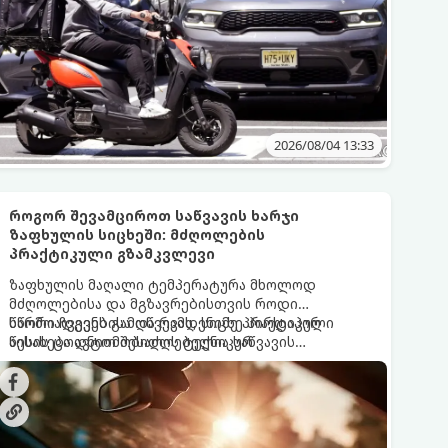
2026/08/04 13:33
როგორ შევამციროთ საწვავის ხარჯი
ზაფხულის სიცხეში: მძღოლების
პრაქტიკული გზამკვლევი
ზაფხულის მაღალი ტემპერატურა მხოლოდ
მძღოლებისა და მგზავრებისთვის როდი
წარმოადგენს გამოწვევას, სიცხე პირდაპირ
სწორი ჩვევებისა და რამდენიმე პრაქტიკული
აისახება ავტომობილის ტექნიკურ
წესის ცოდნით შესაძლებელია საწვავის
მდგომარეობასა და საწვავის მოხმარებაზე. ცხელ
მოხმარება ოპტიმალურ ნიშნულზე
სეზონზე ბენზინისა თუ დიზელის ხარჯი ხშირად
შევინარჩუნოთ.
საგრძნობლად იმატებს, რაც ავტომატურად
ზრდის ყოველდღიურ დანახარჯებს.