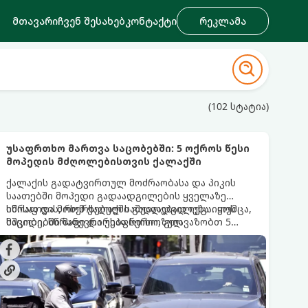
მთავარი
ჩვენ შესახებ
კონტაქტი
რეკლამა
(102 სტატია)
უსაფრთხო მართვა საცობებში: 5 ოქროს წესი
მოპედის მძღოლებისთვის ქალაქში
ქალაქის გადატვირთულ მოძრაობასა და პიკის
საათებში მოპედი გადაადგილების ყველაზე
სწრაფ და მოხერხებულ საშუალებად იქცა. თუმცა,
იმისათვის, რომ ქალაქში გადაადგილება იყოს
საცობებში მანევრირება სერიოზულ
მშვიდი, სწრაფი და უსაფრთხო, გთავაზობთ 5
ყურადღებასა და სიფრთხილეს მოითხოვს -
ოქროს წესს, რომელიც თითოეულმა მოპედის
ორთვლიანი ტრანსპორტი ავტომობილებთან
მძღოლმა უნდა გაითვალისწინოს.
შედარებით ბევრად მოწყვლადია.