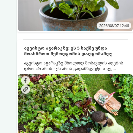
2026/08/07 12:46
აგვისტო აგარაკზე: ეს 5 საქმე უნდა
მოასწროთ შემოდგომის დადგომამდე
აგვისტო აგარაკზე მხოლოდ მოსავლის აღების
დრო არ არის - ეს არის გადამწყვეტი თვე,
როდესაც საფუძველი ეყრება მომავალი წლის
მოსავალს და ბაღი მზადდება შემოდგომა-
ზამთრის სეზონისთვის. იმისათვის, რომ
ნიადაგმა ენერგია აღიდგინოს, ხოლო
მცენარეებმა ზამთარს გაუძლონ, აგვისტოს
ბოლომდე 5 მნიშვნელოვანი საქმის გაკეთება
უნდა მოასწროთ: