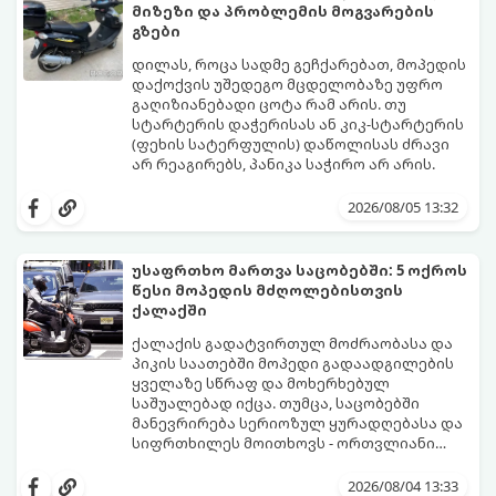
მიზეზი და პრობლემის მოგვარების
გზები
დილას, როცა სადმე გეჩქარებათ, მოპედის
დაქოქვის უშედეგო მცდელობაზე უფრო
გაღიზიანებადი ცოტა რამ არის. თუ
სტარტერის დაჭერისას ან კიკ-სტარტერის
(ფეხის სატერფულის) დაწოლისას ძრავი
არ რეაგირებს, პანიკა საჭირო არ არის.
ორთვლიანი ტექნიკის გაუმართაობის
მიზეზები უმეტესად 4 ძირითად კვანძთან
2026/08/05 13:32
არის დაკავშირებული. განვიხილოთ,
როგორ იჩენს თავს ეს პრობლემები და
როგორ მოვაგვაროთ ისინი.
უსაფრთხო მართვა საცობებში: 5 ოქროს
წესი მოპედის მძღოლებისთვის
ქალაქში
ქალაქის გადატვირთულ მოძრაობასა და
პიკის საათებში მოპედი გადაადგილების
ყველაზე სწრაფ და მოხერხებულ
საშუალებად იქცა. თუმცა, საცობებში
მანევრირება სერიოზულ ყურადღებასა და
სიფრთხილეს მოითხოვს - ორთვლიანი
ტრანსპორტი ავტომობილებთან
იმისათვის, რომ ქალაქში გადაადგილება
შედარებით ბევრად მოწყვლადია.
იყოს მშვიდი, სწრაფი და უსაფრთხო,
2026/08/04 13:33