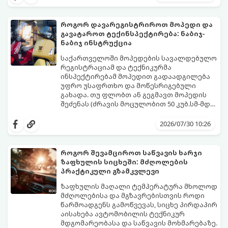
გთავაზობთ 5 ოქროს წესს, რომელიც
თითოეულმა მოპედის მძღოლმა უნდა
გაითვალისწინოს.
როგორ დავარეგისტრიროთ მოპედი და
გავატაროთ ტექინსპექტირება: ნაბიჯ-
ნაბიჯ ინსტრუქცია
საქართველოში მოპედების სავალდებულო
რეგისტრაციამ და ტექნიკურმა
ინსპექტირებამ მოპედით გადაადგილება
უფრო უსაფრთხო და მოწესრიგებული
გახადა. თუ ფლობთ ან გეგმავთ მოპედის
შეძენას (ძრავის მოცულობით 50 კუბ.სმ-მდე
ან ელექტროძრავის სიმძლავრით 4 კვტ-
გთავაზობთ დეტალურ, ნაბიჯ-ნაბიჯ
მდე), აუცილებელია იცოდეთ, როგორ
ინსტრუქციას პროცედურების, საჭირო
2026/07/30 10:26
გაიაროთ რეგისტრაცია და პერიოდული
დოკუმენტაციისა და ხარჯების შესახებ.
ტექნიკური ინსპექტირება (პტი).
როგორ შევამციროთ საწვავის ხარჯი
ზაფხულის სიცხეში: მძღოლების
პრაქტიკული გზამკვლევი
ზაფხულის მაღალი ტემპერატურა მხოლოდ
მძღოლებისა და მგზავრებისთვის როდი
წარმოადგენს გამოწვევას, სიცხე პირდაპირ
აისახება ავტომობილის ტექნიკურ
მდგომარეობასა და საწვავის მოხმარებაზე.