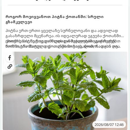
როგორ მოვიყვანოთ პიტნა ქოთანში: სრული
გზამკვლევი
პიტნა ერთ-ერთი ყველაზე სურნელოვანი და ადვილად
გასაზრდელი მცენარეა. ის იდეალურად ეგუება ქოთანში
ცხოვრებას, მეტიც, გამოცდილი მებაღეები გვირჩევენ,
ქოთნის პიტნა მთელი წლის განმავლობაში გაგახარებთ
რომ პიტნა მხოლოდ ქოთანში მოვიყვანოთ, რადგან ღია
ნორჩი, არომატული ფოთლებით ჩაის, ლიმონათისა თუ
გრუნტში (ბაღში) დარგვისას ის ფესვებით ძალიან
კერძებისთვის.
სწრაფად ვრცელდება და სხვა მცენარეებს ავიწროებს.
2026/08/07 12:46