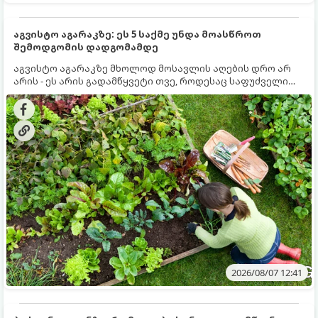
აგვისტო აგარაკზე: ეს 5 საქმე უნდა მოასწროთ
შემოდგომის დადგომამდე
აგვისტო აგარაკზე მხოლოდ მოსავლის აღების დრო არ
არის - ეს არის გადამწყვეტი თვე, როდესაც საფუძველი
ეყრება მომავალი წლის მოსავალს და ბაღი მზადდება
შემოდგომა-ზამთრის სეზონისთვის. იმისათვის, რომ
ნიადაგმა ენერგია აღიდგინოს, ხოლო მცენარეებმა
ზამთარს გაუძლონ, აგვისტოს ბოლომდე 5
მნიშვნელოვანი საქმის გაკეთება უნდა მოასწროთ:
2026/08/07 12:41