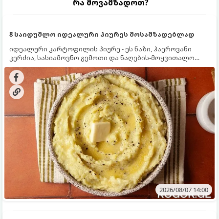
რა მოვამზადოთ?
8 საიდუმლო იდეალური პიურეს მოსამზადებლად
იდეალური კარტოფილის პიურე - ეს ნაზი, ჰაეროვანი
კერძია, სასიამოვნო გემოთი და ნაღების-მოყვითალო
ფერით. მისი მომზადება ძალიან მარტივია, მაგრამ
არსებობს რამდენიმე საიდუმლო, რომლებიც უნდა
იცოდეთ, რომ პიურე იდეალურად გემრიელი გამოვიდეს.
2026/08/07 14:00