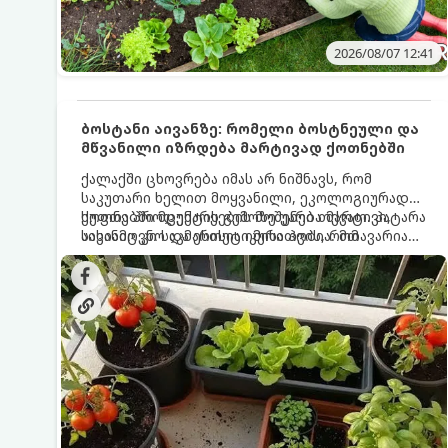
2026/08/07 12:41
ბოსტანი აივანზე: რომელი ბოსტნეული და
მწვანილი იზრდება მარტივად ქოთნებში
ქალაქში ცხოვრება იმას არ ნიშნავს, რომ
საკუთარი ხელით მოყვანილი, ეკოლოგიურად
სუფთა პროდუქტის გემოზე უარი თქვათ. პატარა
ქოთნებში მცენარეების მოშენება მარტივი,
აივანიც კი საკმარისია იმისათვის, რომ
სასიამოვნო და ესთეტიკური ჰობია. მთავარია
მოიწყოთ მინი-ბოსტანი, საიდანაც
იცოდეთ, რომელი კულტურები ეგუებიან
ყოველდღიურად ახალ, არომატულ მწვანილსა
ქოთნის პირობებს ყველაზე კარგად და როგორ
და ბოსტნეულს მოკრეფთ.
მოუაროთ მათ სწორად.