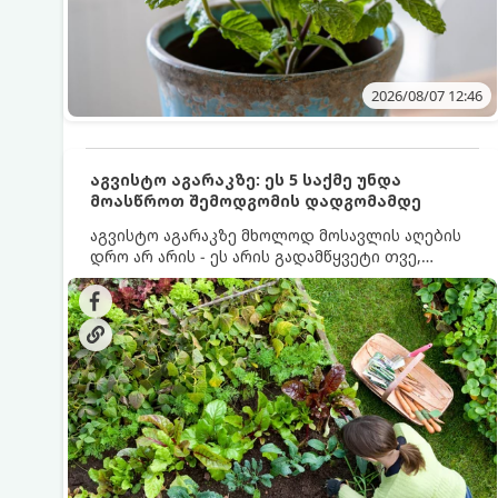
2026/08/07 12:46
აგვისტო აგარაკზე: ეს 5 საქმე უნდა
მოასწროთ შემოდგომის დადგომამდე
აგვისტო აგარაკზე მხოლოდ მოსავლის აღების
დრო არ არის - ეს არის გადამწყვეტი თვე,
როდესაც საფუძველი ეყრება მომავალი წლის
მოსავალს და ბაღი მზადდება შემოდგომა-
ზამთრის სეზონისთვის. იმისათვის, რომ
ნიადაგმა ენერგია აღიდგინოს, ხოლო
მცენარეებმა ზამთარს გაუძლონ, აგვისტოს
ბოლომდე 5 მნიშვნელოვანი საქმის გაკეთება
უნდა მოასწროთ: