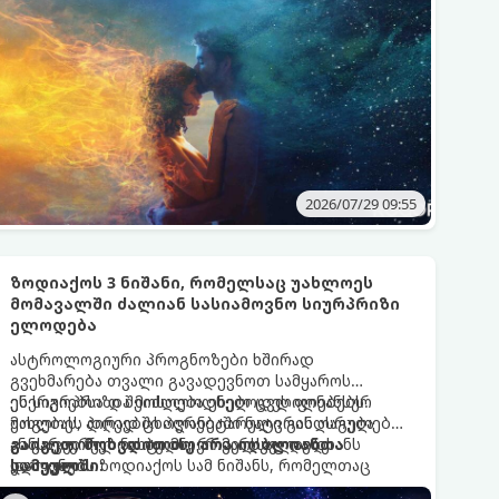
2026/07/29 09:55
ზოდიაქოს 3 ნიშანი, რომელსაც უახლოეს
მომავალში ძალიან სასიამოვნო სიურპრიზი
ელოდება
ასტროლოგიური პროგნოზები ხშირად
გვეხმარება თვალი გავადევნოთ სამყაროს
ენერგიებსა და მოსალოდნელ ცვლილებებს.
ეს სიურპრიზი შეიძლება ეხებოდეს ფინანსურ
უახლოეს დღეებში პლანეტარული განლაგება
მოგებას, პირად ცხოვრებაში ნატვრის ასრულებას
განსაკუთრებით ბედნიერ ვარსკვლავზე
ან კარიერულ ნახტომს, რომელსაც დიდხანს
გაიგეთ, მოხვდით თუ არა იღბლიანთა
დააყენებს ზოდიაქოს სამ ნიშანს, რომელთაც
ელოდით.
სამეულში:
სამყარო მოულოდნელ და ძალიან სასიამოვნო