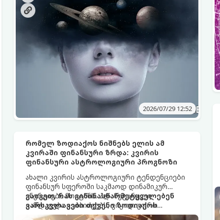
ვთვლიდით, უეცრად მიდიან. ასეთ
მომენტებში ადვილია სასოწარკვეთილებაში
ჩავარდნა. თუმცა ეზოთერიკასა და
ფსიქოლოგიაში ეს ფენომენი ხშირად
სხვანაირად განიხილება: როგორც სამყაროს
(ან ჩვენი არაცნობიერის) ფარული დამცავი
მექანიზმების მუშაობა, რომელთაც რეალური,
მაგრამ ჯერ კიდევ უხილავი საფრთხისგან
შორს მივყავართ.
2026/07/29 12:52
რომელ ზოდიაქოს ნიშნებს ელის ამ
კვირაში ფინანსური ზრდა: კვირის
ფინანსური ასტროლოგიური პროგნოზი
ახალი კვირის ასტროლოგიური ტენდენციები
ფინანსურ სფეროში საკმაოდ დინამიკურ
ენერგიებს მოიტანს. პლანეტარული
გაიგეთ, რას გიწინასწარმეტყველებენ
განლაგება გვიბიძგებს, ვიყოთ უფრო
ვარსკვლავები თქვენი ზოდიაქოს
გონივრულები ინვესტიციებში, თუმცა
ნიშნისთვის: