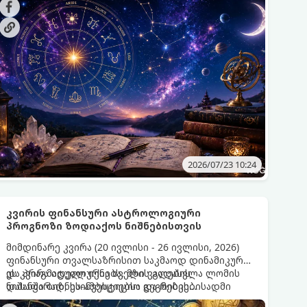
სიურპრიზს უმზადებს.
2026/07/23 10:24
კვირის ფინანსური ასტროლოგიური
პროგნოზი ზოდიაქოს ნიშნებისთვის
მიმდინარე კვირა (20 ივლისი - 26 ივლისი, 2026)
ფინანსური თვალსაზრისით საკმაოდ დინამიკური
და პრაგმატული იქნება. მზის გადასვლა ლომის
ეს კვირა იდეალურია ძველი ვალების
ნიშანში ბიზნეს-ამბიციებსა და რისკებისადმი
დასაფარად, საინვესტიციო გეგმების
მიდრეკილებას ზრდის, თუმცა პლანეტარული
გადასახედად და ფინანსური პორტფელის