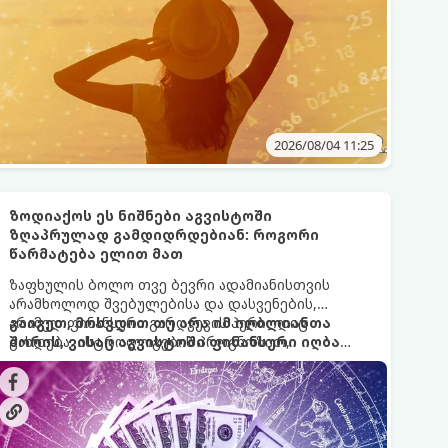
2026/08/04 11:25
ზოდიაქოს ეს ნიშნები აგვისტოში
ზღაპრულად გამდიდრდებიან: როგორი
წარმატება ელით მათ
ზაფხულის ბოლო თვე ბევრი ადამიანისთვის
არამხოლოდ შვებულებისა და დასვენების,
არამედ ფინანსური გარღვევის პერიოდიც
გაიგეთ, მოხვდით თუ არა იმ იღბლიანთა
გახდება. ასტროლოგების პროგნოზით,
შორის, ვისაც აგვისტოში ფინანსური იღბალი
პლანეტების განლაგება აგვისტოში შექმნის
გაუღიმებს:
უნიკალურ ენერგეტიკულ ნაკადებს, რომლებიც
ზოდიაქოს 4 ნიშანს ფინანსური წარმატების
მიღწევასა და შემოსავლების საგრძნობლად
გაზრდაში დაეხმარება.