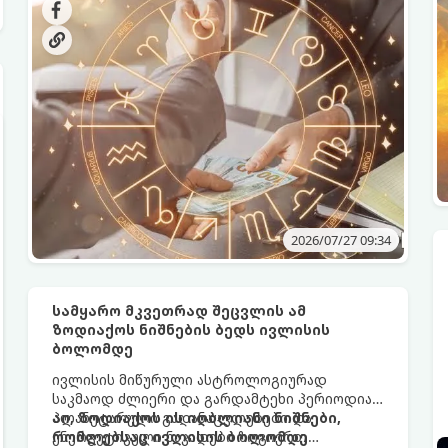
ამავდროულად არ გავუშვათ ხელიდან
მოულოდნელი შესაძლებლობები. კვირის
დასაწყისი იდეალურია დაგეგმვისთვის,
ხოლო მეორე ნახევარი მოლაპარაკებებისა და
ახალი შემოსავლის წყაროების ძიებისთვის.
2026/07/27 09:34
სამყარო მკვეთრად შეცვლის ამ
ზოდიაქოს ნიშნების ბედს ივლისის
ბოლომდე
ივლისის მიწურული ასტროლოგიურად
საკმაოდ ძლიერი და გარდამტეხი პერიოდია.
პლანეტარული გადანაცვლებები და
აი, ზოდიაქოს ის იღბლიანი ნიშნები,
ენერგეტიკული ნაკადები ზოგიერთ
რომლებსაც ივლისის ბოლომდე