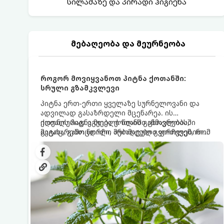
სილამაზე და პირადი ჰიგიენა
მებაღეობა და მეურნეობა
როგორ მოვიყვანოთ პიტნა ქოთანში:
სრული გზამკვლევი
პიტნა ერთ-ერთი ყველაზე სურნელოვანი და
ადვილად გასაზრდელი მცენარეა. ის
იდეალურად ეგუება ქოთანში ცხოვრებას,
ქოთნის პიტნა მთელი წლის განმავლობაში
მეტიც, გამოცდილი მებაღეები გვირჩევენ, რომ
გაგახარებთ ნორჩი, არომატული ფოთლებით
პიტნა მხოლოდ ქოთანში მოვიყვანოთ, რადგან
ჩაის, ლიმონათისა თუ კერძებისთვის.
ღია გრუნტში (ბაღში) დარგვისას ის ფესვებით
ძალიან სწრაფად ვრცელდება და სხვა
მცენარეებს ავიწროებს.