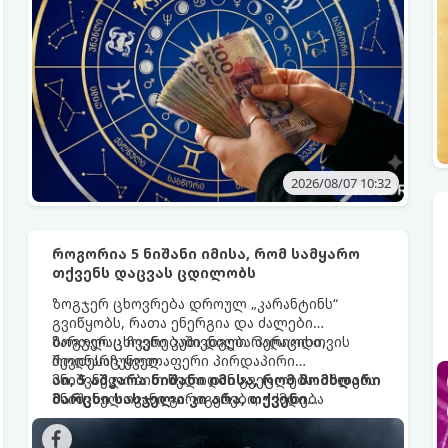
2026/08/07 10:32
როგორია 5 ნიშანი იმისა, რომ სამყარო
თქვენს დაცვას ცდილობს
ზოგჯერ ცხოვრება დროულ „კარანტინს“
გვიწყობს, რათა ენერგია და ძალები
მართლაც ჩვენი კუთვნილი რაღაცისთვის
ზოგჯერ ცხოვრებაში დგება პერიოდი,
შევინარჩუნოთ.
როდესაც ყველაფერი პირდაპირი
მნიშვნელობით ხელიდან გვეცლება: იშლება
აი, 5 აშკარა ნიშანი იმისა, რომ მომხდარი
მნიშვნელოვანი გარიგებები, უქმდება
მარცხი სასჯელი კი არა, თქვენი
დიდხანს ნანატრი მოგზაურობები, ხოლო
დაცვისკენ მიმართული სამყაროს
ადამიანები, რომლებსაც ახლობლებად
მცდელობაა: