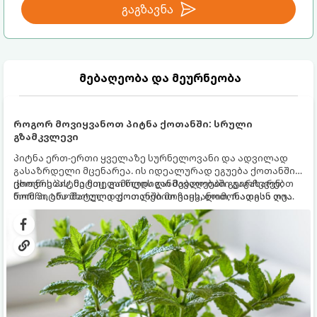
გაგზავნა
მებაღეობა და მეურნეობა
როგორ მოვიყვანოთ პიტნა ქოთანში: სრული
გზამკვლევი
პიტნა ერთ-ერთი ყველაზე სურნელოვანი და ადვილად
გასაზრდელი მცენარეა. ის იდეალურად ეგუება ქოთანში
ცხოვრებას, მეტიც, გამოცდილი მებაღეები გვირჩევენ,
ქოთნის პიტნა მთელი წლის განმავლობაში გაგახარებთ
რომ პიტნა მხოლოდ ქოთანში მოვიყვანოთ, რადგან ღია
ნორჩი, არომატული ფოთლებით ჩაის, ლიმონათისა თუ
გრუნტში (ბაღში) დარგვისას ის ფესვებით ძალიან
კერძებისთვის.
სწრაფად ვრცელდება და სხვა მცენარეებს ავიწროებს.