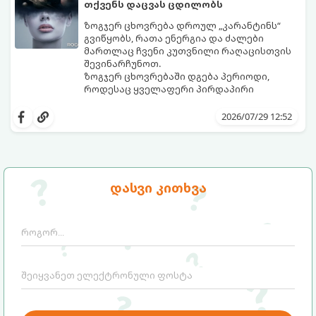
თქვენს დაცვას ცდილობს
ზოგჯერ ცხოვრება დროულ „კარანტინს“
გვიწყობს, რათა ენერგია და ძალები
მართლაც ჩვენი კუთვნილი რაღაცისთვის
შევინარჩუნოთ.
ზოგჯერ ცხოვრებაში დგება პერიოდი,
როდესაც ყველაფერი პირდაპირი
მნიშვნელობით ხელიდან გვეცლება:
იშლება მნიშვნელოვანი გარიგებები,
2026/07/29 12:52
უქმდება დიდხანს ნანატრი მოგზაურობები,
ხოლო ადამიანები, რომლებსაც
ახლობლებად ვთვლიდით, უეცრად მიდიან.
აი, 5 აშკარა ნიშანი იმისა, რომ
ასეთ მომენტებში ადვილია
მომხდარი მარცხი სასჯელი კი არა,
სასოწარკვეთილებაში ჩავარდნა. თუმცა
თქვენი დაცვისკენ მიმართული
დასვი კითხვა
ეზოთერიკასა და ფსიქოლოგიაში ეს
სამყაროს მცდელობაა:
ფენომენი ხშირად სხვანაირად
განიხილება: როგორც სამყაროს (ან ჩვენი
არაცნობიერის) ფარული დამცავი
მექანიზმების მუშაობა, რომელთაც
რეალური, მაგრამ ჯერ კიდევ უხილავი
საფრთხისგან შორს მივყავართ.