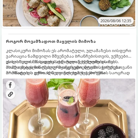
2026/08/06 12:35
როგორ მოვამზადოთ მაყვლის მიმოზა
კლასიკური მიმოზას ეს არომატული, ულამაზესი იისფერი
ვარიაცია ნამდვილი მშვენებაა ბრანჩებისთვის, უქმეების
დილისთვის ან სადღესასწაულო წვეულებებისთვის.
ეს სასმელი მზადდება სულ რაღაც 10 წუთში და მის
ახალი მაყვლის ტკბილ-მჟავე გემო, ლაიმის ციტრუსოვანი
მომზადებას მინიმალური ინგრედიენტები სჭირდება.
არომატი და ცქრიალა ღვინის ბუშტუკები ქმნის საოცრად
მომზადების დრო: 10 წუთი ულუფა: 4–6 პორცია
დახვეწილ და მაგრილებელ კოქტეილს.