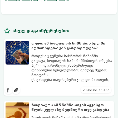
ასევე დაგაინტერესებთ:
ფული ამ ზოდიაქოს ნიშნების ხელში
აღმოჩნდება: ვინ გამდიდრდება?
როდესაც ვენერა სასწორის ნიშანში
გადავა, ზოდიაქოს სამი ნიშნისთვის იწყება
პერიოდი, რომელიც ხანგრძლივი
ფინანსური ნერვიულობის შემდეგ შვებას
მოიტანს.
ეს გახდება თავისებური ჯილდო მათთვის,
ვინც დიდხანს შრომობდა, მოთმინებას
იჩენდა და სირთულეების მიუხედავად წინ
2026/08/07 10:32
სვლას განაგრძობდა. ბევრი მიეჩვია
სტაბილურობისთვის ბრძოლას,
სურვილების გადადებასა და ხარჯების
ზოდიაქოს ამ 5 ნიშნისთვის აგვისტო
მკაცრ კონტროლს. თუმცა, ახლა სიტუაცია
პრობლემები, რომლებიც უსასრულო
წლის ყველაზე ბედნიერი თვე გახდება
თანდათან შეიცვლება.
გეგონათ, უკან დაიხევს, ამასთან ერთად კი
გაჩნდება მეტი ნდობა მომავლის მიმართ.
ზაფხულის მიწურულს სამყარო ბევრისთვის