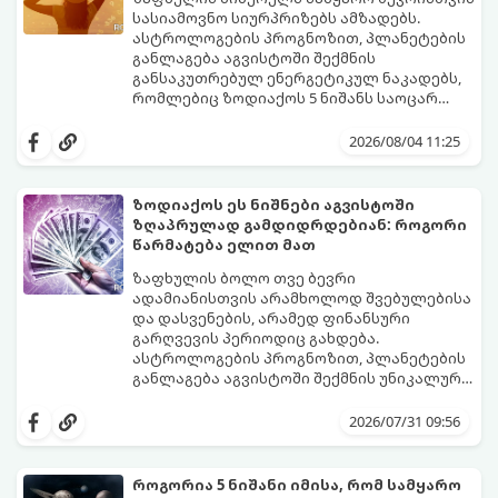
რთული პერიოდის შემდეგ ეს ნიშნები
სასიამოვნო სიურპრიზებს ამზადებს.
შეძლებენ ამოისუნთქონ და დაინახონ
ასტროლოგების პროგნოზით, პლანეტების
ახალი შესაძლებლობები.
განლაგება აგვისტოში შექმნის
განსაკუთრებულ ენერგეტიკულ ნაკადებს,
რომლებიც ზოდიაქოს 5 ნიშანს საოცარ
იღბალს, ჰარმონიასა და წარმატებას
მათთვის აგვისტო გარდამტეხი და წლის
მოუტანს.
ყველაზე ბედნიერი თვე აღმოჩნდება.
2026/08/04 11:25
გაიგეთ, მოხვდით თუ არა ამ იღბლიანთა
შორის:
ზოდიაქოს ეს ნიშნები აგვისტოში
ზღაპრულად გამდიდრდებიან: როგორი
წარმატება ელით მათ
ზაფხულის ბოლო თვე ბევრი
ადამიანისთვის არამხოლოდ შვებულებისა
და დასვენების, არამედ ფინანსური
გარღვევის პერიოდიც გახდება.
ასტროლოგების პროგნოზით, პლანეტების
განლაგება აგვისტოში შექმნის უნიკალურ
ენერგეტიკულ ნაკადებს, რომლებიც
გაიგეთ, მოხვდით თუ არა იმ იღბლიანთა
ზოდიაქოს 4 ნიშანს ფინანსური წარმატების
შორის, ვისაც აგვისტოში ფინანსური
2026/07/31 09:56
მიღწევასა და შემოსავლების
იღბალი გაუღიმებს:
საგრძნობლად გაზრდაში დაეხმარება.
როგორია 5 ნიშანი იმისა, რომ სამყარო