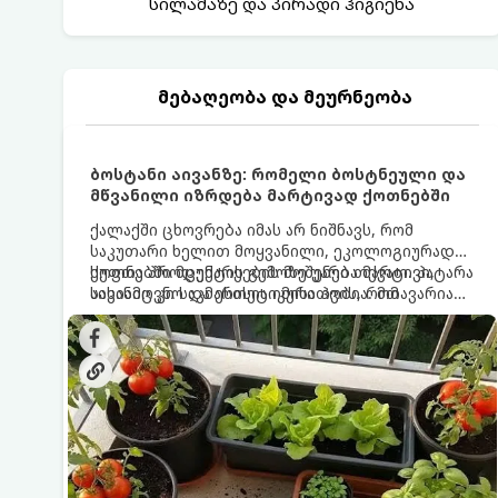
სილამაზე და პირადი ჰიგიენა
მებაღეობა და მეურნეობა
ბოსტანი აივანზე: რომელი ბოსტნეული და
მწვანილი იზრდება მარტივად ქოთნებში
ქალაქში ცხოვრება იმას არ ნიშნავს, რომ
საკუთარი ხელით მოყვანილი, ეკოლოგიურად
სუფთა პროდუქტის გემოზე უარი თქვათ. პატარა
ქოთნებში მცენარეების მოშენება მარტივი,
აივანიც კი საკმარისია იმისათვის, რომ
სასიამოვნო და ესთეტიკური ჰობია. მთავარია
მოიწყოთ მინი-ბოსტანი, საიდანაც
იცოდეთ, რომელი კულტურები ეგუებიან
ყოველდღიურად ახალ, არომატულ მწვანილსა
ქოთნის პირობებს ყველაზე კარგად და როგორ
და ბოსტნეულს მოკრეფთ.
მოუაროთ მათ სწორად.