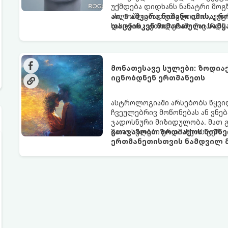
უქმდება დიდხანს ნანატრი მოგ
ახლობლებად ვთვლიდით, უეცრა
აი, 5 აშკარა ნიშანი იმისა, 
სასოწარკვეთილებაში ჩავარდნა
დაცვისკენ მიმართული სამყ
ფენომენი ხშირად სხვანაირად გ
არაცნობიერის) ფარული დამცავ
მაგრამ ჯერ კიდევ უხილავი სა
მონათესავე სულები: ზოდია
იცნობდნენ ერთმანეთს
ასტროლოგიაში არსებობს წყვი
ჩვეულებრივ მოწონებას ან ვნებ
ჯადოსნური მიზიდულობა. მათ 
მათი სულები ერთმანეთს ჯერ კ
გთავაზობთ ზოდიაქოს ნიშნე
ერთმანეთისთვის ნამდვილ მ