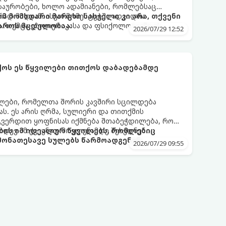
ზაურობები, ხოლო ადამიანები, რომლებსაც
დ მიდიან. ასეთ მომენტებში ადვილია
რომ მომხდარი მარცხი სასჯელი კი არა, თქვენი
. თუმცა ეზოთერიკასა და ფსიქოლოგიაში ეს
აროს მცდელობაა:
2026/07/29 12:52
ანიხილება: როგორც სამყაროს (ან ჩვენი
ი მექანიზმების მუშაობა, რომელთაც რეალური,
ფრთხისგან შორს მივყავართ.
ქოს ეს წყვილები თითქოს დაბადებამდე
ლები, რომელთა შორის კავშირი სცილდება
ას. ეს არის ღრმა, სულიერი და თითქმის
გვერდით ყოფნისას იქმნება შთაბეჭდილება, რომ
იდევ ამ ქვეყნად მოვლენამდე შეხვდნენ.
ბის იმ იდეალურ წყვილებს, რომლებიც
ონათესავე სულებს წარმოადგენენ:
2026/07/29 09:55