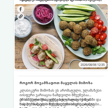
სალათებთან ერთად ან ტახინის (სესამის)
იდეალურად შეინარჩუნოს და არ დაიშალოს.
დრო: 10–15 წუთი ულუფა: 20–24 ცალი ბურთულა
სოუსთან მირთმევისთვის.
(4–6 პორცია)
2026/08/06 12:35
როგორ მოვამზადოთ მაყვლის მიმოზა
კლასიკური მიმოზას ეს არომატული, ულამაზესი
იისფერი ვარიაცია ნამდვილი მშვენებაა
ბრანჩებისთვის, უქმეების დილისთვის ან
ეს სასმელი მზადდება სულ რაღაც 10 წუთში და
სადღესასწაულო წვეულებებისთვის. ახალი
მის მომზადებას მინიმალური ინგრედიენტები