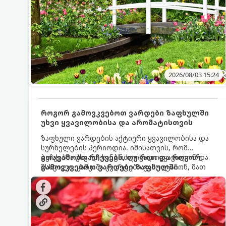
2026/08/03 15:24
როგორ გამოვკვებოთ ვარდები ზაფხულში
უხვი ყვავილობისა და არომატისთვის
ზაფხული ვარდების აქტიური ყვავილობისა და
სურნელების პერიოდია. იმისათვის, რომ
ბუჩქებმა უხვად, ხანგრძლივად იყვავილონ და
გთავაზობთ რჩევებს, თუ რით და როგორ
მსხვილი, კაშკაშა კვირტები გამოიტანონ, მათ
გამოვკვებოთ ვარდები ზაფხულში
რეგულარული და სწორი გამოკვება
საუკეთესო შედეგის მისაღწევად:
სჭირდებათ. ზაფხულის პერიოდში მცენარის
მოთხოვნილებები იცვლება, ამიტომ
მნიშვნელოვანია ვიცოდეთ, რომელი სასუქები
გამოიყენება ამ დროს.