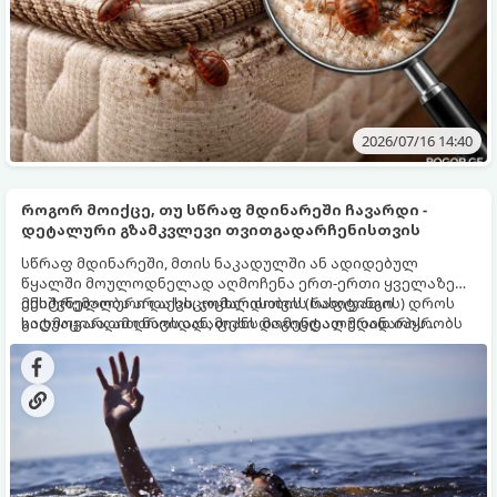
2026/07/16 14:40
როგორ მოიქცე, თუ სწრაფ მდინარეში ჩავარდი -
დეტალური გზამკვლევი თვითგადარჩენისთვის
სწრაფ მდინარეში, მთის ნაკადულში ან ადიდებულ
წყალში მოულოდნელად აღმოჩენა ერთ-ერთი ყველაზე
ექსტრემალური და სიცოცხლისთვის სახიფათო
მნიშვნელობა არ აქვს, ჯომარდობის (რაფტინგის) დროს
სიტუაციაა. ამ დროს ადამიანს მომენტალურად იპყრობს
გადმოვარდით ნავიდან, ფეხი დაგიცდათ მდინარის
პანიკა, რაც ხშირად საბედისწერო შეცდომების მიზეზი
ნაპირზე თუ სტიქიის ზონაში აღმოჩნდით, მიჰყევით ამ
ხდება. წყლის მძლავრ დინებასთან ბრძოლა ფიზიკური
დეტალურ, ნაბიჯ-ნაბიჯ გზამკვლევს, რათა იცოდეთ,
ძალით შეუძლებელია — აქ მხოლოდ ცივი გონება, სწორი
როგორ გადაირჩინოთ სიცოცხლე.
ტექნიკა და ფიზიკის კანონების ცოდნა გადაგარჩენთ.