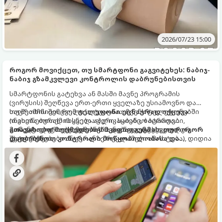
2026/07/23 15:00
როგორ მოვიქცეთ, თუ სმარტფონი გაგვიტეხეს: ნაბიჯ-
ნაბიჯ გზამკვლევი კონტროლის დაბრუნებისთვის
სმარტფონის გატეხვა ან მასში მავნე პროგრამის
(ვირუსის) შეღწევა ერთ-ერთი ყველაზე უსიამოვნო და
საფრთხის შემცველი სიტუაციაა. ჩვენს ტელეფონებში
თუ შეამჩნიეთ, რომ
ტელეფონი უცნაურად იქცევა
ინახება თითქმის ყველაფერი: საბანკო ბარათები,
(თვითნებურად იხსნება აპლიკაციები, ბატარეა
პირადი ფოტოები, მიმოწერა და წვდომა სოციალურ
მომენტალურად ჯდება, იგზავნება გაურკვეველი
გთავაზობთ მოქმედების მკაფიო გეგმას, თუ როგორ
ქსელებზე.
შეტყობინებები ან ეკრანზე რეკლამები ამოხტება), დიდია
დაიბრუნოთ კონტროლი მოწყობილობასა და
ალბათობა, რომ მოწყობილობაზე წვდომა თაღლითებმა
მონაცემებზე.
მოიპოვეს.