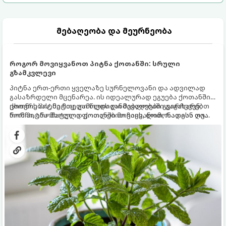
მებაღეობა და მეურნეობა
როგორ მოვიყვანოთ პიტნა ქოთანში: სრული
გზამკვლევი
პიტნა ერთ-ერთი ყველაზე სურნელოვანი და ადვილად
გასაზრდელი მცენარეა. ის იდეალურად ეგუება ქოთანში
ცხოვრებას, მეტიც, გამოცდილი მებაღეები გვირჩევენ,
ქოთნის პიტნა მთელი წლის განმავლობაში გაგახარებთ
რომ პიტნა მხოლოდ ქოთანში მოვიყვანოთ, რადგან ღია
ნორჩი, არომატული ფოთლებით ჩაის, ლიმონათისა თუ
გრუნტში (ბაღში) დარგვისას ის ფესვებით ძალიან
კერძებისთვის.
სწრაფად ვრცელდება და სხვა მცენარეებს ავიწროებს.