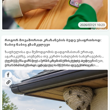
2026/07/21 10:23
როგორ მოვაშოროთ კრაზანების ბუდე უსაფრთხოდ:
ნაბიჯ-ნაბიჯ გზამკვლევი
ზაფხულისა და შემოდგომის დადგომასთან ერთად,
აგარაკებზე, აივნებსა თუ კერძო სახლების სახურავების
ქვეშ ხშირად ჩნდება კრაზანების (ბზიკების) ბუდეები.
თუ თქვენს კარ-მიდამოში კრაზანების ბუდე აღმოაჩინეთ,
კრაზანა საკმაოდ აგრესიული მწერია. ფუტკრისგან
მისი მოშორებისას უდიდესი სიფრთხილე გმართებთ.
განსხვავებით, მას შეუძლია ადამიანს რამდენჯერმე
გთავაზობთ დეტალურ ინსტრუქციას, თუ როგორ
უკბინოს, მისი შხამი კი ძლიერ ტკივილს, შეშუპებას და
გააკეთოთ ეს უსაფრთხოდ, ყოველგვარი ტრავმების
საფრთხის შემცველ ალერგიულ რეაქციებს
გარეშე.
(ანაფილაქსიურ შოკს) იწვევს.