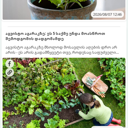
2026/08/07 12:46
აგვისტო აგარაკზე: ეს 5 საქმე უნდა მოასწროთ
შემოდგომის დადგომამდე
აგვისტო აგარაკზე მხოლოდ მოსავლის აღების დრო არ
არის - ეს არის გადამწყვეტი თვე, როდესაც საფუძველი
ეყრება მომავალი წლის მოსავალს და ბაღი მზადდება
შემოდგომა-ზამთრის სეზონისთვის. იმისათვის, რომ
ნიადაგმა ენერგია აღიდგინოს, ხოლო მცენარეებმა
ზამთარს გაუძლონ, აგვისტოს ბოლომდე 5
მნიშვნელოვანი საქმის გაკეთება უნდა მოასწროთ: