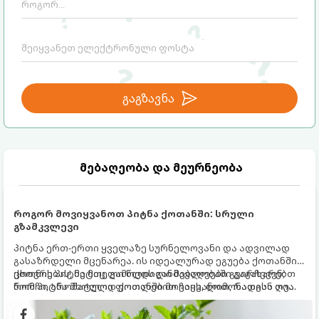
გაგზავნა
მებაღეობა და მეურნეობა
როგორ მოვიყვანოთ პიტნა ქოთანში: სრული
გზამკვლევი
პიტნა ერთ-ერთი ყველაზე სურნელოვანი და ადვილად
გასაზრდელი მცენარეა. ის იდეალურად ეგუება ქოთანში
ცხოვრებას, მეტიც, გამოცდილი მებაღეები გვირჩევენ,
ქოთნის პიტნა მთელი წლის განმავლობაში გაგახარებთ
რომ პიტნა მხოლოდ ქოთანში მოვიყვანოთ, რადგან ღია
ნორჩი, არომატული ფოთლებით ჩაის, ლიმონათისა თუ
გრუნტში (ბაღში) დარგვისას ის ფესვებით ძალიან
კერძებისთვის.
სწრაფად ვრცელდება და სხვა მცენარეებს ავიწროებს.