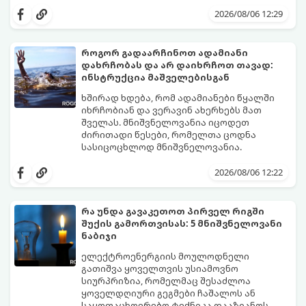
სპრეი და შხამქიმიკატი იყიდება, თუმცა
მარტივი, უსაფრთხო და იაფი
2026/08/06 12:29
ბევრს ერიდება მათი გამოყენება
საყოფაცხოვრებო ხრიკი. სპეციალური
სამზარეულოში, განსაკუთრებით მაშინ, თუ
ხელნაკეთი ხაფანგის საშუალებით,
სახლში პატარა ბავშვები ან შინაური
ჭიანჭველების მთელ კოლონიას სულ
როგორ გადაარჩინოთ ადამიანი
ცხოველები არიან.
რამდენიმე დღეში დაამარცხებთ.
დახრჩობას და არ დაიხრჩოთ თავად:
გთავაზობთ ეფექტური ხაფანგის
ინსტრუქცია მაშველებისგან
მომზადების რეცეპტს:
ხშირად ხდება, რომ ადამიანები წყალში
იხრჩობიან და ვერავინ ახერხებს მათ
შველას. მნიშვნელოვანია იცოდეთ
ძირითადი წესები, რომელთა ცოდნა
სასიცოცხლოდ მნიშვნელოვანია.
2026/08/06 12:22
რა უნდა გავაკეთოთ პირველ რიგში
შუქის გამორთვისას: 5 მნიშვნელოვანი
ნაბიჯი
ელექტროენერგიის მოულოდნელი
გათიშვა ყოველთვის უსიამოვნო
სიურპრიზია, რომელმაც შესაძლოა
ყოველდღიური გეგმები ჩაშალოს ან
საყოფაცხოვრებო ტექნიკა დააზიანოს.