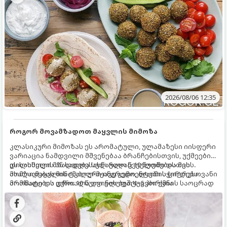
2026/08/06 12:35
როგორ მოვამზადოთ მაყვლის მიმოზა
კლასიკური მიმოზას ეს არომატული, ულამაზესი იისფერი
ვარიაცია ნამდვილი მშვენებაა ბრანჩებისთვის, უქმეების
დილისთვის ან სადღესასწაულო წვეულებებისთვის.
ეს სასმელი მზადდება სულ რაღაც 10 წუთში და მის
ახალი მაყვლის ტკბილ-მჟავე გემო, ლაიმის ციტრუსოვანი
მომზადებას მინიმალური ინგრედიენტები სჭირდება.
არომატი და ცქრიალა ღვინის ბუშტუკები ქმნის საოცრად
მომზადების დრო: 10 წუთი ულუფა: 4–6 პორცია
დახვეწილ და მაგრილებელ კოქტეილს.