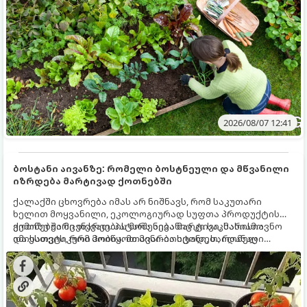
2026/08/07 12:41
ბოსტანი აივანზე: რომელი ბოსტნეული და მწვანილი
იზრდება მარტივად ქოთნებში
ქალაქში ცხოვრება იმას არ ნიშნავს, რომ საკუთარი
ხელით მოყვანილი, ეკოლოგიურად სუფთა პროდუქტის
გემოზე უარი თქვათ. პატარა აივანიც კი საკმარისია
ქოთნებში მცენარეების მოშენება მარტივი, სასიამოვნო
იმისათვის, რომ მოიწყოთ მინი-ბოსტანი, საიდანაც
და ესთეტიკური ჰობია. მთავარია იცოდეთ, რომელი
ყოველდღიურად ახალ, არომატულ მწვანილსა და
კულტურები ეგუებიან ქოთნის პირობებს ყველაზე კარგად
ბოსტნეულს მოკრეფთ.
და როგორ მოუაროთ მათ სწორად.