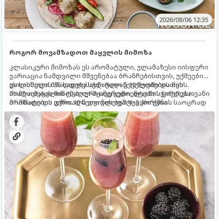
2026/08/06 12:35
როგორ მოვამზადოთ მაყვლის მიმოზა
კლასიკური მიმოზას ეს არომატული, ულამაზესი იისფერი
ვარიაცია ნამდვილი მშვენებაა ბრანჩებისთვის, უქმეების
დილისთვის ან სადღესასწაულო წვეულებებისთვის.
ეს სასმელი მზადდება სულ რაღაც 10 წუთში და მის
ახალი მაყვლის ტკბილ-მჟავე გემო, ლაიმის ციტრუსოვანი
მომზადებას მინიმალური ინგრედიენტები სჭირდება.
არომატი და ცქრიალა ღვინის ბუშტუკები ქმნის საოცრად
მომზადების დრო: 10 წუთი ულუფა: 4–6 პორცია
დახვეწილ და მაგრილებელ კოქტეილს.