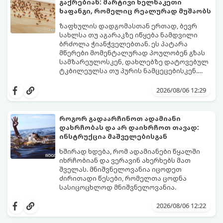
გაქრებიან: მარტივი ხელნაკეთი
ხაფანგი, რომელიც რეალურად მუშაობს
ზაფხულის დადგომასთან ერთად, ბევრ
სახლსა თუ აგარაკზე იწყება ნამდვილი
ბრძოლა ჭიანჭველებთან. ეს პატარა
მწერები მომენტალურად პოულობენ გზას
სამზარეულოსკენ, დახლებზე დატოვებულ
ტკბილეულსა თუ პურის ნამცეცებისკენ.
მართალია, ბაზარზე უამრავი ქიმიური
საბედნიეროდ, არსებობს ერთი ძალიან
სპრეი და შხამქიმიკატი იყიდება, თუმცა
მარტივი, უსაფრთხო და იაფი
2026/08/06 12:29
ბევრს ერიდება მათი გამოყენება
საყოფაცხოვრებო ხრიკი. სპეციალური
სამზარეულოში, განსაკუთრებით მაშინ, თუ
ხელნაკეთი ხაფანგის საშუალებით,
სახლში პატარა ბავშვები ან შინაური
ჭიანჭველების მთელ კოლონიას სულ
როგორ გადაარჩინოთ ადამიანი
ცხოველები არიან.
რამდენიმე დღეში დაამარცხებთ.
დახრჩობას და არ დაიხრჩოთ თავად:
გთავაზობთ ეფექტური ხაფანგის
ინსტრუქცია მაშველებისგან
მომზადების რეცეპტს:
ხშირად ხდება, რომ ადამიანები წყალში
იხრჩობიან და ვერავინ ახერხებს მათ
შველას. მნიშვნელოვანია იცოდეთ
ძირითადი წესები, რომელთა ცოდნა
სასიცოცხლოდ მნიშვნელოვანია.
2026/08/06 12:22