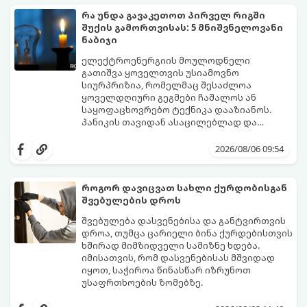
რა უნდა გავაკეთოთ პირველ რიგში
შუქის გამორთვისას: 5 მნიშვნელოვანი
ნაბიჯი
ელექტროენერგიის მოულოდნელი
გათიშვა ყოველთვის უსიამოვნო
სიურპრიზია, რომელმაც შესაძლოა
ყოველდღიური გეგმები ჩაშალოს ან
საყოფაცხოვრებო ტექნიკა დააზიანოს.
პანიკის თავიდან ასაცილებლად და
საკუთარი სახლის უსაფრთხოების
გთავაზობთ 5 აუცილებელ ნაბიჯს,
უზრუნველსაყოფად, მნიშვნელოვანია
რომლებიც შუქის ქრობისთანავე
2026/08/06 09:54
იცოდეთ მოქმედების ზუსტი
პირველ რიგში უნდა გადადგათ:
თანმიმდევრობა.
როგორ დავიცვათ სახლი ქურდობისგან
შვებულების დროს
შვებულება დასვენებისა და განტვირთვის
დროა, თუმცა ცარიელი ბინა ქურდებისთვის
ხშირად მიმზიდველი სამიზნე ხდება.
იმისათვის, რომ დასვენებისას მშვიდად
იყოთ, საჭიროა წინასწარ იზრუნოთ
უსაფრთხოების ზომებზე.
გთავაზობთ პრაქტიკულ რჩევებს, თუ
როგორ დავიცვათ სახლი