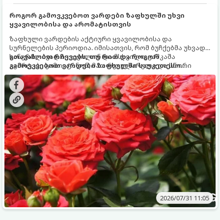
როგორ გამოვკვებოთ ვარდები ზაფხულში უხვი
ყვავილობისა და არომატისთვის
ზაფხული ვარდების აქტიური ყვავილობისა და
სურნელების პერიოდია. იმისათვის, რომ ბუჩქებმა უხვად,
ხანგრძლივად იყვავილონ და მსხვილი, კაშკაშა
გთავაზობთ რჩევებს, თუ რით და როგორ
კვირტები გამოიტანონ, მათ რეგულარული და სწორი
გამოვკვებოთ ვარდები ზაფხულში საუკეთესო
გამოკვება სჭირდებათ. ზაფხულის პერიოდში მცენარის
შედეგის მისაღწევად:
მოთხოვნილებები იცვლება, ამიტომ მნიშვნელოვანია
ვიცოდეთ, რომელი სასუქები გამოიყენება ამ დროს.
2026/07/31 11:05