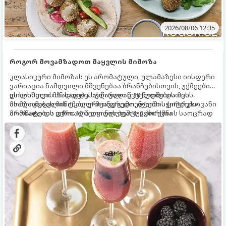
2026/08/06 12:35
როგორ მოვამზადოთ მაყვლის მიმოზა
კლასიკური მიმოზას ეს არომატული, ულამაზესი იისფერი
ვარიაცია ნამდვილი მშვენებაა ბრანჩებისთვის, უქმეების
დილისთვის ან სადღესასწაულო წვეულებებისთვის.
ეს სასმელი მზადდება სულ რაღაც 10 წუთში და მის
ახალი მაყვლის ტკბილ-მჟავე გემო, ლაიმის ციტრუსოვანი
მომზადებას მინიმალური ინგრედიენტები სჭირდება.
არომატი და ცქრიალა ღვინის ბუშტუკები ქმნის საოცრად
მომზადების დრო: 10 წუთი ულუფა: 4–6 პორცია
დახვეწილ და მაგრილებელ კოქტეილს.