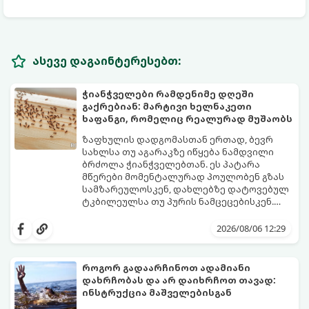
ასევე დაგაინტერესებთ:
ჭიანჭველები რამდენიმე დღეში
გაქრებიან: მარტივი ხელნაკეთი
ხაფანგი, რომელიც რეალურად მუშაობს
ზაფხულის დადგომასთან ერთად, ბევრ
სახლსა თუ აგარაკზე იწყება ნამდვილი
ბრძოლა ჭიანჭველებთან. ეს პატარა
მწერები მომენტალურად პოულობენ გზას
სამზარეულოსკენ, დახლებზე დატოვებულ
ტკბილეულსა თუ პურის ნამცეცებისკენ.
მართალია, ბაზარზე უამრავი ქიმიური
საბედნიეროდ, არსებობს ერთი ძალიან
სპრეი და შხამქიმიკატი იყიდება, თუმცა
მარტივი, უსაფრთხო და იაფი
2026/08/06 12:29
ბევრს ერიდება მათი გამოყენება
საყოფაცხოვრებო ხრიკი. სპეციალური
სამზარეულოში, განსაკუთრებით მაშინ, თუ
ხელნაკეთი ხაფანგის საშუალებით,
სახლში პატარა ბავშვები ან შინაური
ჭიანჭველების მთელ კოლონიას სულ
როგორ გადაარჩინოთ ადამიანი
ცხოველები არიან.
რამდენიმე დღეში დაამარცხებთ.
დახრჩობას და არ დაიხრჩოთ თავად:
გთავაზობთ ეფექტური ხაფანგის
ინსტრუქცია მაშველებისგან
მომზადების რეცეპტს: