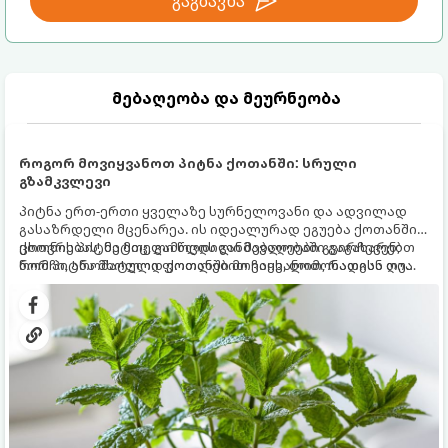
გაგზავნა
მებაღეობა და მეურნეობა
როგორ მოვიყვანოთ პიტნა ქოთანში: სრული
გზამკვლევი
პიტნა ერთ-ერთი ყველაზე სურნელოვანი და ადვილად
გასაზრდელი მცენარეა. ის იდეალურად ეგუება ქოთანში
ცხოვრებას, მეტიც, გამოცდილი მებაღეები გვირჩევენ,
ქოთნის პიტნა მთელი წლის განმავლობაში გაგახარებთ
რომ პიტნა მხოლოდ ქოთანში მოვიყვანოთ, რადგან ღია
ნორჩი, არომატული ფოთლებით ჩაის, ლიმონათისა თუ
გრუნტში (ბაღში) დარგვისას ის ფესვებით ძალიან
კერძებისთვის.
სწრაფად ვრცელდება და სხვა მცენარეებს ავიწროებს.