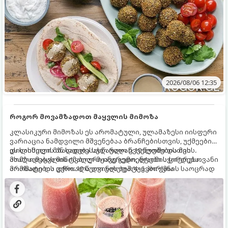
2026/08/06 12:35
როგორ მოვამზადოთ მაყვლის მიმოზა
კლასიკური მიმოზას ეს არომატული, ულამაზესი იისფერი
ვარიაცია ნამდვილი მშვენებაა ბრანჩებისთვის, უქმეების
დილისთვის ან სადღესასწაულო წვეულებებისთვის.
ეს სასმელი მზადდება სულ რაღაც 10 წუთში და მის
ახალი მაყვლის ტკბილ-მჟავე გემო, ლაიმის ციტრუსოვანი
მომზადებას მინიმალური ინგრედიენტები სჭირდება.
არომატი და ცქრიალა ღვინის ბუშტუკები ქმნის საოცრად
მომზადების დრო: 10 წუთი ულუფა: 4–6 პორცია
დახვეწილ და მაგრილებელ კოქტეილს.