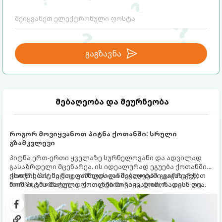
გაგზავნა
მებაღეობა და მეურნეობა
როგორ მოვიყვანოთ პიტნა ქოთანში: სრული
გზამკვლევი
პიტნა ერთ-ერთი ყველაზე სურნელოვანი და ადვილად
გასაზრდელი მცენარეა. ის იდეალურად ეგუება ქოთანში
ცხოვრებას, მეტიც, გამოცდილი მებაღეები გვირჩევენ,
ქოთნის პიტნა მთელი წლის განმავლობაში გაგახარებთ
რომ პიტნა მხოლოდ ქოთანში მოვიყვანოთ, რადგან ღია
ნორჩი, არომატული ფოთლებით ჩაის, ლიმონათისა თუ
გრუნტში (ბაღში) დარგვისას ის ფესვებით ძალიან
კერძებისთვის.
სწრაფად ვრცელდება და სხვა მცენარეებს ავიწროებს.