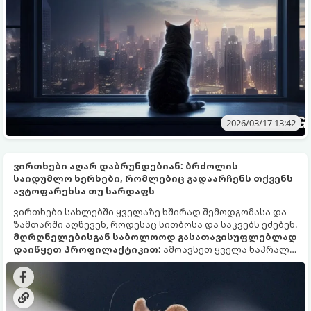
შეიცვალონ მოსასვენებელი ადგილი. ეზოტერიკოსები
თვლიან, რომ ასეთი ქცევა შემთხვევითი არ არის.
2026/03/17 13:42
ვირთხები აღარ დაბრუნდებიან: ბრძოლის
საიდუმლო ხერხები, რომლებიც გადაარჩენს თქვენს
ავტოფარეხსა თუ სარდაფს
ვირთხები სახლებში ყველაზე ხშირად შემოდგომასა და
ზამთარში აღწევენ, როდესაც სითბოსა და საკვებს ეძებენ.
მღრღნელებისგან საბოლოოდ გასათავისუფლებლად
დაიწყეთ პროფილაქტიკით:
ამოავსეთ ყველა ნაპრალი,
რომელიც მონეტაზე განიერია, მოაცილეთ საკვების
ნარჩენები და ნაგავი. შემდეგ გამოიყენეთ ხაფანგებისა
და როდენტიციდების (საწამლავების) კომბინაცია. ასეთი
მიდგომა არა მხოლოდ ანადგურებს არსებულ ვირთხებს,