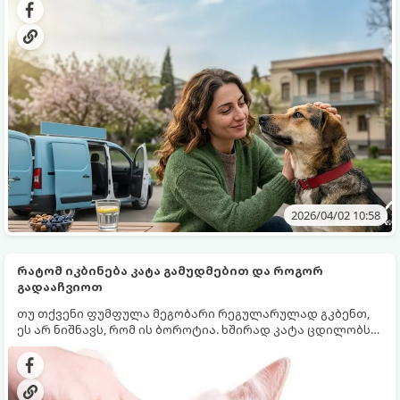
სახელმწიფოსთვის, ისე მოქალაქეებისთვის.
2026/04/02 10:58
რატომ იკბინება კატა გამუდმებით და როგორ
გადააჩვიოთ
თუ თქვენი ფუმფულა მეგობარი რეგულარულად გკბენთ,
ეს არ ნიშნავს, რომ ის ბოროტია. ხშირად კატა ცდილობს
რაღაც მნიშვნელოვანი შეგატყობინოთ. კატების ქცევას
ყოველთვის აქვს ლოგიკური მიზეზი. Centralna Vet
განმარტავს, რატომ კბენენ კატები და როგორ უნდა
ვუპასუხოთ სწორად, რომ სახლში ჰარმონია