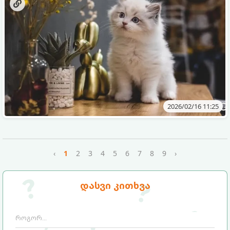
არის. მათი ქცევის გაგება დაგეხმარებათ თქვენს
ფუმფულა მეგობართან კავშირის გაძლიერებაში.
2026/02/16 11:25
‹
1
2
3
4
5
6
7
8
9
›
დასვი კითხვა