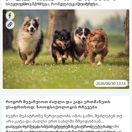
ისეთი ჯიშის შერჩევა, რომელიც გამოირჩევა
საუკეთესო ჯიშის სია, რომლებიც იდეალური
გაწონასწორებული ხასიათით, ადვილად იწვრთნება და
პარტნიორები გახდებიან დამწყები მფლობელებისთვის.
არ საჭიროებს სპეციფიკურ, ზედმეტად რთულ მოვლას.
2026/06/30 13:14
როგორ შევაჩვიოთ ძაღლი და კატა ერთმანეთს
უსაფრთხოდ: ზოოფსიქოლოგის რჩევები
ბევრი მეპატრონე ნერვიულობს იმის გამო, შეძლებენ თუ
არა კატა და ძაღლი ერთ სახლში მშვიდობიან
თანაცხოვრებას. სინამდვილეში, ეს აბსოლუტურად
გაიგეთ, რა შეცდომებს უშვებენ მეპატრონეები სახლში
რეალურია, თუ ცხოველების გაცნობის პროცესს სწორად
ძაღლის აღზრდისას და როგორ მოქმედებს ეს ახალ