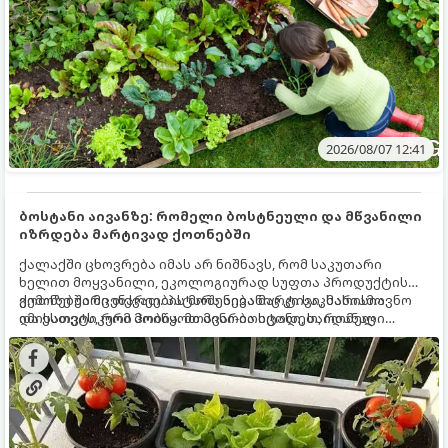
2026/08/07 12:41
ბოსტანი აივანზე: რომელი ბოსტნეული და მწვანილი
იზრდება მარტივად ქოთნებში
ქალაქში ცხოვრება იმას არ ნიშნავს, რომ საკუთარი
ხელით მოყვანილი, ეკოლოგიურად სუფთა პროდუქტის
გემოზე უარი თქვათ. პატარა აივანიც კი საკმარისია
ქოთნებში მცენარეების მოშენება მარტივი, სასიამოვნო
იმისათვის, რომ მოიწყოთ მინი-ბოსტანი, საიდანაც
და ესთეტიკური ჰობია. მთავარია იცოდეთ, რომელი
ყოველდღიურად ახალ, არომატულ მწვანილსა და
კულტურები ეგუებიან ქოთნის პირობებს ყველაზე კარგად
ბოსტნეულს მოკრეფთ.
და როგორ მოუაროთ მათ სწორად.