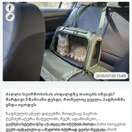
საფრთხეებთან იყოს დაკავშირებული.
ავტომოგზაურობისთვის.
2026/07/20 15:49
ძაღლი სეირნობისას ასფალტზე თათებს იწვავს?
მარტივი 5 წამიანი ტესტი, რომელიც ყველა პატრონმა
უნდა იცოდეს
ზაფხულის ცხელ დღეებში, როდესაც ჰაერის
ტემპერატურა მატულობს, ჩვენ, ადამიანები,
კომფორტულად დავაბიჯებთ სქელძირიანი
ბევრმა პატრონმა არ იცის, რომ მზის პირდაპირი სხივების
ფეხსაცმელებით. ამ დროს ხშირად გვავიწყდება, რომ
ქვეშ ასფალტი და ბეტონი ბევრად უფრო მეტად