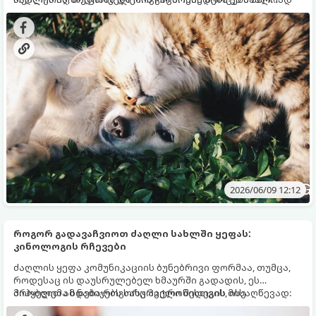
მიუდგებით. ამის შესახებ ცნობილმა ზოოფსიქოლოგმა
ბინადრებთან მის ურთიერთობაზე:
ისაუბრა.
2026/06/09 12:12
როგორ გადავაჩვიოთ ძაღლი სახლში ყეფას:
კინოლოგის რჩევები
ძაღლის ყეფა კომუნიკაციის ბუნებრივი ფორმაა, თუმცა,
როდესაც ის დაუსრულებელ ხმაურში გადადის, ეს
პრობლემა ხდება როგორც პატრონისთვის, ისე
მიჰყევით ამ ნაბიჯებს სასურველი შედეგის მისაღწევად:
მეზობლებისთვის. იმისათვის, რომ ძაღლი გადააჩვიოთ