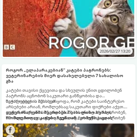
2026/02/27 13:20
როგორ „ელაპარაკებიან“ კატები პატრონებს:
ვეტერინარების მიერ დასახელებული 7 სახალისო
გზა
კატები თავისი ქცევითა და სხეულის ენით ცდილობენ
პატრონს აცნობონ საკუთარი განწყობისა და
საჭიროებების შესახებ.
შეუძლებელია იმის უარყოფა, რომ კატები საინტერესო
არსებები არიან, რომლებსაც საკუთარი ფიქრები აქვთ.
თუმცა, რადგან ისინი ადამიანების ენაზე არ საუბრობენ,
ვეტერინარებმა შეკრიბეს 7 სახალისო ხერხი,
ხშირად რთულია იმის გაგება, თუ რის თქმას ცდილობენ
რომლებითაც კატები ჩვენთან „კომუნიკაციას“
კონკრეტულ მომენტში. შინაური ცხოველების ზოგიერთ
ამყარებენ:
პატრონს მიაჩნია, რომ კატები გარიყულები ან
არამეგობრულები არიან, მაგრამ ეს ყოველთვის ასე არ