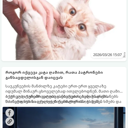
შევინარჩუნოთ.
2026/03/26 15:07
როგორ იქცევა კატა ღამით, რათა პატრონები
განსაცდელისგან დაიცვას
საუკუნეების მანძილზე კატები ერთ-ერთ ყველაზე
იდუმალ შინაურ ცხოველებად ითვლებოდნენ. მათი ღამის
აქტივობა ბუნებრივი თავისებურებაა, სანამ ადამიანებს
ბევრ კულტურაში კატებს განსაკუთრებულ უნარებს
სძინავთ, ისინი იკვლევენ ტერიტორიას, უსმენენ ხმებს და
მიაწერდნენ. საფრთხის წინასწარგრძნობიდან
პერიოდულად ამოწმებენ, ყველაფერი კარგადაა თუ არა
დაწყებული, სახლის ნეგატიური ენერგიისგან დაცვის
სახლში.
უნარით დამთავრებული. ბევრი მფლობელი ამჩნევს, რომ
ღამით მათი ფავორიტები სრულიად სხვანაირად
იქცევიან, ვიდრე დღისით. მათ შეუძლიათ დიდხანს იარონ
ბინაში, დაჟინებით უყურონ სიბნელეს ან მოულოდნელად