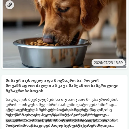
აშლილობა).
2026/07/23 13:59
შინაური ცხოველი და მოგზაურობა: როგორ
მოვამზადოთ ძაღლი ან კატა მანქანით ხანგრძლივი
მგზავრობისთვის
ზაფხულის შვებულებებისა თუ საოჯახო მოგზაურობების
დროს ოთხფეხა მეგობრის სახლში დატოვება ხშირად
გულს გვწყვეტს. ოთხფეხა ოჯახის წევრის წაყვანა
იმისათვის, რომ მგზავრობა როგორც თქვენთვის, ისე
შესანიშნავი იდეაა, თუმცა მანქანით ხანგრძლივი
თქვენი ოთხფეხა მეგობრისთვის კომფორტული და
მგზავრობა ცხოველისთვის შეიძლება დიდ სტრესთან,
უსაფრთხო აღმოჩნდეს, წინასწარი მომზადებაა საჭირო.
გთავაზობთ პროფესიონალურ გზამკვლევს, თუ
მოძრაობის დაავადებასთან (გულისრევასთან) და
როგორ მოამზადოთ ძაღლი ან კატა ხანგრძლივი