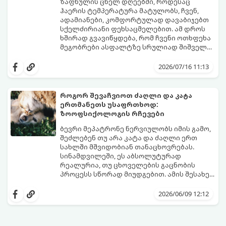
ზაფხულის ცხელ დღეებში, როდესაც
ჰაერის ტემპერატურა მატულობს, ჩვენ,
ადამიანები, კომფორტულად დავაბიჯებთ
სქელძირიანი ფეხსაცმელებით. ამ დროს
ხშირად გვავიწყდება, რომ ჩვენი ოთხფეხა
მეგობრები ასფალტზე სრულიად შიშველი
თათებით დადიან.
ბევრმა პატრონმა არ იცის, რომ მზის
პირდაპირი სხივების ქვეშ ასფალტი და
2026/07/16 11:13
ბეტონი ბევრად უფრო მეტად ცხელდება,
ვიდრე გარემო ჰაერი. მაგალითად,
როდესაც გარეთ 25°C სიცხეა, ასფალტის
როგორ შევაჩვიოთ ძაღლი და კატა
ტემპერატურამ მზეზე შეიძლება 50°C-ს
ერთმანეთს უსაფრთხოდ:
მიაღწიოს, ხოლო 30°C სიცხეში გზის საფარი
იმისათვის, რომ თქვენი ერთგული
ზოოფსიქოლოგის რჩევები
57°C-მდე ხურდება! ასეთ ზედაპირზე სულ
მეგობარი საფრთხისგან დაიცვათ,
რაღაც 1-2 წუთიანი გასეირნებაც კი
არსებობს ერთი ძალიან მარტივი,
ბევრი მეპატრონე ნერვიულობს იმის გამო,
საკმარისია, რომ ძაღლმა თათების მძიმე,
ოქროს წესი.
შეძლებენ თუ არა კატა და ძაღლი ერთ
მტკივნეული დამწვრობა მიიღოს.
სახლში მშვიდობიან თანაცხოვრებას.
სინამდვილეში, ეს აბსოლუტურად
რეალურია, თუ ცხოველების გაცნობის
პროცესს სწორად მიუდგებით. ამის შესახებ
ცნობილმა ზოოფსიქოლოგმა ისაუბრა.
გაიგეთ, რა შეცდომებს უშვებენ
მეპატრონეები სახლში ძაღლის
2026/06/09 12:12
აღზრდისას და როგორ მოქმედებს ეს ახალ
ბინადრებთან მის ურთიერთობაზე: