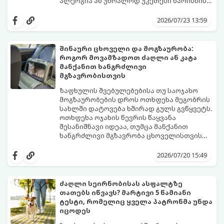
ალერგია ან უბრალოდ უკეთესი ხარისხის
ბრენდზე გადასვლა.
მთავარი შეცდომა, რომელსაც პატრონები
უშვებენ, საკვების მკვეთრი, ერთდღიანი
2026/07/23 13:59
შეცვლაა. ცხოველის მონელების სისტემა
(განსაკუთრებით კუჭ-ნაწლავის
მიკროფლორა) ეჩვევა კონკრეტულ
შინაური ცხოველი და მოგზაურობა:
შემადგენლობას. კვების მკვეთრმა
როგორ მოვამზადოთ ძაღლი ან კატა
ცვლილებამ შეიძლება გამოიწვიოს
იმისათვის, რომ პროცესმა უმტკივნეულოდ
მანქანით ხანგრძლივი
ძლიერი სტრესი, გულისრევა, გაზები ან
ჩაიაროს, გამოიყენება ვეტერინარების
მგზავრობისთვის
დიარეა (კუჭის აშლილობა).
მიერ აღიარებული 7-დღიანი გარდამავალი
სქემა.
ზაფხულის შვებულებებისა თუ საოჯახო
მოგზაურობების დროს ოთხფეხა მეგობრის
სახლში დატოვება ხშირად გულს გვწყვეტს.
ოთხფეხა ოჯახის წევრის წაყვანა
შესანიშნავი იდეაა, თუმცა მანქანით
ხანგრძლივი მგზავრობა ცხოველისთვის
შეიძლება დიდ სტრესთან, მოძრაობის
იმისათვის, რომ მგზავრობა როგორც
დაავადებასთან (გულისრევასთან) და
თქვენთვის, ისე თქვენი ოთხფეხა
2026/07/20 15:49
საფრთხეებთან იყოს დაკავშირებული.
მეგობრისთვის კომფორტული და
უსაფრთხო აღმოჩნდეს, წინასწარი
მომზადებაა საჭირო.
ძაღლი სეირნობისას ასფალტზე
გთავაზობთ პროფესიონალურ
თათებს იწვავს? მარტივი 5 წამიანი
გზამკვლევს, თუ როგორ მოამზადოთ
ტესტი, რომელიც ყველა პატრონმა უნდა
ძაღლი ან კატა ხანგრძლივი
იცოდეს
ავტომოგზაურობისთვის.