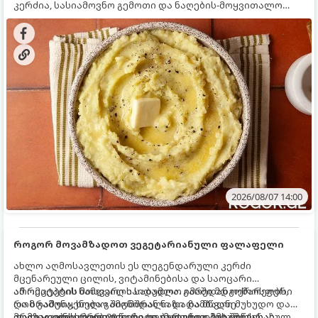
კერძია, სასიამოვნო გემოთი და ნაღების-მოყვითალო
ფერით. მისი მომზადება ძალიან მარტივია, მაგრამ
არსებობს რამდენიმე საიდუმლო, რომლებიც უნდა
იცოდეთ, რომ პიურე იდეალურად გემრიელი გამოვიდეს.
2026/08/07 14:00
როგორ მოვამზადოთ ვეგეტარიანული ფალაფელი
ახლო აღმოსავლეთის ეს ლეგენდარული კერძი
მცენარეული ცილის, ვიტამინებისა და საოცარი
არომატების ნამდვილი საბადოა. გარედან ოქროსფერი
ამ რეცეპტის მთავარი საიდუმლო იმაში მდგომარეობს,
და ხრაშუნა, ხოლო შიგნიდან ნაზი და მწვანე
რომ გამოიყენება გამომშრალი და ჩამბალი მუხუდო და
ფალაფელის ბურთულები იდეალურია პიტაში (არაბულ
არა დაკონსერვებული, რათა ბურთულებმა შეწვისას
მომზადების დრო: 20 წუთი (დამატებით მუხუდოს