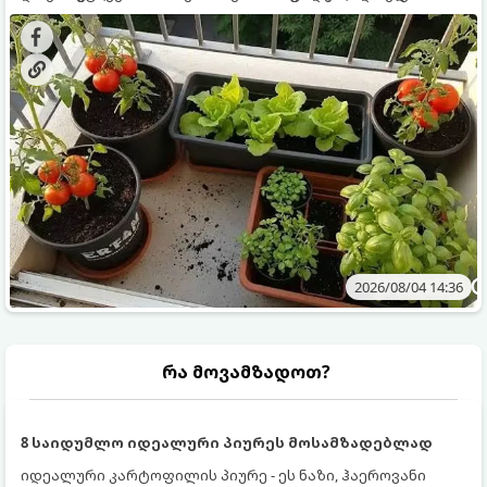
ყოველდღიურად ახალ, არომატულ მწვანილსა და
კულტურები ეგუებიან ქოთნის პირობებს ყველაზე კარგად
ბოსტნეულს მოკრეფთ.
და როგორ მოუაროთ მათ სწორად.
2026/08/04 14:36
რა მოვამზადოთ?
8 საიდუმლო იდეალური პიურეს მოსამზადებლად
იდეალური კარტოფილის პიურე - ეს ნაზი, ჰაეროვანი