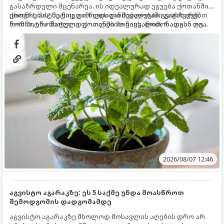
გასაზრდელი მცენარეა. ის იდეალურად ეგუება ქოთანში
ცხოვრებას, მეტიც, გამოცდილი მებაღეები გვირჩევენ,
ქოთნის პიტნა მთელი წლის განმავლობაში გაგახარებთ
რომ პიტნა მხოლოდ ქოთანში მოვიყვანოთ, რადგან ღია
ნორჩი, არომატული ფოთლებით ჩაის, ლიმონათისა თუ
გრუნტში (ბაღში) დარგვისას ის ფესვებით ძალიან
კერძებისთვის.
სწრაფად ვრცელდება და სხვა მცენარეებს ავიწროებს.
2026/08/07 12:46
აგვისტო აგარაკზე: ეს 5 საქმე უნდა მოასწროთ
შემოდგომის დადგომამდე
აგვისტო აგარაკზე მხოლოდ მოსავლის აღების დრო არ