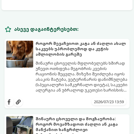
ასევე დაგაინტერესებთ:
როგორ შევაჩვიოთ კატა ან ძაღლი ახალ
საკვებს უპრობლემოდ და კუჭის
აშლილობის გარეშე
შინაური ცხოველის მფლობელებს ხშირად
უწევთ ოთხფეხა მეგობრის კვების
რაციონის შეცვლა. მიზეზი შეიძლება იყოს
ასაკის მატება, ვეტერინარის დანიშნულება
(სპეციალური სამკურნალო დიეტა), საკვები
ალერგია ან უბრალოდ უკეთესი ხარისხის
ბრენდზე გადასვლა.
მთავარი შეცდომა, რომელსაც პატრონები
უშვებენ, საკვების მკვეთრი, ერთდღიანი
2026/07/23 13:59
შეცვლაა. ცხოველის მონელების სისტემა
(განსაკუთრებით კუჭ-ნაწლავის
მიკროფლორა) ეჩვევა კონკრეტულ
შინაური ცხოველი და მოგზაურობა:
შემადგენლობას. კვების მკვეთრმა
როგორ მოვამზადოთ ძაღლი ან კატა
ცვლილებამ შეიძლება გამოიწვიოს
იმისათვის, რომ პროცესმა უმტკივნეულოდ
მანქანით ხანგრძლივი
ძლიერი სტრესი, გულისრევა, გაზები ან
ჩაიაროს, გამოიყენება ვეტერინარების