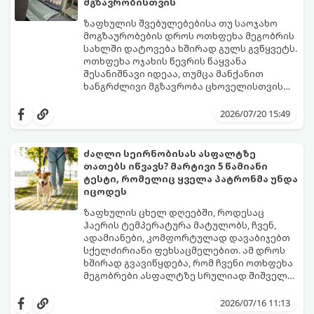
მგზავრობისთვის
დიარეა (კუჭის აშლილობა).
მიერ აღიარებული 7-დღიანი გარდამავალი
სქემა.
ზაფხულის შვებულებებისა თუ საოჯახო
მოგზაურობების დროს ოთხფეხა მეგობრის
სახლში დატოვება ხშირად გულს გვწყვეტს.
ოთხფეხა ოჯახის წევრის წაყვანა
შესანიშნავი იდეაა, თუმცა მანქანით
ხანგრძლივი მგზავრობა ცხოველისთვის
შეიძლება დიდ სტრესთან, მოძრაობის
იმისათვის, რომ მგზავრობა როგორც
დაავადებასთან (გულისრევასთან) და
თქვენთვის, ისე თქვენი ოთხფეხა
2026/07/20 15:49
საფრთხეებთან იყოს დაკავშირებული.
მეგობრისთვის კომფორტული და
უსაფრთხო აღმოჩნდეს, წინასწარი
მომზადებაა საჭირო.
ძაღლი სეირნობისას ასფალტზე
გთავაზობთ პროფესიონალურ
თათებს იწვავს? მარტივი 5 წამიანი
გზამკვლევს, თუ როგორ მოამზადოთ
ტესტი, რომელიც ყველა პატრონმა უნდა
ძაღლი ან კატა ხანგრძლივი
იცოდეს
ავტომოგზაურობისთვის.
ზაფხულის ცხელ დღეებში, როდესაც
ჰაერის ტემპერატურა მატულობს, ჩვენ,
ადამიანები, კომფორტულად დავაბიჯებთ
სქელძირიანი ფეხსაცმელებით. ამ დროს
ხშირად გვავიწყდება, რომ ჩვენი ოთხფეხა
მეგობრები ასფალტზე სრულიად შიშველი
თათებით დადიან.
ბევრმა პატრონმა არ იცის, რომ მზის
პირდაპირი სხივების ქვეშ ასფალტი და
2026/07/16 11:13
ბეტონი ბევრად უფრო მეტად ცხელდება,