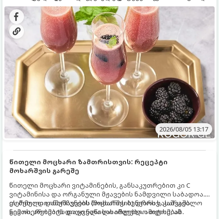
დახვეწილ და მაგრილებელ კოქტეილს.
2026/08/05 13:17
წითელი მოცხარი ზამთრისთვის: რეცეპტი
მოხარშვის გარეშე
წითელი მოცხარი ვიტამინების, განსაკუთრებით კი C
ვიტამინისა და ორგანული მჟავების ნამდვილი საბადოა.
თერმული დამუშავების (მოხარშვის) დროს სასარგებლო
ეს მეთოდი ინარჩუნებს მოცხარის ბუნებრივ, კაშკაშა
ნივთიერებების დიდი ნაწილი იშლება. ამიტომ, ამ
გემოს, არომატს და ყველა სასარგებლო თვისებას.