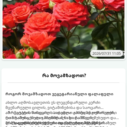
2026/07/31 11:05
რა მოვამზადოთ?
როგორ მოვამზადოთ ვეგეტარიანული ფალაფელი
ახლო აღმოსავლეთის ეს ლეგენდარული კერძი
მცენარეული ცილის, ვიტამინებისა და საოცარი
არომატების ნამდვილი საბადოა. გარედან ოქროსფერი
ამ რეცეპტის მთავარი საიდუმლო იმაში მდგომარეობს,
და ხრაშუნა, ხოლო შიგნიდან ნაზი და მწვანე
რომ გამოიყენება გამომშრალი და ჩამბალი მუხუდო და
ფალაფელის ბურთულები იდეალურია პიტაში (არაბულ
არა დაკონსერვებული, რათა ბურთულებმა შეწვისას
მომზადების დრო: 20 წუთი (დამატებით მუხუდოს