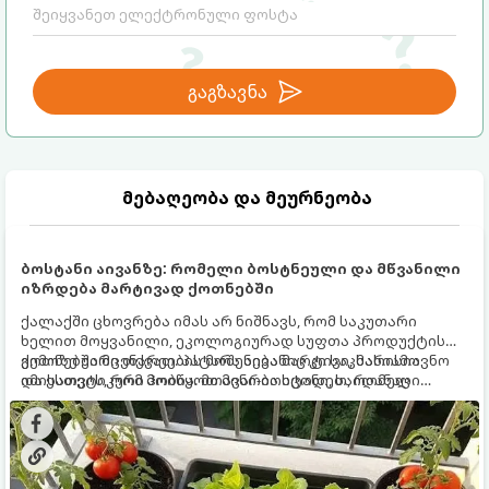
გაგზავნა
მებაღეობა და მეურნეობა
ბოსტანი აივანზე: რომელი ბოსტნეული და მწვანილი
იზრდება მარტივად ქოთნებში
ქალაქში ცხოვრება იმას არ ნიშნავს, რომ საკუთარი
ხელით მოყვანილი, ეკოლოგიურად სუფთა პროდუქტის
გემოზე უარი თქვათ. პატარა აივანიც კი საკმარისია
ქოთნებში მცენარეების მოშენება მარტივი, სასიამოვნო
იმისათვის, რომ მოიწყოთ მინი-ბოსტანი, საიდანაც
და ესთეტიკური ჰობია. მთავარია იცოდეთ, რომელი
ყოველდღიურად ახალ, არომატულ მწვანილსა და
კულტურები ეგუებიან ქოთნის პირობებს ყველაზე კარგად
ბოსტნეულს მოკრეფთ.
და როგორ მოუაროთ მათ სწორად.