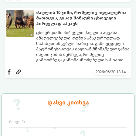
ვიდრე გარემო ჰაერი. მაგალითად,
როდესაც გარეთ 25°C სიცხეა, ასფალტის
ძაღლის 10 ჯიში, რომელიც იდეალურია
ტემპერატურამ მზეზე შეიძლება 50°C-ს
მათთვის, ვისაც შინაური ცხოველი
მიაღწიოს, ხოლო 30°C სიცხეში გზის საფარი
იმისათვის, რომ თქვენი ერთგული
პირველად აჰყავს
57°C-მდე ხურდება! ასეთ ზედაპირზე სულ
მეგობარი საფრთხისგან დაიცვათ,
რაღაც 1-2 წუთიანი გასეირნებაც კი
არსებობს ერთი ძალიან მარტივი,
ცხოვრებაში პირველი ძაღლის აყვანა
საკმარისია, რომ ძაღლმა თათების მძიმე,
ოქროს წესი.
ამაღელვებელი, თუმცა ამავდროულად
მტკივნეული დამწვრობა მიიღოს.
საპასუხისმგებლო ნაბიჯია. გამოუცდელი
პატრონებისთვის ძალიან მნიშვნელოვანია
ისეთი ჯიშის შერჩევა, რომელიც
გამოირჩევა გაწონასწორებული ხასიათით,
ადვილად იწვრთნება და არ საჭიროებს
კინოლოგებმა და ვეტერინარებმა
სპეციფიკურ, ზედმეტად რთულ მოვლას.
შეადგინეს 10 საუკეთესო ჯიშის სია,
2026/06/30 13:14
რომლებიც იდეალური პარტნიორები
გახდებიან დამწყები მფლობელებისთვის.
დასვი კითხვა