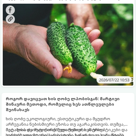
ვიტამინები და სითხე, უდიდესი მნიშვნელობა აქვს
გთავაზობთ გამოცდილ კულინარიულ და აგრონომიულ
მოსავლის აღების დროს.
რჩევებს, თუ როდის არის საუკეთესო დრო მოსავლის
ასაკრეფად.
2026/07/22 10:53
როგორ დავიცვათ ხის ღობე ლპობისგან: მარტივი
შინაური მეთოდი, რომელიც ხეს ათწლეულები
შეინახავს
ხის ღობე ეკოლოგიური, ესთეტიკური და მყუდრო
არჩევანია ნებისმიერი ეზოსა თუ აგარაკისთვის. თუმცა,
მეტალსა და ბეტონთან შედარებით, ხეს ერთი
მაღაზიის ძვირადღირებული ქიმიური ანტისეპტიკები და
სერიოზული მტერი ჰყავს - ტენი, სოკო და ლპობა. წვიმა,
ლაქები ყოველთვის არ იძლევა ხანგრძლივ გარანტიას