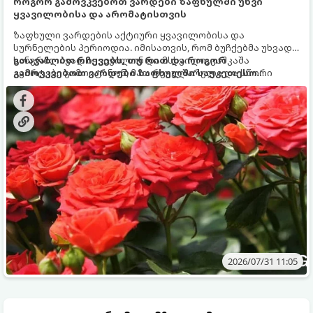
როგორ გამოვკვებოთ ვარდები ზაფხულში უხვი
ყვავილობისა და არომატისთვის
ზაფხული ვარდების აქტიური ყვავილობისა და
სურნელების პერიოდია. იმისათვის, რომ ბუჩქებმა უხვად,
ხანგრძლივად იყვავილონ და მსხვილი, კაშკაშა
გთავაზობთ რჩევებს, თუ რით და როგორ
კვირტები გამოიტანონ, მათ რეგულარული და სწორი
გამოვკვებოთ ვარდები ზაფხულში საუკეთესო
გამოკვება სჭირდებათ. ზაფხულის პერიოდში მცენარის
შედეგის მისაღწევად:
მოთხოვნილებები იცვლება, ამიტომ მნიშვნელოვანია
ვიცოდეთ, რომელი სასუქები გამოიყენება ამ დროს.
2026/07/31 11:05