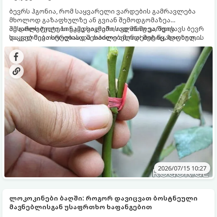
ბევრს ჰგონია, რომ საყვარელი ვარდების გამრავლება
მხოლოდ გაზაფხულზე ან გვიან შემოდგომაზეა
შესაძლებელი. სინამდვილეში, ივლისში ვარდის
ამ დროს ტოტები უკვე საკმარისად მწიფეა, შეიცავს ბევრ
დაკალმება სრულიად შესაძლებელია! მეტიც, ზაფხულის
საკვებ ნივთიერებას და თბილი ამინდების წყალობით,
შუა პერიოდი (ივნისის ბოლოდან აგვისტომდე) ითვლება
ფესვებს ბევრად უფრო სწრაფად ივითარებს, ვიდრე
ერთ-ერთ საუკეთესო დროს ე.წ. ნახევრად მერქნიანი
შემოდგომაზე ან გაზაფხულზე.
კალმებით გამრავლებისთვის.
2026/07/15 10:27
ლოკოკინები ბაღში: როგორ დავიცვათ ბოსტნეული
მავნებლისგან უსაფრთხო ხაფანგებით