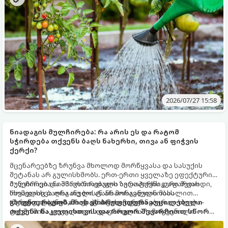
2026/07/27 15:58
ნიადაგის მულჩირება: რა არის ეს და რატომ
სჭირდება თქვენს ბაღს ნახერხი, თივა ან ფიჭვის
ქერქი?
მცენარეებზე ზრუნვა მხოლოდ მორწყვასა და სასუქის
შეტანას არ გულისხმობს. ერთ-ერთი ყველაზე ეფექტური,
ბუნებრივი და აპრობირებული აგროტექნიკური მეთოდი,
მულჩირება ნიშნავს ნიადაგის ზედაპირის დაფარვას
რომელიც ბაღსა თუ ბოსტანს მოსავლიანობას
სხვადასხვა ორგანული ან არაორგანული მასალით
უზრუნველყოფს, ნიადაგის მულჩირებაა.
(მულჩით). ბუნებაში ეს პროცესი თვითნებურად ხდება -
გაიგეთ, რატომ არის ეს პროცედურა აუცილებელი
ტყეში მიწა ყოველთვის დაფარულია ჩამოცვენილი
თქვენი ნაკვეთისთვის და როგორ შევარჩიოთ სწორი
ფოთლებით, წიწვებითა და ბალახით.
მასალა.