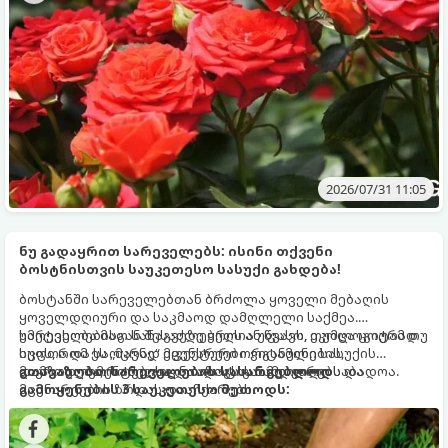
2026/07/31 11:05
ნუ გადაყრით სარეველებს: ისინი თქვენი
ბოსტნისთვის საუკეთესო სასუქი გახდება!
ბოსტანში სარეველებთან ბრძოლა ყოველი მებაღის
ყოველდღიური და საკმაოდ დამღლელი საქმეა.
უმეტესობა მათ სანაგვეზე ყრის ან წვავს, თუმცა ცოტამ თუ
სარეველებისგან შესაძლებელია უფასო, ეკოლოგიურად
იცის, რომ ეს „მავნე“ მცენარეები ვიტამინების,
სუფთა და საოცრად ეფექტური ორგანული სასუქის
მიკროელემენტებისა და აზოტის ნამდვილი საბადოა.
დამზადება, რომელიც ნიადაგს გაამდიდრებს და
გთავაზობთ სარეველების სასარგებლოდ
მცენარეების ზრდას დააჩქარებს.
გამოყენების 3 საუკეთესო მეთოდს: