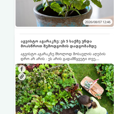
2026/08/07 12:46
აგვისტო აგარაკზე: ეს 5 საქმე უნდა
მოასწროთ შემოდგომის დადგომამდე
აგვისტო აგარაკზე მხოლოდ მოსავლის აღების
დრო არ არის - ეს არის გადამწყვეტი თვე,
როდესაც საფუძველი ეყრება მომავალი წლის
მოსავალს და ბაღი მზადდება შემოდგომა-
ზამთრის სეზონისთვის. იმისათვის, რომ
ნიადაგმა ენერგია აღიდგინოს, ხოლო
მცენარეებმა ზამთარს გაუძლონ, აგვისტოს
ბოლომდე 5 მნიშვნელოვანი საქმის გაკეთება
უნდა მოასწროთ: