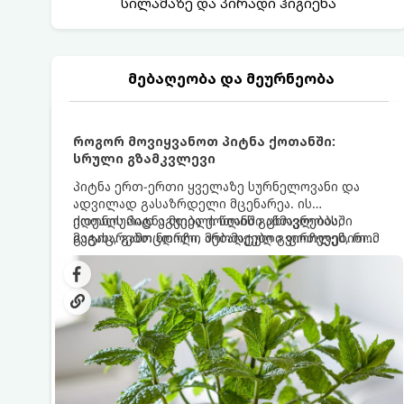
სილამაზე და პირადი ჰიგიენა
მებაღეობა და მეურნეობა
როგორ მოვიყვანოთ პიტნა ქოთანში:
სრული გზამკვლევი
პიტნა ერთ-ერთი ყველაზე სურნელოვანი და
ადვილად გასაზრდელი მცენარეა. ის
იდეალურად ეგუება ქოთანში ცხოვრებას,
ქოთნის პიტნა მთელი წლის განმავლობაში
მეტიც, გამოცდილი მებაღეები გვირჩევენ, რომ
გაგახარებთ ნორჩი, არომატული ფოთლებით
პიტნა მხოლოდ ქოთანში მოვიყვანოთ, რადგან
ჩაის, ლიმონათისა თუ კერძებისთვის.
ღია გრუნტში (ბაღში) დარგვისას ის ფესვებით
ძალიან სწრაფად ვრცელდება და სხვა
მცენარეებს ავიწროებს.