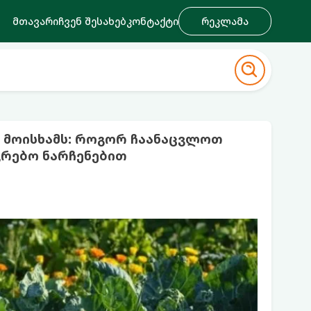
მთავარი
ჩვენ შესახებ
კონტაქტი
რეკლამა
დ მოისხამს: როგორ ჩაანაცვლოთ
ვრებო ნარჩენებით