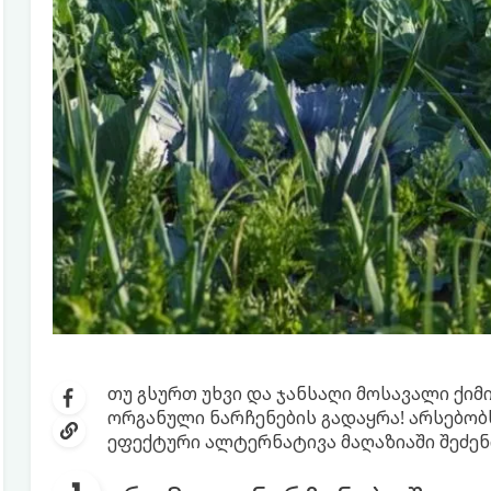
თუ გსურთ უხვი და ჯანსაღი მოსავალი ქიმ
ორგანული ნარჩენების გადაყრა! არსებობ
ეფექტური ალტერნატივა მაღაზიაში შეძე