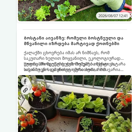
2026/08/07 12:41
ბოსტანი აივანზე: რომელი ბოსტნეული და
მწვანილი იზრდება მარტივად ქოთნებში
ქალაქში ცხოვრება იმას არ ნიშნავს, რომ
საკუთარი ხელით მოყვანილი, ეკოლოგიურად
სუფთა პროდუქტის გემოზე უარი თქვათ. პატარა
ქოთნებში მცენარეების მოშენება მარტივი,
აივანიც კი საკმარისია იმისათვის, რომ
სასიამოვნო და ესთეტიკური ჰობია. მთავარია
მოიწყოთ მინი-ბოსტანი, საიდანაც
იცოდეთ, რომელი კულტურები ეგუებიან
ყოველდღიურად ახალ, არომატულ მწვანილსა
ქოთნის პირობებს ყველაზე კარგად და როგორ
და ბოსტნეულს მოკრეფთ.
მოუაროთ მათ სწორად.