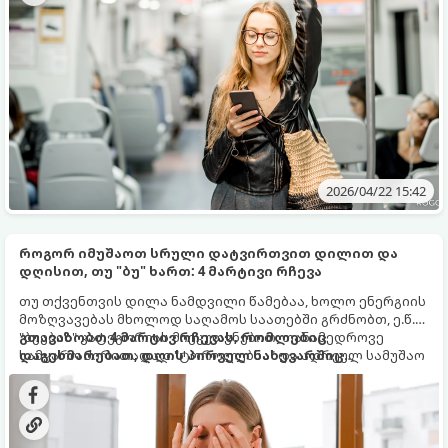
კეთილდღეობაზე საგრძნობლად დადებითად აისახოს.
2026/04/22 15:42
როგორ იმუშაოთ სრული დატვირთვით დილით და
დღისით, თუ "ბუ" ხართ: 4 მარტივი რჩევა
თუ თქვენთვის დილა ნამდვილი წამებაა, ხოლო ენერგიის
მოზღვავებას მხოლოდ საღამოს საათებში გრძნობთ, ე.წ.
"ბუების" კატეგორიას მიეკუთვნებით. თანამედროვე
გთავაზობთ 4 მარტივ რჩევას, რომლებიც
სამყარო ძირითადად "ტოროლებსა" და ადრეულ სამუშაო
დაგეხმარებათ, დღის პირველ ნახევარშიც
გრაფიკზეა მორგებული, რაც ბუებისთვის დიდ სტრესს
პროდუქტიული იყოთ:
ნიშნავს.