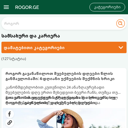
კატეგორიები
სამსახური და კარიერა
დამატებითი კატეგორიები
(127 სტატია)
როგორ გავანაწილოთ შვებულების დღეები წლის
განმავლობაში: 4-დღიანი უქმეების შექმნის ხრიკი
კანონმდებლობით კუთვნილი 24 ანაზღაურებადი
შვებულების დღე ერთი შეხედვით ბევრი ჩანს, თუმცა თუ
მათ ერთბაშად ავიღებთ, წელიწადში მხოლოდ ერთხელ
გთავაზობთ ეფექტურ სტრატეგიასა და ხრიკებს, თუ
დავასვენებთ. სინამდვილეში, კალენდრისა და
როგორ „გავწელოთ“ დასვენების დღეები
ოფიციალური უქმე დღეების ჭკვიანური კომბინაციით,
მაქსიმალურად.
შესაძლებელია შვებულების თითო-ოროლა დღის
გამოყენებით წელიწადში რამდენჯერმე მოვიწყოთ
ხანგრძლივი, 4-დღიანი უქმეები (Mini-Vacations).