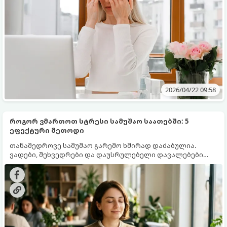
2026/04/22 09:58
როგორ ვმართოთ სტრესი სამუშაო საათებში: 5
ეფექტური მეთოდი
თანამედროვე სამუშაო გარემო ხშირად დაძაბულია.
ვადები, შეხვედრები და დაუსრულებელი დავალებები
ხშირად იწვევს სტრესს, რაც აფერხებს პროდუქტიულობას
და აზიანებს ჯანმრთელობას. იმისათვის, რომ
შეინარჩუნოთ სიმშვიდე და ენერგია უშუალოდ სამუშაო
პროცესში, მიჰყევით ამ 5 მარტივ, მაგრამ ეფექტურ
რჩევას: