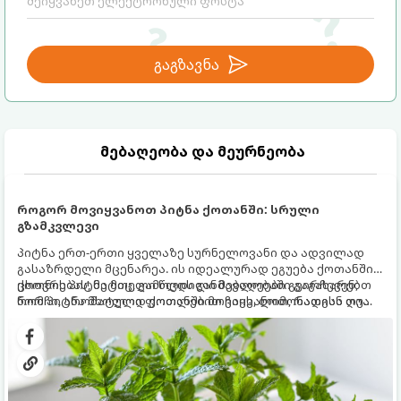
გაგზავნა
მებაღეობა და მეურნეობა
როგორ მოვიყვანოთ პიტნა ქოთანში: სრული
გზამკვლევი
პიტნა ერთ-ერთი ყველაზე სურნელოვანი და ადვილად
გასაზრდელი მცენარეა. ის იდეალურად ეგუება ქოთანში
ცხოვრებას, მეტიც, გამოცდილი მებაღეები გვირჩევენ,
ქოთნის პიტნა მთელი წლის განმავლობაში გაგახარებთ
რომ პიტნა მხოლოდ ქოთანში მოვიყვანოთ, რადგან ღია
ნორჩი, არომატული ფოთლებით ჩაის, ლიმონათისა თუ
გრუნტში (ბაღში) დარგვისას ის ფესვებით ძალიან
კერძებისთვის.
სწრაფად ვრცელდება და სხვა მცენარეებს ავიწროებს.