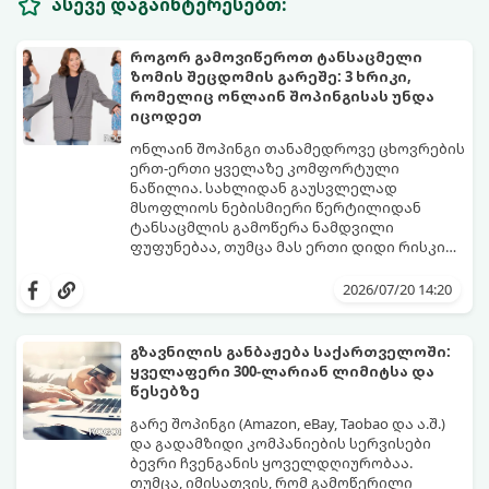
ასევე დაგაინტერესებთ:
როგორ გამოვიწეროთ ტანსაცმელი
ზომის შეცდომის გარეშე: 3 ხრიკი,
რომელიც ონლაინ შოპინგისას უნდა
იცოდეთ
ონლაინ შოპინგი თანამედროვე ცხოვრების
ერთ-ერთი ყველაზე კომფორტული
ნაწილია. სახლიდან გაუსვლელად
მსოფლიოს ნებისმიერი წერტილიდან
ტანსაცმლის გამოწერა ნამდვილი
ფუფუნებაა, თუმცა მას ერთი დიდი რისკი
ახლავს ზომის არასწორად შერჩევა.
ბევრს ჰგონია, რომ თუ საქართველოში „S“
ალბათ ყველას გამოგიცდიათ ისეთი
ან „M“ ზომას ატარებს, უცხოურ საიტებზეც
2026/07/20 14:20
იმედგაცრუება, როდესაც კვირების
ავტომატურად იგივე კატეგორია უნდა
განმავლობაში ნანატრი ამანათი ჩამოდის
მონიშნოს. სინამდვილეში, სხვადასხვა
და აღმოაჩენთ, რომ კაბა ზედმეტად
ბრენდსა და ქვეყანას სრულიად
გზავნილის განბაჟება საქართველოში:
ვიწროა, ხოლო ქურთუკი გიგანტური.
განსხვავებული სტანდარტები აქვს.
ყველაფერი 300-ლარიან ლიმიტსა და
იმისათვის, რომ თავიდან აიცილოთ
წესებზე
ნივთების უკან დაბრუნების დამქანცველი
პროცედურა ან ტანსაცმლის კარადაში
გარე შოპინგი (Amazon, eBay, Taobao და ა.შ.)
გამოკეტვა, გამოიყენეთ ეს 3
და გადამზიდი კომპანიების სერვისები
პროფესიონალური ხრიკი, რომლებიც
ბევრი ჩვენგანის ყოველდღიურობაა.
ყოველთვის იდეალურ შედეგს მოგცემთ:
თუმცა, იმისათვის, რომ გამოწერილი