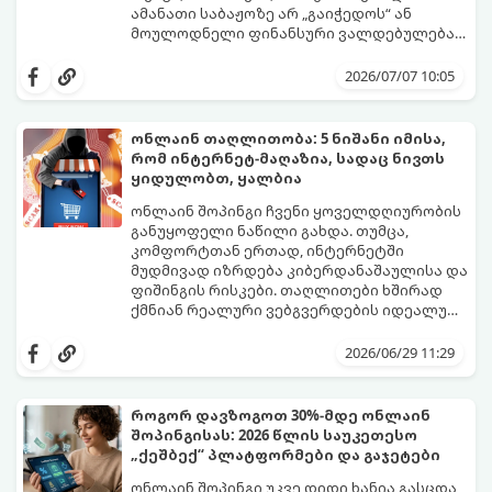
ამანათი საბაჟოზე არ „გაიჭედოს“ ან
მოულოდნელი ფინანსური ვალდებულება
არ დაგვეკისროს, აუცილებელია ზუსტად
საბაჟო კოდექსი საკმაოდ მკაცრია,
ვიცოდეთ საქართველოში მოქმედი საბაჟო
შეცდომები კი ძვირად ჯდება. გთავაზობთ
2026/07/07 10:05
რეგულაციები.
იურიდიულ და პრაქტიკულ გზამკვლევს,
რომელიც დაგეხმარებათ ამანათების
მარტივად და კანონის სრული დაცვით
ონლაინ თაღლითობა: 5 ნიშანი იმისა,
მიღებაში.
რომ ინტერნეტ-მაღაზია, სადაც ნივთს
ყიდულობთ, ყალბია
ონლაინ შოპინგი ჩვენი ყოველდღიურობის
განუყოფელი ნაწილი გახდა. თუმცა,
კომფორტთან ერთად, ინტერნეტში
მუდმივად იზრდება კიბერდანაშაულისა და
ფიშინგის რისკები. თაღლითები ხშირად
ქმნიან რეალური ვებგვერდების იდეალურ
ასლებს ან ახალ, მიმზიდველ ონლაინ-
იმისათვის, რომ არ გახდეთ
მაღაზიებს, რომელთა ერთადერთი მიზანი
კიბერთაღლითობის მსხვერპლი, ნივთის
2026/06/29 11:29
თქვენი საბანკო მონაცემების მოპარვა ან
შეძენამდე აუცილებლად შეამოწმეთ
თანხის თაღლითურად მითვისებაა.
ვებგვერდი ამ 5 საეჭვო ნიშანზე.
როგორ დავზოგოთ 30%-მდე ონლაინ
შოპინგისას: 2026 წლის საუკეთესო
„ქეშბექ“ პლატფორმები და გაჯეტები
ონლაინ შოპინგი უკვე დიდი ხანია გასცდა