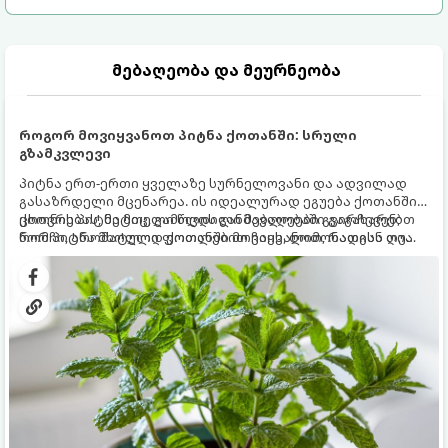
მებაღეობა და მეურნეობა
როგორ მოვიყვანოთ პიტნა ქოთანში: სრული
გზამკვლევი
პიტნა ერთ-ერთი ყველაზე სურნელოვანი და ადვილად
გასაზრდელი მცენარეა. ის იდეალურად ეგუება ქოთანში
ცხოვრებას, მეტიც, გამოცდილი მებაღეები გვირჩევენ,
ქოთნის პიტნა მთელი წლის განმავლობაში გაგახარებთ
რომ პიტნა მხოლოდ ქოთანში მოვიყვანოთ, რადგან ღია
ნორჩი, არომატული ფოთლებით ჩაის, ლიმონათისა თუ
გრუნტში (ბაღში) დარგვისას ის ფესვებით ძალიან
კერძებისთვის.
სწრაფად ვრცელდება და სხვა მცენარეებს ავიწროებს.