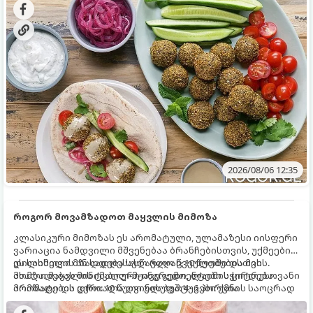
2026/08/06 12:35
როგორ მოვამზადოთ მაყვლის მიმოზა
კლასიკური მიმოზას ეს არომატული, ულამაზესი იისფერი
ვარიაცია ნამდვილი მშვენებაა ბრანჩებისთვის, უქმეების
დილისთვის ან სადღესასწაულო წვეულებებისთვის.
ეს სასმელი მზადდება სულ რაღაც 10 წუთში და მის
ახალი მაყვლის ტკბილ-მჟავე გემო, ლაიმის ციტრუსოვანი
მომზადებას მინიმალური ინგრედიენტები სჭირდება.
არომატი და ცქრიალა ღვინის ბუშტუკები ქმნის საოცრად
მომზადების დრო: 10 წუთი ულუფა: 4–6 პორცია
დახვეწილ და მაგრილებელ კოქტეილს.