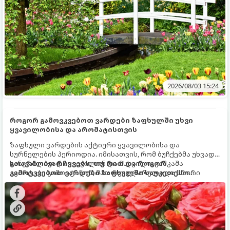
2026/08/03 15:24
როგორ გამოვკვებოთ ვარდები ზაფხულში უხვი
ყვავილობისა და არომატისთვის
ზაფხული ვარდების აქტიური ყვავილობისა და
სურნელების პერიოდია. იმისათვის, რომ ბუჩქებმა უხვად,
ხანგრძლივად იყვავილონ და მსხვილი, კაშკაშა
გთავაზობთ რჩევებს, თუ რით და როგორ
კვირტები გამოიტანონ, მათ რეგულარული და სწორი
გამოვკვებოთ ვარდები ზაფხულში საუკეთესო
გამოკვება სჭირდებათ. ზაფხულის პერიოდში მცენარის
შედეგის მისაღწევად:
მოთხოვნილებები იცვლება, ამიტომ მნიშვნელოვანია
ვიცოდეთ, რომელი სასუქები გამოიყენება ამ დროს.