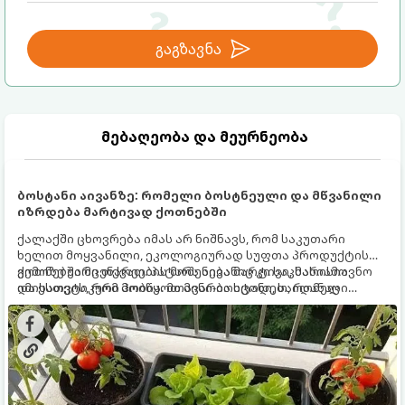
გაგზავნა
მებაღეობა და მეურნეობა
ბოსტანი აივანზე: რომელი ბოსტნეული და მწვანილი
იზრდება მარტივად ქოთნებში
ქალაქში ცხოვრება იმას არ ნიშნავს, რომ საკუთარი
ხელით მოყვანილი, ეკოლოგიურად სუფთა პროდუქტის
გემოზე უარი თქვათ. პატარა აივანიც კი საკმარისია
ქოთნებში მცენარეების მოშენება მარტივი, სასიამოვნო
იმისათვის, რომ მოიწყოთ მინი-ბოსტანი, საიდანაც
და ესთეტიკური ჰობია. მთავარია იცოდეთ, რომელი
ყოველდღიურად ახალ, არომატულ მწვანილსა და
კულტურები ეგუებიან ქოთნის პირობებს ყველაზე კარგად
ბოსტნეულს მოკრეფთ.
და როგორ მოუაროთ მათ სწორად.