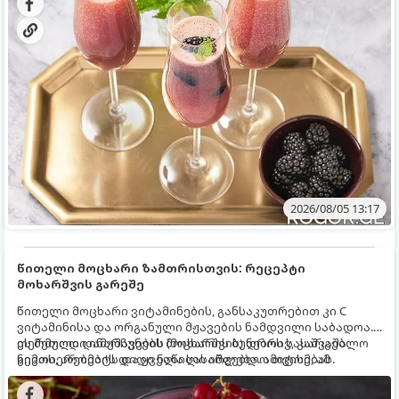
2026/08/05 13:17
წითელი მოცხარი ზამთრისთვის: რეცეპტი
მოხარშვის გარეშე
წითელი მოცხარი ვიტამინების, განსაკუთრებით კი C
ვიტამინისა და ორგანული მჟავების ნამდვილი საბადოა.
თერმული დამუშავების (მოხარშვის) დროს სასარგებლო
ეს მეთოდი ინარჩუნებს მოცხარის ბუნებრივ, კაშკაშა
ნივთიერებების დიდი ნაწილი იშლება. ამიტომ, ამ
გემოს, არომატს და ყველა სასარგებლო თვისებას.
კენკრის ზამთრისთვის შესანახად საუკეთესო გზა
„ცოცხალი ჯემის“ მომზადებაა - მოხარშვის გარეშე.