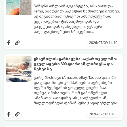
იმისათვის, რომ თავიდან აიცილოთ
ნივთების უკან დაბრუნების დამქანცველი
ჩინური ონლაინ-გიგანტები, AliExpress და
პროცედურა ან ტანსაცმლის კარადაში
Temu, ნამდვილ სავაჭრო სამოთხედ იქცნენ.
გამოკეტვა, გამოიყენეთ ეს 3
აქ შეგიძლიათ იპოვოთ აბსოლუტურად
პროფესიონალური ხრიკი, რომლებიც
ყველაფერი - ტანსაცმლიდან და
ყოველთვის იდეალურ შედეგს მოგცემთ:
გაჯეტებიდან დაწყებული, უცნაური
საყოფაცხოვრებო ხრიკებით
დამთავრებული, თანაც სასაცილო
იმისათვის, რომ თქვენი მორიგი ამანათი
ფასებში. თუმცა, დაბალ ფასს თავისი
იმედგაცრუებად არ იქცეს, აუცილებელია
2026/07/09 14:10
რისკები ახლავს: ალბათ ყველას გინახავთ
ისწავლოთ პლატფორმების შიდა
მიმები სერიიდან
ალგორითმების „კითხვა“. გთავაზობთ
„რა შევუკვეთე და რა
ჩამოვიდა“.
პრაქტიკულ გზამკვლევს, თუ როგორ
გზავნილის განბაჟება საქართველოში:
გაშიფროთ რეიტინგები, რევიუები და
ყველაფერი 300-ლარიან ლიმიტსა და
შეარჩიოთ მართლაც ხარისხიანი
წესებზე
პროდუქტი.
გარე შოპინგი (Amazon, eBay, Taobao და ა.შ.)
და გადამზიდი კომპანიების სერვისები
ბევრი ჩვენგანის ყოველდღიურობაა.
თუმცა, იმისათვის, რომ გამოწერილი
ამანათი საბაჟოზე არ „გაიჭედოს“ ან
მოულოდნელი ფინანსური ვალდებულება
არ დაგვეკისროს, აუცილებელია ზუსტად
საბაჟო კოდექსი საკმაოდ მკაცრია,
ვიცოდეთ საქართველოში მოქმედი საბაჟო
შეცდომები კი ძვირად ჯდება. გთავაზობთ
2026/07/07 10:05
რეგულაციები.
იურიდიულ და პრაქტიკულ გზამკვლევს,
რომელიც დაგეხმარებათ ამანათების