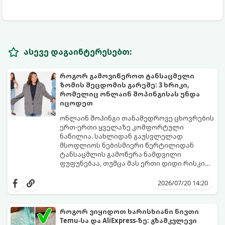
ასევე დაგაინტერესებთ:
როგორ გამოვიწეროთ ტანსაცმელი
ზომის შეცდომის გარეშე: 3 ხრიკი,
რომელიც ონლაინ შოპინგისას უნდა
იცოდეთ
ონლაინ შოპინგი თანამედროვე ცხოვრების
ერთ-ერთი ყველაზე კომფორტული
ნაწილია. სახლიდან გაუსვლელად
მსოფლიოს ნებისმიერი წერტილიდან
ტანსაცმლის გამოწერა ნამდვილი
ფუფუნებაა, თუმცა მას ერთი დიდი რისკი
ახლავს ზომის არასწორად შერჩევა.
ბევრს ჰგონია, რომ თუ საქართველოში „S“
ალბათ ყველას გამოგიცდიათ ისეთი
ან „M“ ზომას ატარებს, უცხოურ საიტებზეც
2026/07/20 14:20
იმედგაცრუება, როდესაც კვირების
ავტომატურად იგივე კატეგორია უნდა
განმავლობაში ნანატრი ამანათი ჩამოდის
მონიშნოს. სინამდვილეში, სხვადასხვა
და აღმოაჩენთ, რომ კაბა ზედმეტად
ბრენდსა და ქვეყანას სრულიად
როგორ ვიყიდოთ ხარისხიანი ნივთი
ვიწროა, ხოლო ქურთუკი გიგანტური.
განსხვავებული სტანდარტები აქვს.
Temu-სა და AliExpress-ზე: გზამკვლევი