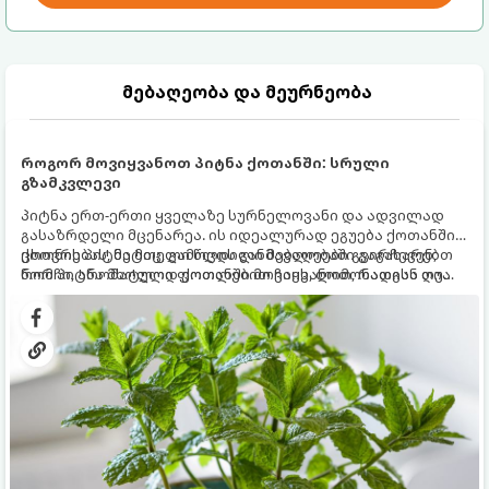
მებაღეობა და მეურნეობა
როგორ მოვიყვანოთ პიტნა ქოთანში: სრული
გზამკვლევი
პიტნა ერთ-ერთი ყველაზე სურნელოვანი და ადვილად
გასაზრდელი მცენარეა. ის იდეალურად ეგუება ქოთანში
ცხოვრებას, მეტიც, გამოცდილი მებაღეები გვირჩევენ,
ქოთნის პიტნა მთელი წლის განმავლობაში გაგახარებთ
რომ პიტნა მხოლოდ ქოთანში მოვიყვანოთ, რადგან ღია
ნორჩი, არომატული ფოთლებით ჩაის, ლიმონათისა თუ
გრუნტში (ბაღში) დარგვისას ის ფესვებით ძალიან
კერძებისთვის.
სწრაფად ვრცელდება და სხვა მცენარეებს ავიწროებს.