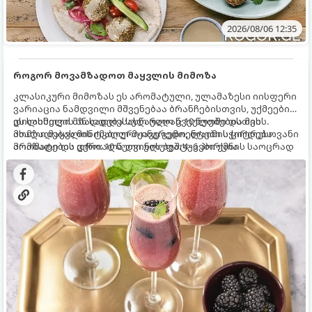
2026/08/06 12:35
როგორ მოვამზადოთ მაყვლის მიმოზა
კლასიკური მიმოზას ეს არომატული, ულამაზესი იისფერი
ვარიაცია ნამდვილი მშვენებაა ბრანჩებისთვის, უქმეების
დილისთვის ან სადღესასწაულო წვეულებებისთვის.
ეს სასმელი მზადდება სულ რაღაც 10 წუთში და მის
ახალი მაყვლის ტკბილ-მჟავე გემო, ლაიმის ციტრუსოვანი
მომზადებას მინიმალური ინგრედიენტები სჭირდება.
არომატი და ცქრიალა ღვინის ბუშტუკები ქმნის საოცრად
მომზადების დრო: 10 წუთი ულუფა: 4–6 პორცია
დახვეწილ და მაგრილებელ კოქტეილს.