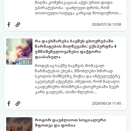
მიღმა კომუნიკაციას აქვს ერთი დიდი
უპირატესობა - გაძლევთ დროს, რომ
თითოეული სიტყვა კარგად მოიფიქროთ
და საიდუმლოებით მოცული, მიმზიდველი
თუ გსურთ, რომ მან ტელეფონს თვალი ვერ
იმიჯი შექმნათ.
მოაცილოს და მოუთმენლად ელოდოს
2026/07/24 13:58
თქვენს ყოველ შეტყობინებას, გამოიყენეთ
ფსიქოლოგიაზე დაფუძნებული ეს 10 ოქროს
წესი:
რა დაეხმარება ბავშვს ცხოვრებაში
წარმატების მიღწევაში: ექსპერტმა 4
უმნიშვნელოვანესი ფაქტორი
დაასახელა
როდესაც საქმე ბავშვის მომავალ
წარმატებას ეხება, მშობლები ხშირად
სკოლის ნიშნებზე, ნიჭსა და ინტელექტზე
აკეთებენ აქცენტს. იმედით, რომ მაღალი
აკადემიური მოსწრება ცხოვრებაში ბევრ
კარს გაუღებს, ისინი წლების
განმავლობაში მუშაობენ ბავშვის სასკოლო
ექსპერტები განმარტავენ, რომ
შედეგების გაუმჯობესებაზე. თუმცა,
თვითკონტროლი ადამიანს ეხმარება
2026/06/24 11:45
არსებობს კიდევ ერთი უნარი, რომელიც
სირთულეების გადალახვაში, ჯანსაღი
ბავშვის მომავალს ფუნდამენტურად
ურთიერთობების შენებაში, გონივრული
აყალიბებს. ეს არის თვითკონტროლი.
გადაწყვეტილებების მიღებასა და
როგორ დავძლიოთ სოციალური
მიზნებზე ფოკუსირებაში. ბავშვთა
შფოთვა და ფობია
აღზრდის მწვრთნელი სუპრია მალპანი
მისი თქმით, არსებობს 4 მთავარი