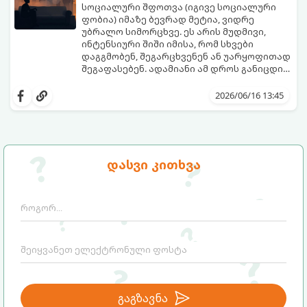
ხაზს უსვამს, რომ სწორედ
მიმართულება, რომელთა მართვაც
სოციალური შფოთვა (იგივე სოციალური
თვითკონტროლია ერთ-ერთი ყველაზე
მშობლებმა ბავშვებს ადრეული
ფობია) იმაზე ბევრად მეტია, ვიდრე
წონადი ფაქტორი, რომელიც
ასაკიდანვე უნდა ასწავლონ:
უბრალო სიმორცხვე. ეს არის მუდმივი,
განსაზღვრავს ბავშვის მომავალ
ინტენსიური შიში იმისა, რომ სხვები
წარმატებას, ბედნიერებასა და სტაბილურ
დაგგმობენ, შეგარცხვენენ ან უარყოფითად
ურთიერთობებს.
შეგაფასებენ. ადამიანი ამ დროს განიცდის
როგორც ძლიერ ემოციურ დისკომფორტს,
კარგი სიახლე ის არის, რომ
ისე ფიზიკურ სიმპტომებს (გულის აჩქარება,
ნეიროპლასტიკურობის წყალობით, ჩვენს
2026/06/16 13:45
კანკალი, გაწითლება, ოფლიანობა).
ტვინს შეუძლია ახალი რეაქციების სწავლა.
სოციალური შფოთვის დაძლევა
შესაძლებელია კონკრეტული
ფსიქოლოგიური ტექნიკებისა და
პრაქტიკული სავარჯიშოების დახმარებით.
წარმოგიდგენთ მეცნიერულად
დასვი კითხვა
აპრობირებულ გზებს სოციალურ
ფობიასთან საბრძოლველად:
გაგზავნა