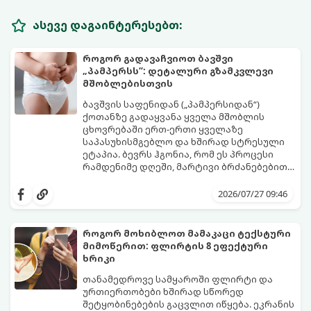
ასევე დაგაინტერესებთ:
როგორ გადავაჩვიოთ ბავშვი
„პამპერსს“: დეტალური გზამკვლევი
მშობლებისთვის
ბავშვის საფენიდან („პამპერსიდან“)
ქოთანზე გადაყვანა ყველა მშობლის
ცხოვრებაში ერთ-ერთი ყველაზე
საპასუხისმგებლო და ხშირად სტრესული
ეტაპია. ბევრს ჰგონია, რომ ეს პროცესი
რამდენიმე დღეში, მარტივი ბრძანებებით
წყდება, თუმცა სინამდვილეში ეს არის
გთავაზობთ დეტალურ გზამკვლევს, თუ
ფიზიოლოგიური და ფსიქოლოგიური
როგორ გახადოთ ეს პროცესი
2026/07/27 09:46
მომწიფების პროცესი, რომელიც
უმტკივნეულო როგორც ბავშვისთვის,
ინდივიდუალურ მიდგომასა და
ისე თქვენთვის.
მოთმინებას მოითხოვს.
როგორ მოხიბლოთ მამაკაცი ტექსტური
მიმოწერით: ფლირტის 8 ეფექტური
ხრიკი
თანამედროვე სამყაროში ფლირტი და
ურთიერთობები ხშირად სწორედ
შეტყობინებების გაცვლით იწყება. ეკრანის