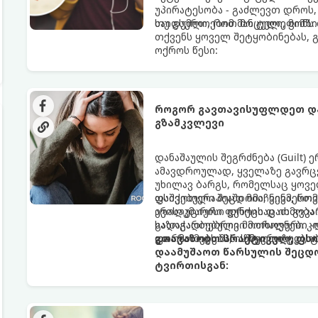
უპირატესობა - გაძლევთ დროს
საიდუმლოებით მოცული, მიმზი
თუ გსურთ, რომ მან ტელეფონ
თქვენს ყოველ შეტყობინებას, 
ოქროს წესი:
როგორ გავთავისუფლდეთ და
გზამკვლევი
დანაშაულის შეგრძნება (Guilt)
ამავდროულად, ყველაზე გავრცე
უხილავ ბარგს, რომელსაც ყოვე
დაშვებული შეცდომა, ვინმესთვ
ფსიქოთერაპიაში მიიჩნევა, რომ
არასაკმარისი დროის დათმობა 
ევოლუციური ფუნქციაც ის გვკა
გადაჭარბებული მოთხოვნები -დ
საზოგადოებრივი მორალური კო
და ართმევს მას აწმყოთი ტკბობ
ფორმას იღებს, ის ნევროზულ, 
გთავაზობთ პრაქტიკულ, ფს
დაამუშაოთ წარსულის შეცდო
ტვირთისგან: