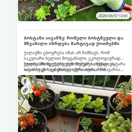
2026/08/07 12:41
ბოსტანი აივანზე: რომელი ბოსტნეული და
მწვანილი იზრდება მარტივად ქოთნებში
ქალაქში ცხოვრება იმას არ ნიშნავს, რომ
საკუთარი ხელით მოყვანილი, ეკოლოგიურად
სუფთა პროდუქტის გემოზე უარი თქვათ. პატარა
ქოთნებში მცენარეების მოშენება მარტივი,
აივანიც კი საკმარისია იმისათვის, რომ
სასიამოვნო და ესთეტიკური ჰობია. მთავარია
მოიწყოთ მინი-ბოსტანი, საიდანაც
იცოდეთ, რომელი კულტურები ეგუებიან
ყოველდღიურად ახალ, არომატულ მწვანილსა
ქოთნის პირობებს ყველაზე კარგად და როგორ
და ბოსტნეულს მოკრეფთ.
მოუაროთ მათ სწორად.