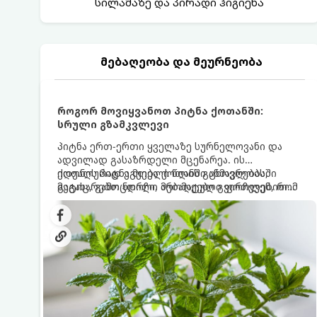
სილამაზე და პირადი ჰიგიენა
მებაღეობა და მეურნეობა
როგორ მოვიყვანოთ პიტნა ქოთანში:
სრული გზამკვლევი
პიტნა ერთ-ერთი ყველაზე სურნელოვანი და
ადვილად გასაზრდელი მცენარეა. ის
იდეალურად ეგუება ქოთანში ცხოვრებას,
ქოთნის პიტნა მთელი წლის განმავლობაში
მეტიც, გამოცდილი მებაღეები გვირჩევენ, რომ
გაგახარებთ ნორჩი, არომატული ფოთლებით
პიტნა მხოლოდ ქოთანში მოვიყვანოთ, რადგან
ჩაის, ლიმონათისა თუ კერძებისთვის.
ღია გრუნტში (ბაღში) დარგვისას ის ფესვებით
ძალიან სწრაფად ვრცელდება და სხვა
მცენარეებს ავიწროებს.