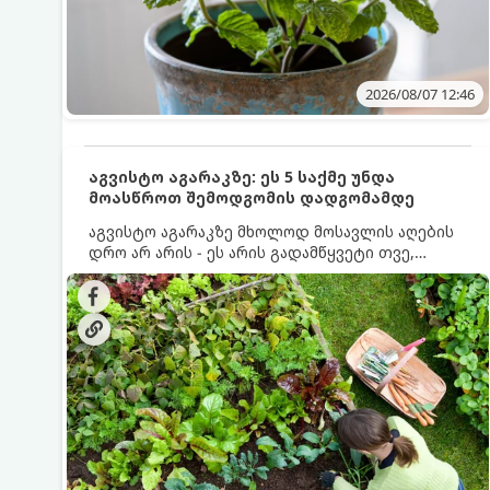
2026/08/07 12:46
აგვისტო აგარაკზე: ეს 5 საქმე უნდა
მოასწროთ შემოდგომის დადგომამდე
აგვისტო აგარაკზე მხოლოდ მოსავლის აღების
დრო არ არის - ეს არის გადამწყვეტი თვე,
როდესაც საფუძველი ეყრება მომავალი წლის
მოსავალს და ბაღი მზადდება შემოდგომა-
ზამთრის სეზონისთვის. იმისათვის, რომ
ნიადაგმა ენერგია აღიდგინოს, ხოლო
მცენარეებმა ზამთარს გაუძლონ, აგვისტოს
ბოლომდე 5 მნიშვნელოვანი საქმის გაკეთება
უნდა მოასწროთ: