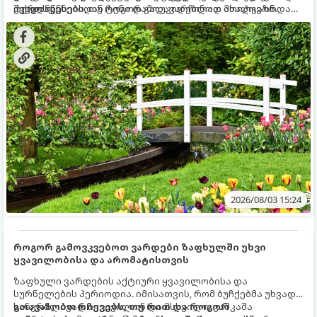
ქვედა ფენებიდან ტენი დამოუკიდებლად მოიპოვონ.
შეხვდნენ.
ოქროს წესებს, თუ როგორ გადავარჩინოთ ახალგაზრდა
ხეები ზაფხულის სიცხეში:
2026/08/03 15:24
როგორ გამოვკვებოთ ვარდები ზაფხულში უხვი
ყვავილობისა და არომატისთვის
ზაფხული ვარდების აქტიური ყვავილობისა და
სურნელების პერიოდია. იმისათვის, რომ ბუჩქებმა უხვად,
ხანგრძლივად იყვავილონ და მსხვილი, კაშკაშა
გთავაზობთ რჩევებს, თუ რით და როგორ