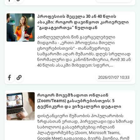
დღის გამოყენებით წელიწადში
დასვენების დღეები მაქსიმალურად.
რამდენჯერმე მოვიწყოთ ხანგრძლივი, 4-
დღიანი უქმეები (Mini-Vacations).
პროფესიის შეცვლა 30 ან 40 წლის
ასაკში: როგორ დავიწყოთ კარიერული
"გადატვირთვა" ნულიდან
ათწლეულების წინ გავრცელებული
მიდგომა - „ერთი პროფესია მთელი
ცხოვრებისთვის“ - თანამედროვე
სამყაროში აღარ მუშაობს. დღეს სრულიად
ნორმალური და კანონზომიერია, რომ 30 ან
40 წლის ასაკში მიხვდეთ: სფერო,
რომელსაც წლები შეალიეთ, აღარ
ამ ასაკში კარიერის ნულიდან დაწყების
გაბედნიერებთ, აღარ არის შემოსავლიანი
იდეა ხშირად დიდ შიშებთანაა
2026/07/07 10:33
ან უბრალოდ ამოიწურა.
დაკავშირებული - „უკვე გვიანია“,
„ახალგაზრდებს ვერ გავუწევ
კონკურენციას“, „სტაბილურობას ვკარგავ“.
როგორ მოვემზადოთ ონლაინ
თუმცა, რეალობა საპირისპიროა: თქვენ
(Zoom/Teams) გასაუბრებისთვის: 5
იწყებთ არა ნულიდან, არამედ უზარმაზარი
გთავაზობთ ნაბიჯ-ნაბიჯ გზამკვლევს, თუ
ტექნიკური და ვიზუალური დეტალი
ცხოვრებისეული და პროფესიული
როგორ მართოთ კარიერული
გამოცდილებით (Soft Skills), რაც 20 წლის
"რესტარტი" სწორად და
დისტანციური მუშაობის პოპულარობის
დამწყებებს ფიზიკურად არ გააჩნიათ.
უმტკივნეულოდ:
ზრდასთან ერთად, პირველადი (და ხშირად
საბოლოო) გასაუბრებებიც ონლაინ
პლატფორმებზე (Zoom, Microsoft Teams,
Google Meet) გადავიდა. ბევრს ჰგონია, რომ