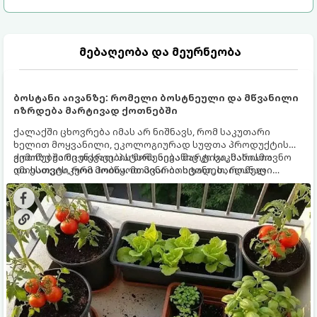
მებაღეობა და მეურნეობა
ბოსტანი აივანზე: რომელი ბოსტნეული და მწვანილი
იზრდება მარტივად ქოთნებში
ქალაქში ცხოვრება იმას არ ნიშნავს, რომ საკუთარი
ხელით მოყვანილი, ეკოლოგიურად სუფთა პროდუქტის
გემოზე უარი თქვათ. პატარა აივანიც კი საკმარისია
ქოთნებში მცენარეების მოშენება მარტივი, სასიამოვნო
იმისათვის, რომ მოიწყოთ მინი-ბოსტანი, საიდანაც
და ესთეტიკური ჰობია. მთავარია იცოდეთ, რომელი
ყოველდღიურად ახალ, არომატულ მწვანილსა და
კულტურები ეგუებიან ქოთნის პირობებს ყველაზე კარგად
ბოსტნეულს მოკრეფთ.
და როგორ მოუაროთ მათ სწორად.