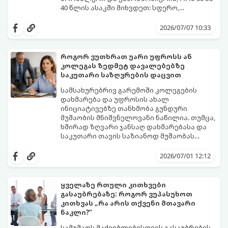
40 წლის ასაკში მიხვდეთ: სფერო,
რომელსაც წლები შეალიეთ, აღარ
ამ ასაკში კარიერის ნულიდან დაწყების
გაბედნიერებთ, აღარ არის შემოსავლიანი
იდეა ხშირად დიდ შიშებთანაა
2026/07/07 10:33
ან უბრალოდ ამოიწურა.
დაკავშირებული - „უკვე გვიანია“,
„ახალგაზრდებს ვერ გავუწევ
კონკურენციას“, „სტაბილურობას ვკარგავ“.
როგორ ვუთხრათ უარი უფროსს ან
თუმცა, რეალობა საპირისპიროა: თქვენ
კოლეგას ზედმეტ დავალებებზე
იწყებთ არა ნულიდან, არამედ უზარმაზარი
გთავაზობთ ნაბიჯ-ნაბიჯ გზამკვლევს, თუ
საკუთარი საზღვრების დაცვით
ცხოვრებისეული და პროფესიული
როგორ მართოთ კარიერული
გამოცდილებით (Soft Skills), რაც 20 წლის
"რესტარტი" სწორად და
სამსახურებრივ გარემოში კოლეგების
დამწყებებს ფიზიკურად არ გააჩნიათ.
უმტკივნეულოდ:
დახმარება და უფროსის ახალ
ინიციატივებზე თანხმობა გუნდური
მუშაობის მნიშვნელოვანი ნაწილია. თუმცა,
ხშირად ზღვარი ჯანსაღ დახმარებასა და
საკუთარი თავის საზიანოდ მუშაობას
შორის ძალიან ვიწროა. თუკი ყველას
მთავარი პრობლემა ისაა, რომ ბევრს უარის
ყველაფერზე „კის“ ეუბნებით, რისკის ქვეშ
თქმა უხეშობად ან
2026/07/01 12:12
აყენებთ საკუთარ მენტალურ
არაპროფესიონალიზმად მიაჩნია.
ჯანმრთელობას, დროთა განმავლობაში
რეალურად კი, საკუთარი რესურსების
ხდებით ე.წ. „ტოქსიკური ოფისის“
სწორი მენეჯმენტი და პირადი საზღვრების
ყველაზე რთული კითხვები
მსხვერპლი და მიდიხართ პროფესიულ
დაცვა მაღალი პროფესიონალიზმის
გასაუბრებაზე: როგორ ვუპასუხოთ
გადაწვამდე.
ნიშანია. ამისათვის საჭიროა ფლობდეთ
გთავაზობთ პრაქტიკულ გზამკვლევსა და
კითხვას „რა არის თქვენი მთავარი
ასერტული (თავდაჯერებული, მშვიდი და
მზა ფრაზებს, თუ როგორ დაიცვათ
ნაკლი?“
კორექტული) კომუნიკაციის წესებს.
საკუთარი საზღვრები სამსახურში
კონფლიქტის გარეშე:
სამუშაოს მაძიებლებისთვის გასაუბრების