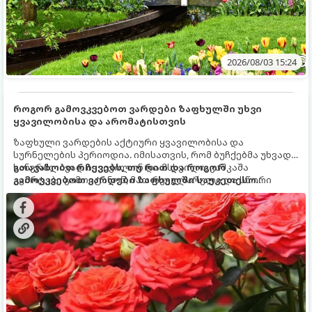
2026/08/03 15:24
როგორ გამოვკვებოთ ვარდები ზაფხულში უხვი
ყვავილობისა და არომატისთვის
ზაფხული ვარდების აქტიური ყვავილობისა და
სურნელების პერიოდია. იმისათვის, რომ ბუჩქებმა უხვად,
ხანგრძლივად იყვავილონ და მსხვილი, კაშკაშა
გთავაზობთ რჩევებს, თუ რით და როგორ
კვირტები გამოიტანონ, მათ რეგულარული და სწორი
გამოვკვებოთ ვარდები ზაფხულში საუკეთესო
გამოკვება სჭირდებათ. ზაფხულის პერიოდში მცენარის
შედეგის მისაღწევად:
მოთხოვნილებები იცვლება, ამიტომ მნიშვნელოვანია
ვიცოდეთ, რომელი სასუქები გამოიყენება ამ დროს.