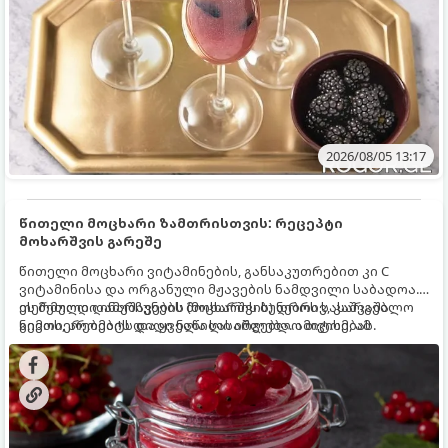
2026/08/05 13:17
წითელი მოცხარი ზამთრისთვის: რეცეპტი
მოხარშვის გარეშე
წითელი მოცხარი ვიტამინების, განსაკუთრებით კი C
ვიტამინისა და ორგანული მჟავების ნამდვილი საბადოა.
თერმული დამუშავების (მოხარშვის) დროს სასარგებლო
ეს მეთოდი ინარჩუნებს მოცხარის ბუნებრივ, კაშკაშა
ნივთიერებების დიდი ნაწილი იშლება. ამიტომ, ამ
გემოს, არომატს და ყველა სასარგებლო თვისებას.
კენკრის ზამთრისთვის შესანახად საუკეთესო გზა
„ცოცხალი ჯემის“ მომზადებაა - მოხარშვის გარეშე.