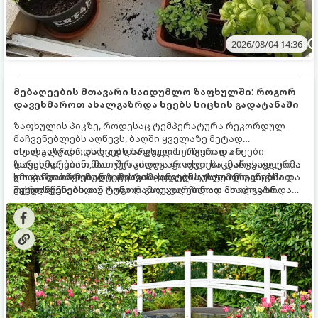
2026/08/04 14:36
მებაღეების მთავარი საიდუმლო ზაფხულში: როგორ
დავეხმაროთ ახალგაზრდა ხეებს სიცხის გადატანაში
ზაფხულის პიკზე, როდესაც ტემპერატურა რეკორდულ
მაჩვენებლებს აღწევს, ბაღში ყველაზე მეტად
ახალგაზრდა, ახლად დარგული ნერგები და ხეები
თუ ახალგაზრდა ხეებს ზაფხულში სწორად არ
ზარალდებიან. მათ ჯერ კიდევ არ აქვთ საკმარისად ღრმა
დავეხმარებით, მათ შესაძლოა ფოთლები დასცვივდეთ,
და განვითარებული ფესვთა სისტემა, რათა ნიადაგის
ხმობა დაიწყონ ან ზამთრის ყინვებს სუსტი ორგანიზმით
გთავაზობთ მებაღეების გამოცდილ საიდუმლოებებსა და
ქვედა ფენებიდან ტენი დამოუკიდებლად მოიპოვონ.
შეხვდნენ.
ოქროს წესებს, თუ როგორ გადავარჩინოთ ახალგაზრდა
ხეები ზაფხულის სიცხეში: