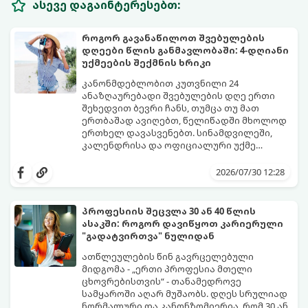
ასევე დაგაინტერესებთ:
როგორ გავანაწილოთ შვებულების
დღეები წლის განმავლობაში: 4-დღიანი
უქმეების შექმნის ხრიკი
კანონმდებლობით კუთვნილი 24
ანაზღაურებადი შვებულების დღე ერთი
შეხედვით ბევრი ჩანს, თუმცა თუ მათ
ერთბაშად ავიღებთ, წელიწადში მხოლოდ
ერთხელ დავასვენებთ. სინამდვილეში,
კალენდრისა და ოფიციალური უქმე
დღეების ჭკვიანური კომბინაციით,
გთავაზობთ ეფექტურ სტრატეგიასა და
შესაძლებელია შვებულების თითო-ოროლა
ხრიკებს, თუ როგორ „გავწელოთ“
2026/07/30 12:28
დღის გამოყენებით წელიწადში
დასვენების დღეები მაქსიმალურად.
რამდენჯერმე მოვიწყოთ ხანგრძლივი, 4-
დღიანი უქმეები (Mini-Vacations).
პროფესიის შეცვლა 30 ან 40 წლის
ასაკში: როგორ დავიწყოთ კარიერული
"გადატვირთვა" ნულიდან
ათწლეულების წინ გავრცელებული
მიდგომა - „ერთი პროფესია მთელი
ცხოვრებისთვის“ - თანამედროვე
სამყაროში აღარ მუშაობს. დღეს სრულიად
ნორმალური და კანონზომიერია, რომ 30 ან