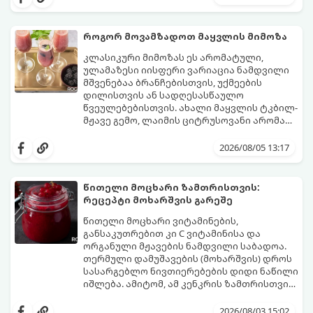
სოუსთან მირთმევისთვის.
გამომშრალი და ჩამბალი მუხუდო და არა
დაკონსერვებული, რათა ბურთულებმა
შეწვისას ფორმა იდეალურად შეინარჩუნოს
როგორ მოვამზადოთ მაყვლის მიმოზა
და არ დაიშალოს.
მომზადების დრო: 20 წუთი (დამატებით
კლასიკური მიმოზას ეს არომატული,
მუხუდოს ჩალბობის დრო: 12-24 საათი)
ულამაზესი იისფერი ვარიაცია ნამდვილი
შეწვის დრო: 10–15 წუთი ულუფა: 20–24 ცალი
მშვენებაა ბრანჩებისთვის, უქმეების
ბურთულა (4–6 პორცია)
დილისთვის ან სადღესასწაულო
წვეულებებისთვის. ახალი მაყვლის ტკბილ-
მჟავე გემო, ლაიმის ციტრუსოვანი არომატი
და ცქრიალა ღვინის ბუშტუკები ქმნის
ეს სასმელი მზადდება სულ რაღაც 10 წუთში
საოცრად დახვეწილ და მაგრილებელ
და მის მომზადებას მინიმალური
2026/08/05 13:17
კოქტეილს.
ინგრედიენტები სჭირდება.
მომზადების დრო: 10 წუთი ულუფა: 4–6
პორცია
წითელი მოცხარი ზამთრისთვის:
რეცეპტი მოხარშვის გარეშე
წითელი მოცხარი ვიტამინების,
განსაკუთრებით კი C ვიტამინისა და
ორგანული მჟავების ნამდვილი საბადოა.
თერმული დამუშავების (მოხარშვის) დროს
სასარგებლო ნივთიერებების დიდი ნაწილი
იშლება. ამიტომ, ამ კენკრის ზამთრისთვის
შესანახად საუკეთესო გზა „ცოცხალი ჯემის“
ეს მეთოდი ინარჩუნებს მოცხარის
მომზადებაა - მოხარშვის გარეშე.
ბუნებრივ, კაშკაშა გემოს, არომატს და
2026/08/03 15:02