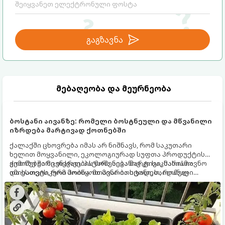
გაგზავნა
მებაღეობა და მეურნეობა
ბოსტანი აივანზე: რომელი ბოსტნეული და მწვანილი
იზრდება მარტივად ქოთნებში
ქალაქში ცხოვრება იმას არ ნიშნავს, რომ საკუთარი
ხელით მოყვანილი, ეკოლოგიურად სუფთა პროდუქტის
გემოზე უარი თქვათ. პატარა აივანიც კი საკმარისია
ქოთნებში მცენარეების მოშენება მარტივი, სასიამოვნო
იმისათვის, რომ მოიწყოთ მინი-ბოსტანი, საიდანაც
და ესთეტიკური ჰობია. მთავარია იცოდეთ, რომელი
ყოველდღიურად ახალ, არომატულ მწვანილსა და
კულტურები ეგუებიან ქოთნის პირობებს ყველაზე კარგად
ბოსტნეულს მოკრეფთ.
და როგორ მოუაროთ მათ სწორად.