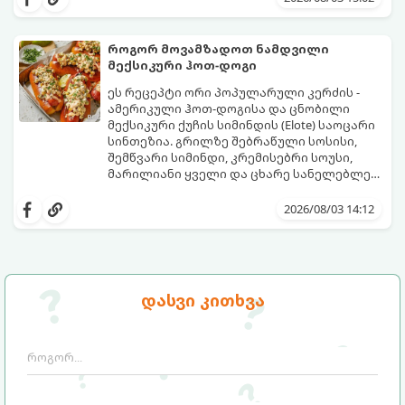
ყველა სასარგებლო თვისებას.
როგორ მოვამზადოთ ნამდვილი
მექსიკური ჰოთ-დოგი
ეს რეცეპტი ორი პოპულარული კერძის -
ამერიკული ჰოთ-დოგისა და ცნობილი
მექსიკური ქუჩის სიმინდის (Elote) საოცარი
სინთეზია. გრილზე შებრაწული სოსისი,
შემწვარი სიმინდი, კრემისებრი სოუსი,
მარილიანი ყველი და ცხარე სანელებლები
ქმნის ნამდვილი გემოების აფეთქებას.
ეს იდეალური კერძია ეზოს
წვეულებებისთვის, ბარბექიუსთვის ან
2026/08/03 14:12
უბრალოდ მეგობრებთან ერთად გემრიელი
ვახშმისთვის.
მომზადების დრო: 15 წუთი
ულუფა: 8 პორცია
დასვი კითხვა