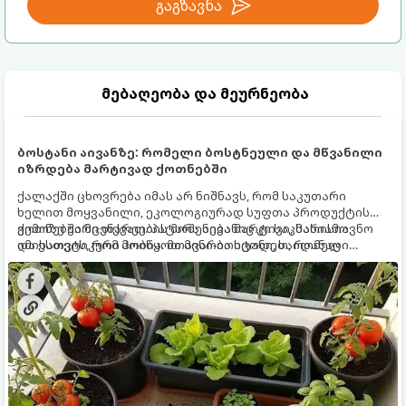
გაგზავნა
მებაღეობა და მეურნეობა
ბოსტანი აივანზე: რომელი ბოსტნეული და მწვანილი
იზრდება მარტივად ქოთნებში
ქალაქში ცხოვრება იმას არ ნიშნავს, რომ საკუთარი
ხელით მოყვანილი, ეკოლოგიურად სუფთა პროდუქტის
გემოზე უარი თქვათ. პატარა აივანიც კი საკმარისია
ქოთნებში მცენარეების მოშენება მარტივი, სასიამოვნო
იმისათვის, რომ მოიწყოთ მინი-ბოსტანი, საიდანაც
და ესთეტიკური ჰობია. მთავარია იცოდეთ, რომელი
ყოველდღიურად ახალ, არომატულ მწვანილსა და
კულტურები ეგუებიან ქოთნის პირობებს ყველაზე კარგად
ბოსტნეულს მოკრეფთ.
და როგორ მოუაროთ მათ სწორად.