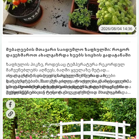
2026/08/04 14:36
მებაღეების მთავარი საიდუმლო ზაფხულში: როგორ
დავეხმაროთ ახალგაზრდა ხეებს სიცხის გადატანაში
ზაფხულის პიკზე, როდესაც ტემპერატურა რეკორდულ
მაჩვენებლებს აღწევს, ბაღში ყველაზე მეტად
ახალგაზრდა, ახლად დარგული ნერგები და ხეები
თუ ახალგაზრდა ხეებს ზაფხულში სწორად არ
ზარალდებიან. მათ ჯერ კიდევ არ აქვთ საკმარისად ღრმა
დავეხმარებით, მათ შესაძლოა ფოთლები დასცვივდეთ,
და განვითარებული ფესვთა სისტემა, რათა ნიადაგის
ხმობა დაიწყონ ან ზამთრის ყინვებს სუსტი ორგანიზმით
გთავაზობთ მებაღეების გამოცდილ საიდუმლოებებსა და
ქვედა ფენებიდან ტენი დამოუკიდებლად მოიპოვონ.
შეხვდნენ.
ოქროს წესებს, თუ როგორ გადავარჩინოთ ახალგაზრდა
ხეები ზაფხულის სიცხეში: