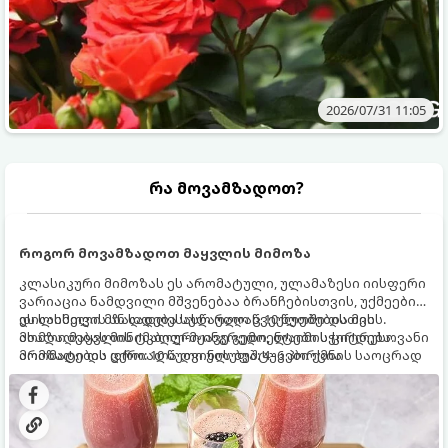
2026/07/31 11:05
რა მოვამზადოთ?
როგორ მოვამზადოთ მაყვლის მიმოზა
კლასიკური მიმოზას ეს არომატული, ულამაზესი იისფერი
ვარიაცია ნამდვილი მშვენებაა ბრანჩებისთვის, უქმეების
დილისთვის ან სადღესასწაულო წვეულებებისთვის.
ეს სასმელი მზადდება სულ რაღაც 10 წუთში და მის
ახალი მაყვლის ტკბილ-მჟავე გემო, ლაიმის ციტრუსოვანი
მომზადებას მინიმალური ინგრედიენტები სჭირდება.
არომატი და ცქრიალა ღვინის ბუშტუკები ქმნის საოცრად
მომზადების დრო: 10 წუთი ულუფა: 4–6 პორცია
დახვეწილ და მაგრილებელ კოქტეილს.