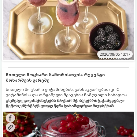
2026/08/05 13:17
წითელი მოცხარი ზამთრისთვის: რეცეპტი
მოხარშვის გარეშე
წითელი მოცხარი ვიტამინების, განსაკუთრებით კი C
ვიტამინისა და ორგანული მჟავების ნამდვილი საბადოა.
თერმული დამუშავების (მოხარშვის) დროს სასარგებლო
ეს მეთოდი ინარჩუნებს მოცხარის ბუნებრივ, კაშკაშა
ნივთიერებების დიდი ნაწილი იშლება. ამიტომ, ამ
გემოს, არომატს და ყველა სასარგებლო თვისებას.
კენკრის ზამთრისთვის შესანახად საუკეთესო გზა
„ცოცხალი ჯემის“ მომზადებაა - მოხარშვის გარეშე.