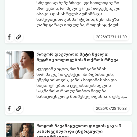
სრულიად ბუნებრივი, ფიზიოლოგიური
პროცესია, რომელიც რეპროდუქციული
ასაკის დასასრულს აღნიშნავს.
სამედიცინო განმარტებით, მენოპაუზა
დამდგარად ითვლება, როდესაც ქალს
ზედიზედ 12 თვის განმავლობაში არ ჰქონია
თუმცა, ორგანიზმში ჰორმონალური
მენსტრუაცია.
ცვლილებები ამ მომენტამდე ბევრად ადრე
2026/07/31 11:39
იწყება - ამ გარდამავალ ეტაპს
პერიმენოპაუზა ეწოდება (რომელიც
საშუალოდ 40-დან 50 წლამდე ასაკში იწყება
როგორ დავლიოთ მეტი წყალი:
და შესაძლოა 4-დან 8 წლამდე
ნუტრიციოლოგების 5 ოქროს რჩევა
გაგრძელდეს).
იმისათვის, რომ ეს პერიოდი შფოთვის
გარეშე გაიაროთ, მნიშვნელოვანია
ყველამ ვიცით, რომ ორგანიზმის
იცოდეთ, რა სიგნალებს გზავნის ორგანიზმი
ნორმალური ფუნქციონირებისთვის,
და როგორ შეიმსუბუქოთ მდგომარეობა
ენერგიისთვის, კანის სილამაზისა და
მეან-გინეკოლოგებისა და
ნივთიერებათა ცვლისთვის წყლის
ნუტრიციოლოგების რეკომენდაციებით.
საკმარისი რაოდენობით მიღება
სასიცოცხლოდ მნიშვნელოვანია. თუმცა,
ყოველდღიური ფუსფუსის, საქმეებისა თუ
თუ ხშირად გავიწყდებათ წყლის
უბრალოდ ჩვევის არქონის გამო, დღის
დალევა ან მისი გემო მოსაწყენი
2026/07/28 10:33
განმავლობაში საჭირო ოდენობის წყლის
გეჩვენებათ, დიეტოლოგების ეს 5
დალევა ბევრისთვის ნამდვილ
მარტივი და ეფექტური რჩევა
გამოწვევად რჩება.
დაგეხმარებათ, წყლის სმა
როგორ ჩავანაცვლოთ დილის ყავა: 3
ყოველდღიურ, სასიამოვნო ჩვევად
სასარგებლო და ენერგიული
აქციოთ.
ალტერნატივა