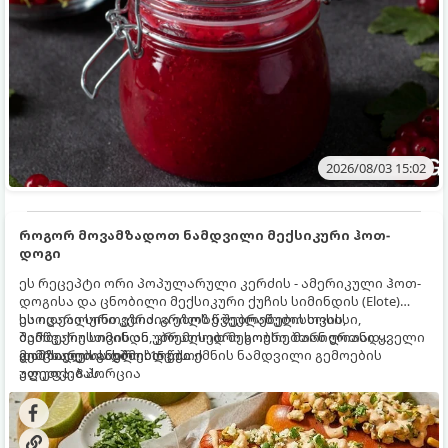
2026/08/03 15:02
როგორ მოვამზადოთ ნამდვილი მექსიკური ჰოთ-
დოგი
ეს რეცეპტი ორი პოპულარული კერძის - ამერიკული ჰოთ-
დოგისა და ცნობილი მექსიკური ქუჩის სიმინდის (Elote)
საოცარი სინთეზია. გრილზე შებრაწული სოსისი,
ეს იდეალური კერძია ეზოს წვეულებებისთვის,
შემწვარი სიმინდი, კრემისებრი სოუსი, მარილიანი ყველი
ბარბექიუსთვის ან უბრალოდ მეგობრებთან ერთად
და ცხარე სანელებლები ქმნის ნამდვილი გემოების
გემრიელი ვახშმისთვის.
მომზადების დრო: 15 წუთი
აფეთქებას.
ულუფა: 8 პორცია