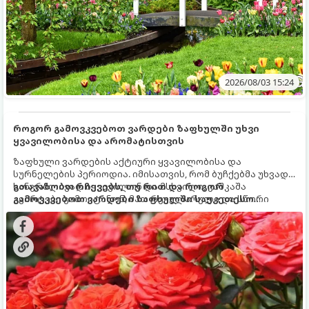
2026/08/03 15:24
როგორ გამოვკვებოთ ვარდები ზაფხულში უხვი
ყვავილობისა და არომატისთვის
ზაფხული ვარდების აქტიური ყვავილობისა და
სურნელების პერიოდია. იმისათვის, რომ ბუჩქებმა უხვად,
ხანგრძლივად იყვავილონ და მსხვილი, კაშკაშა
გთავაზობთ რჩევებს, თუ რით და როგორ
კვირტები გამოიტანონ, მათ რეგულარული და სწორი
გამოვკვებოთ ვარდები ზაფხულში საუკეთესო
გამოკვება სჭირდებათ. ზაფხულის პერიოდში მცენარის
შედეგის მისაღწევად:
მოთხოვნილებები იცვლება, ამიტომ მნიშვნელოვანია
ვიცოდეთ, რომელი სასუქები გამოიყენება ამ დროს.