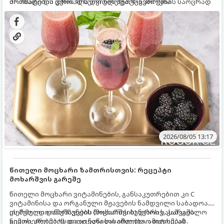
არომატი და ცქრიალა ღვინის ბუშტუკები ქმნის საოცრად
მომზადების დრო: 10 წუთი ულუფა: 4–6 პორცია
დახვეწილ და მაგრილებელ კოქტეილს.
2026/08/05 13:17
წითელი მოცხარი ზამთრისთვის: რეცეპტი
მოხარშვის გარეშე
წითელი მოცხარი ვიტამინების, განსაკუთრებით კი C
ვიტამინისა და ორგანული მჟავების ნამდვილი საბადოა.
თერმული დამუშავების (მოხარშვის) დროს სასარგებლო
ეს მეთოდი ინარჩუნებს მოცხარის ბუნებრივ, კაშკაშა
ნივთიერებების დიდი ნაწილი იშლება. ამიტომ, ამ
გემოს, არომატს და ყველა სასარგებლო თვისებას.