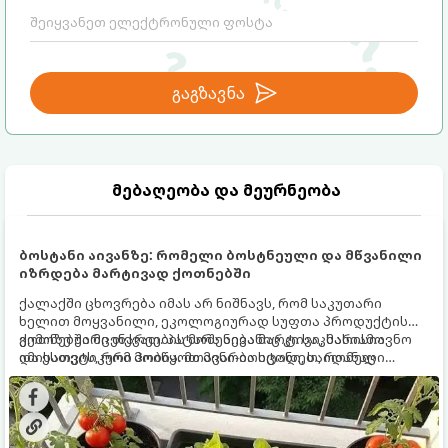
გაგზავნა
მებაღეობა და მეურნეობა
ბოსტანი აივანზე: რომელი ბოსტნეული და მწვანილი
იზრდება მარტივად ქოთნებში
ქალაქში ცხოვრება იმას არ ნიშნავს, რომ საკუთარი
ხელით მოყვანილი, ეკოლოგიურად სუფთა პროდუქტის
გემოზე უარი თქვათ. პატარა აივანიც კი საკმარისია
ქოთნებში მცენარეების მოშენება მარტივი, სასიამოვნო
იმისათვის, რომ მოიწყოთ მინი-ბოსტანი, საიდანაც
და ესთეტიკური ჰობია. მთავარია იცოდეთ, რომელი
ყოველდღიურად ახალ, არომატულ მწვანილსა და
კულტურები ეგუებიან ქოთნის პირობებს ყველაზე კარგად
ბოსტნეულს მოკრეფთ.
და როგორ მოუაროთ მათ სწორად.