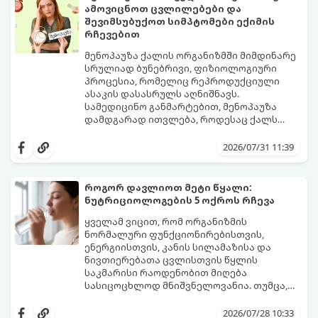
ამოვიცნოთ ცვლილებები და
შევიმსუბუქოთ სიმპტომები ექიმის
რჩევებით
მენოპაუზა ქალის ორგანიზმში მიმდინარე
სრულიად ბუნებრივი, ფიზიოლოგიური
პროცესია, რომელიც რეპროდუქციული
ასაკის დასასრულს აღნიშნავს.
სამედიცინო განმარტებით, მენოპაუზა
დამდგარად ითვლება, როდესაც ქალს
ზედიზედ 12 თვის განმავლობაში არ ჰქონია
თუმცა, ორგანიზმში ჰორმონალური
მენსტრუაცია.
ცვლილებები ამ მომენტამდე ბევრად ადრე
2026/07/31 11:39
იწყება - ამ გარდამავალ ეტაპს
პერიმენოპაუზა ეწოდება (რომელიც
საშუალოდ 40-დან 50 წლამდე ასაკში იწყება
როგორ დავლიოთ მეტი წყალი:
და შესაძლოა 4-დან 8 წლამდე
ნუტრიციოლოგების 5 ოქროს რჩევა
გაგრძელდეს).
იმისათვის, რომ ეს პერიოდი შფოთვის
გარეშე გაიაროთ, მნიშვნელოვანია
ყველამ ვიცით, რომ ორგანიზმის
იცოდეთ, რა სიგნალებს გზავნის ორგანიზმი
ნორმალური ფუნქციონირებისთვის,
და როგორ შეიმსუბუქოთ მდგომარეობა
ენერგიისთვის, კანის სილამაზისა და
მეან-გინეკოლოგებისა და
ნივთიერებათა ცვლისთვის წყლის
ნუტრიციოლოგების რეკომენდაციებით.
საკმარისი რაოდენობით მიღება
სასიცოცხლოდ მნიშვნელოვანია. თუმცა,
ყოველდღიური ფუსფუსის, საქმეებისა თუ
თუ ხშირად გავიწყდებათ წყლის
უბრალოდ ჩვევის არქონის გამო, დღის
დალევა ან მისი გემო მოსაწყენი
2026/07/28 10:33