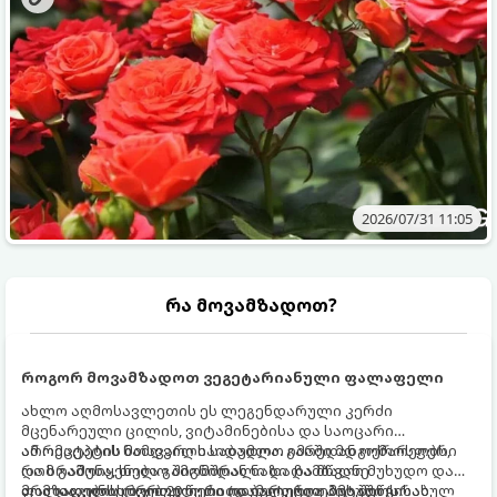
2026/07/31 11:05
რა მოვამზადოთ?
როგორ მოვამზადოთ ვეგეტარიანული ფალაფელი
ახლო აღმოსავლეთის ეს ლეგენდარული კერძი
მცენარეული ცილის, ვიტამინებისა და საოცარი
არომატების ნამდვილი საბადოა. გარედან ოქროსფერი
ამ რეცეპტის მთავარი საიდუმლო იმაში მდგომარეობს,
და ხრაშუნა, ხოლო შიგნიდან ნაზი და მწვანე
რომ გამოიყენება გამომშრალი და ჩამბალი მუხუდო და
ფალაფელის ბურთულები იდეალურია პიტაში (არაბულ
არა დაკონსერვებული, რათა ბურთულებმა შეწვისას
მომზადების დრო: 20 წუთი (დამატებით მუხუდოს