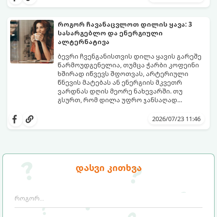
განმავლობაში საჭირო ოდენობის წყლის
გეჩვენებათ, დიეტოლოგების ეს 5
დალევა ბევრისთვის ნამდვილ
მარტივი და ეფექტური რჩევა
გამოწვევად რჩება.
დაგეხმარებათ, წყლის სმა
როგორ ჩავანაცვლოთ დილის ყავა: 3
ყოველდღიურ, სასიამოვნო ჩვევად
სასარგებლო და ენერგიული
აქციოთ.
ალტერნატივა
ბევრი ჩვენგანისთვის დილა ყავის გარეშე
წარმოუდგენელია, თუმცა ჭარბი კოფეინი
ხშირად იწვევს შფოთვას, არტერიული
წნევის მატებას ან ენერგიის მკვეთრ
ვარდნას დღის მეორე ნახევარში. თუ
გსურთ, რომ დილა უფრო ჯანსაღად
დაიწყოთ და ენერგია დიდხანს
მიჰყევით ამ გზამკვლევს და აღმოაჩინეთ
შეინარჩუნოთ, ექსპერტები ყავის სამ
თქვენთვის სასურველი სასმელი:
2026/07/23 11:46
საუკეთესო ალტერნატივას გვთავაზობენ.
დასვი კითხვა