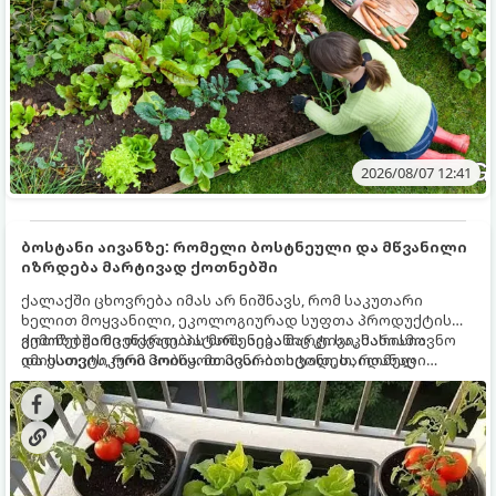
2026/08/07 12:41
ბოსტანი აივანზე: რომელი ბოსტნეული და მწვანილი
იზრდება მარტივად ქოთნებში
ქალაქში ცხოვრება იმას არ ნიშნავს, რომ საკუთარი
ხელით მოყვანილი, ეკოლოგიურად სუფთა პროდუქტის
გემოზე უარი თქვათ. პატარა აივანიც კი საკმარისია
ქოთნებში მცენარეების მოშენება მარტივი, სასიამოვნო
იმისათვის, რომ მოიწყოთ მინი-ბოსტანი, საიდანაც
და ესთეტიკური ჰობია. მთავარია იცოდეთ, რომელი
ყოველდღიურად ახალ, არომატულ მწვანილსა და
კულტურები ეგუებიან ქოთნის პირობებს ყველაზე კარგად
ბოსტნეულს მოკრეფთ.
და როგორ მოუაროთ მათ სწორად.