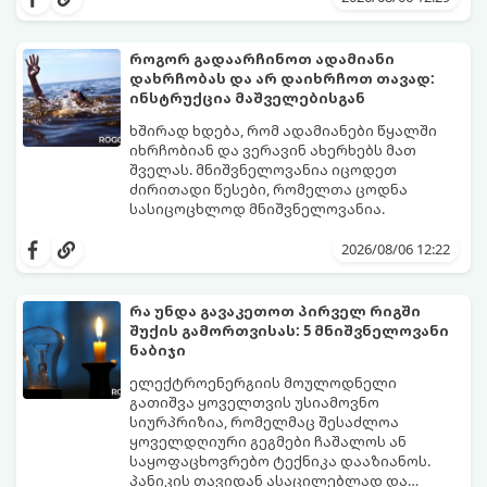
ბევრს ერიდება მათი გამოყენება
საყოფაცხოვრებო ხრიკი. სპეციალური
სამზარეულოში, განსაკუთრებით მაშინ, თუ
ხელნაკეთი ხაფანგის საშუალებით,
სახლში პატარა ბავშვები ან შინაური
ჭიანჭველების მთელ კოლონიას სულ
როგორ გადაარჩინოთ ადამიანი
ცხოველები არიან.
რამდენიმე დღეში დაამარცხებთ.
დახრჩობას და არ დაიხრჩოთ თავად:
გთავაზობთ ეფექტური ხაფანგის
ინსტრუქცია მაშველებისგან
მომზადების რეცეპტს:
ხშირად ხდება, რომ ადამიანები წყალში
იხრჩობიან და ვერავინ ახერხებს მათ
შველას. მნიშვნელოვანია იცოდეთ
ძირითადი წესები, რომელთა ცოდნა
სასიცოცხლოდ მნიშვნელოვანია.
2026/08/06 12:22
რა უნდა გავაკეთოთ პირველ რიგში
შუქის გამორთვისას: 5 მნიშვნელოვანი
ნაბიჯი
ელექტროენერგიის მოულოდნელი
გათიშვა ყოველთვის უსიამოვნო
სიურპრიზია, რომელმაც შესაძლოა
ყოველდღიური გეგმები ჩაშალოს ან
საყოფაცხოვრებო ტექნიკა დააზიანოს.
პანიკის თავიდან ასაცილებლად და