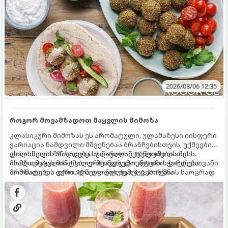
2026/08/06 12:35
როგორ მოვამზადოთ მაყვლის მიმოზა
კლასიკური მიმოზას ეს არომატული, ულამაზესი იისფერი
ვარიაცია ნამდვილი მშვენებაა ბრანჩებისთვის, უქმეების
დილისთვის ან სადღესასწაულო წვეულებებისთვის.
ეს სასმელი მზადდება სულ რაღაც 10 წუთში და მის
ახალი მაყვლის ტკბილ-მჟავე გემო, ლაიმის ციტრუსოვანი
მომზადებას მინიმალური ინგრედიენტები სჭირდება.
არომატი და ცქრიალა ღვინის ბუშტუკები ქმნის საოცრად
მომზადების დრო: 10 წუთი ულუფა: 4–6 პორცია
დახვეწილ და მაგრილებელ კოქტეილს.