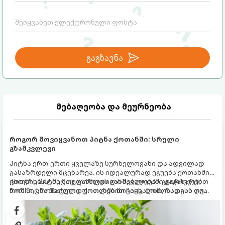
გაგზავნა
მებაღეობა და მეურნეობა
როგორ მოვიყვანოთ პიტნა ქოთანში: სრული
გზამკვლევი
პიტნა ერთ-ერთი ყველაზე სურნელოვანი და ადვილად
გასაზრდელი მცენარეა. ის იდეალურად ეგუება ქოთანში
ცხოვრებას, მეტიც, გამოცდილი მებაღეები გვირჩევენ,
ქოთნის პიტნა მთელი წლის განმავლობაში გაგახარებთ
რომ პიტნა მხოლოდ ქოთანში მოვიყვანოთ, რადგან ღია
ნორჩი, არომატული ფოთლებით ჩაის, ლიმონათისა თუ
გრუნტში (ბაღში) დარგვისას ის ფესვებით ძალიან
კერძებისთვის.
სწრაფად ვრცელდება და სხვა მცენარეებს ავიწროებს.