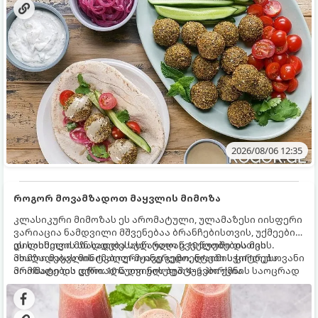
2026/08/06 12:35
როგორ მოვამზადოთ მაყვლის მიმოზა
კლასიკური მიმოზას ეს არომატული, ულამაზესი იისფერი
ვარიაცია ნამდვილი მშვენებაა ბრანჩებისთვის, უქმეების
დილისთვის ან სადღესასწაულო წვეულებებისთვის.
ეს სასმელი მზადდება სულ რაღაც 10 წუთში და მის
ახალი მაყვლის ტკბილ-მჟავე გემო, ლაიმის ციტრუსოვანი
მომზადებას მინიმალური ინგრედიენტები სჭირდება.
არომატი და ცქრიალა ღვინის ბუშტუკები ქმნის საოცრად
მომზადების დრო: 10 წუთი ულუფა: 4–6 პორცია
დახვეწილ და მაგრილებელ კოქტეილს.