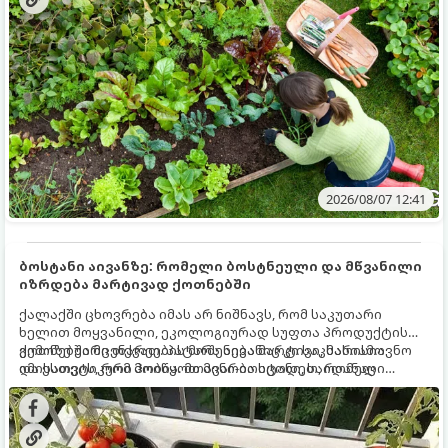
ზამთარს გაუძლონ, აგვისტოს ბოლომდე 5
მნიშვნელოვანი საქმის გაკეთება უნდა მოასწროთ:
2026/08/07 12:41
ბოსტანი აივანზე: რომელი ბოსტნეული და მწვანილი
იზრდება მარტივად ქოთნებში
ქალაქში ცხოვრება იმას არ ნიშნავს, რომ საკუთარი
ხელით მოყვანილი, ეკოლოგიურად სუფთა პროდუქტის
გემოზე უარი თქვათ. პატარა აივანიც კი საკმარისია
ქოთნებში მცენარეების მოშენება მარტივი, სასიამოვნო
იმისათვის, რომ მოიწყოთ მინი-ბოსტანი, საიდანაც
და ესთეტიკური ჰობია. მთავარია იცოდეთ, რომელი
ყოველდღიურად ახალ, არომატულ მწვანილსა და
კულტურები ეგუებიან ქოთნის პირობებს ყველაზე კარგად
ბოსტნეულს მოკრეფთ.
და როგორ მოუაროთ მათ სწორად.