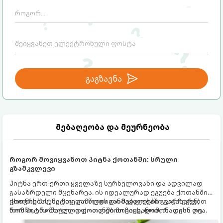
გაგზავნა
მებაღეობა და მეურნეობა
როგორ მოვიყვანოთ პიტნა ქოთანში: სრული
გზამკვლევი
პიტნა ერთ-ერთი ყველაზე სურნელოვანი და ადვილად
გასაზრდელი მცენარეა. ის იდეალურად ეგუება ქოთანში
ცხოვრებას, მეტიც, გამოცდილი მებაღეები გვირჩევენ,
ქოთნის პიტნა მთელი წლის განმავლობაში გაგახარებთ
რომ პიტნა მხოლოდ ქოთანში მოვიყვანოთ, რადგან ღია
ნორჩი, არომატული ფოთლებით ჩაის, ლიმონათისა თუ
გრუნტში (ბაღში) დარგვისას ის ფესვებით ძალიან
კერძებისთვის.