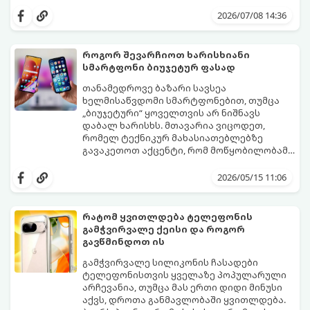
თავად აპარატის ბრალი არ არის, ხშირად
არსებობს რამდენიმე მარტივი რეჟიმი და
მიზეზი მისი არასწორი ექსპლუატაცია და
პარამეტრი, რომლებიც დაგეხმარებათ
2026/07/08 14:36
მართვის პულტის პარამეტრების
შეინარჩუნოთ სასურველი სიგრილე და
უცოდინარობაა.
ამავდროულად საგრძნობლად დაზოგოთ
ბიუჯეტი.
როგორ შევარჩიოთ ხარისხიანი
გთავაზობთ ეკონომიური მუშაობის
სმარტფონი ბიუჯეტურ ფასად
მთავარ ხრიკებს:
თანამედროვე ბაზარი სავსეა
ხელმისაწვდომი სმარტფონებით, თუმცა
„ბიუჯეტური“ ყოველთვის არ ნიშნავს
დაბალ ხარისხს. მთავარია ვიცოდეთ,
რომელ ტექნიკურ მახასიათებლებზე
გავაკეთოთ აქცენტი, რომ მოწყობილობამ
რამდენიმე წელი გამართულად იმუშაოს.
მიჰყევით ამ გზამკვლევს ოპტიმალური
არჩევანის გასაკეთებლად:
2026/05/15 11:06
რატომ ყვითლდება ტელეფონის
გამჭვირვალე ქეისი და როგორ
გავწმინდოთ ის
გამჭვირვალე სილიკონის ჩასადები
ტელეფონისთვის ყველაზე პოპულარული
არჩევანია, თუმცა მას ერთი დიდი მინუსი
აქვს, დროთა განმავლობაში ყვითლდება.