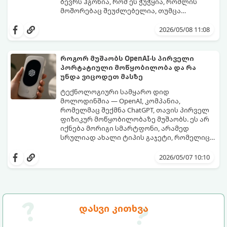
ბევრს ჰგონია, რომ ეს ჭუჭყია, რომლის
მოშორებაც შეუძლებელია, თუმცა
არსებობს მეთოდები, რომლებიც მას
პირვანდელ სახეს დაუბრუნებს.
2026/05/08 11:08
როგორ მუშაობს OpenAI-ს პირველი
პორტატიული მოწყობილობა და რა
უნდა ვიცოდეთ მასზე
ტექნოლოგიური სამყარო დიდ
მოლოდინშია — OpenAI, კომპანია,
რომელმაც შექმნა ChatGPT, თავის პირველ
ფიზიკურ მოწყობილობაზე მუშაობს. ეს არ
იქნება მორიგი სმარტფონი, არამედ
სრულიად ახალი ტიპის გაჯეტი, რომელიც
ხელოვნურ ინტელექტთან ჩვენს
მიჰყევით ამ გზამკვლევს, რათა გაიგოთ, რა
ურთიერთობას შეცვლის.
დეტალებია ცნობილი ამ მოწყობილობის
2026/05/07 10:10
შესახებ:
დასვი კითხვა