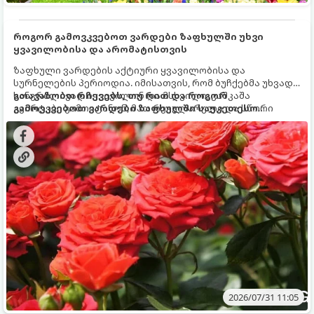
როგორ გამოვკვებოთ ვარდები ზაფხულში უხვი
ყვავილობისა და არომატისთვის
ზაფხული ვარდების აქტიური ყვავილობისა და
სურნელების პერიოდია. იმისათვის, რომ ბუჩქებმა უხვად,
ხანგრძლივად იყვავილონ და მსხვილი, კაშკაშა
გთავაზობთ რჩევებს, თუ რით და როგორ
კვირტები გამოიტანონ, მათ რეგულარული და სწორი
გამოვკვებოთ ვარდები ზაფხულში საუკეთესო
გამოკვება სჭირდებათ. ზაფხულის პერიოდში მცენარის
შედეგის მისაღწევად:
მოთხოვნილებები იცვლება, ამიტომ მნიშვნელოვანია
ვიცოდეთ, რომელი სასუქები გამოიყენება ამ დროს.
2026/07/31 11:05