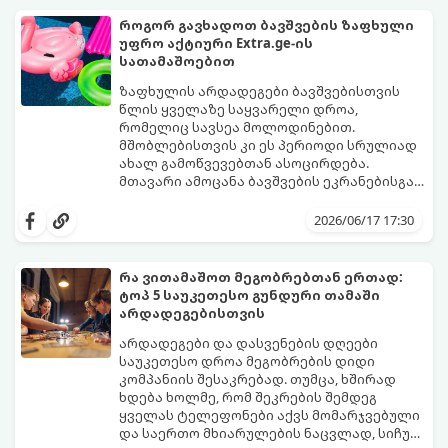
გზავნილი ან რჩევა აქვს სამყაროს
წაიკითხეთ თქვენი პასუხი.
თქვენთვის ცხოვრების ამ ეტაპზე.
როგორ გავხადოთ ბავშვების ზაფხული
უფრო აქტიური Extra.ge-ის
სათამაშოებით
ზაფხულის არდადეგები ბავშვებისთვის
წლის ყველაზე საყვარელი დროა,
რომელიც სავსეა მოლოდინებით.
მშობლებისთვის კი ეს პერიოდი სრულიად
ახალ გამოწვევებთან ასოცირდება.
მთავარი ამოცანა ბავშვების ეკრანებისგან
მოწყვეტა და მათი ენერგიის სწორად
extra.ge
- ყველაზე დიდი ციფრული
მიმართვაა. მნიშვნელოვანია მათთვის
მარკეტფლეისი საქართველოში,
2026/06/17 17:30
ისეთი გარემოს შექმნა, სადაც დროს
გთავაზობთ პლატფორმას, რომელიც ამ
ხალისიანად და აქტიურად გაატარებენ.
პრობლემის მარტივად გადაჭრაში
ჯანსაღი რუტინა დასვენების დღეებშიც
დაგეხმარებათ. აქ ყველა ასაკისა და
რა ვითამაშოთ მეგობრებთან ერთად:
აუცილებელია.
ინტერესის მქონე ბავშვისთვის მოიძებნება
ტოპ 5 საუკეთესო გუნდური თამაში
იდეალური გასართობი საშუალება.
არდადეგებისთვის
არდადეგები და დასვენების დღეები
საუკეთესო დროა მეგობრების დიდი
კომპანიის შესაკრებად. თუმცა, ხშირად
ხდება ხოლმე, რომ შეკრების შემდეგ
ყველას ტელეფონები აქვს მომარჯვებული
და საერთო მხიარულების ნაცვლად, სიჩუმე