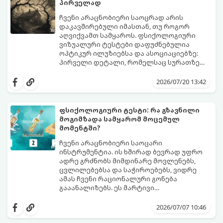
პირველად
ჩვენი არაცნობიერი საოცრად არის
დაკავშირებული იმასთან, თუ როგორ
აღვიქვამთ სამყაროს. ფსიქოლოგიური
ვიზუალური ტესტები დაფუძნებულია
ოპტიკურ ილუზიებსა და ასოციაციებზე:
პირველი დეტალი, რომელსაც სურათზე
ამჩნევთ, პირდაპირ მიანიშნებს თქვენი
დახედეთ სურათს რამდენიმე წამით. რა
პიროვნების ფარულ მხარეებზე,
დაინახეთ პირველად?
2026/07/20 13:42
აზროვნების ტიპსა და გადაწყვეტილების
მიღების სტილზე.
ფსიქოლოგიური ტესტი: რა გზავნილი
მოგიმზადა სამყარომ მოცემულ
მომენტში?
ჩვენი არაცნობიერი საოცარი
ინსტრუმენტია. ის ხშირად ბევრად უფრო
ადრე გრძნობს მიმდინარე მოვლენებს,
ცვლილებებსა და საჭიროებებს, ვიდრე
ამას ჩვენი რაციონალური გონება
გააანალიზებს. ეს მარტივი
ფსიქოლოგიური ტესტი, რომელიც
დახუჭეთ თვალები, ღრმად ჩაისუნთქეთ,
ასოციაციურ აღქმაზეა დაფუძნებული,
აირჩიეთ სამი წერილიდან ის ერთი,
2026/07/07 10:46
დაგეხმარებათ გაიგოთ, თუ რა მთავარი
რომელიც ყველაზე მეტად გიზიდავთ და