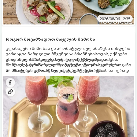
2026/08/06 12:35
როგორ მოვამზადოთ მაყვლის მიმოზა
კლასიკური მიმოზას ეს არომატული, ულამაზესი იისფერი
ვარიაცია ნამდვილი მშვენებაა ბრანჩებისთვის, უქმეების
დილისთვის ან სადღესასწაულო წვეულებებისთვის.
ეს სასმელი მზადდება სულ რაღაც 10 წუთში და მის
ახალი მაყვლის ტკბილ-მჟავე გემო, ლაიმის ციტრუსოვანი
მომზადებას მინიმალური ინგრედიენტები სჭირდება.
არომატი და ცქრიალა ღვინის ბუშტუკები ქმნის საოცრად
მომზადების დრო: 10 წუთი ულუფა: 4–6 პორცია
დახვეწილ და მაგრილებელ კოქტეილს.