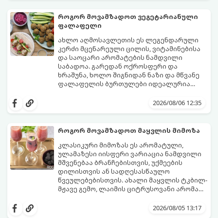
როგორ მოვამზადოთ ვეგეტარიანული
ფალაფელი
ახლო აღმოსავლეთის ეს ლეგენდარული
კერძი მცენარეული ცილის, ვიტამინებისა
და საოცარი არომატების ნამდვილი
საბადოა. გარედან ოქროსფერი და
ხრაშუნა, ხოლო შიგნიდან ნაზი და მწვანე
ფალაფელის ბურთულები იდეალურია
პიტაში (არაბულ პურში) ჩასადებად,
ამ რეცეპტის მთავარი საიდუმლო იმაში
სალათებთან ერთად ან ტახინის (სესამის)
მდგომარეობს, რომ გამოიყენება
2026/08/06 12:35
სოუსთან მირთმევისთვის.
გამომშრალი და ჩამბალი მუხუდო და არა
დაკონსერვებული, რათა ბურთულებმა
შეწვისას ფორმა იდეალურად შეინარჩუნოს
როგორ მოვამზადოთ მაყვლის მიმოზა
და არ დაიშალოს.
მომზადების დრო: 20 წუთი (დამატებით
კლასიკური მიმოზას ეს არომატული,
მუხუდოს ჩალბობის დრო: 12-24 საათი)
ულამაზესი იისფერი ვარიაცია ნამდვილი
შეწვის დრო: 10–15 წუთი ულუფა: 20–24 ცალი
მშვენებაა ბრანჩებისთვის, უქმეების
ბურთულა (4–6 პორცია)
დილისთვის ან სადღესასწაულო
წვეულებებისთვის. ახალი მაყვლის ტკბილ-
მჟავე გემო, ლაიმის ციტრუსოვანი არომატი
და ცქრიალა ღვინის ბუშტუკები ქმნის
ეს სასმელი მზადდება სულ რაღაც 10 წუთში
საოცრად დახვეწილ და მაგრილებელ
და მის მომზადებას მინიმალური
2026/08/05 13:17
კოქტეილს.
ინგრედიენტები სჭირდება.