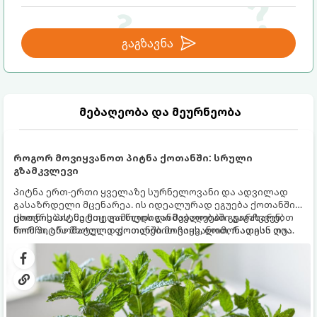
გაგზავნა
მებაღეობა და მეურნეობა
როგორ მოვიყვანოთ პიტნა ქოთანში: სრული
გზამკვლევი
პიტნა ერთ-ერთი ყველაზე სურნელოვანი და ადვილად
გასაზრდელი მცენარეა. ის იდეალურად ეგუება ქოთანში
ცხოვრებას, მეტიც, გამოცდილი მებაღეები გვირჩევენ,
ქოთნის პიტნა მთელი წლის განმავლობაში გაგახარებთ
რომ პიტნა მხოლოდ ქოთანში მოვიყვანოთ, რადგან ღია
ნორჩი, არომატული ფოთლებით ჩაის, ლიმონათისა თუ
გრუნტში (ბაღში) დარგვისას ის ფესვებით ძალიან
კერძებისთვის.
სწრაფად ვრცელდება და სხვა მცენარეებს ავიწროებს.