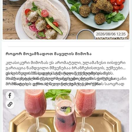
2026/08/06 12:35
როგორ მოვამზადოთ მაყვლის მიმოზა
კლასიკური მიმოზას ეს არომატული, ულამაზესი იისფერი
ვარიაცია ნამდვილი მშვენებაა ბრანჩებისთვის, უქმეების
დილისთვის ან სადღესასწაულო წვეულებებისთვის.
ეს სასმელი მზადდება სულ რაღაც 10 წუთში და მის
ახალი მაყვლის ტკბილ-მჟავე გემო, ლაიმის ციტრუსოვანი
მომზადებას მინიმალური ინგრედიენტები სჭირდება.
არომატი და ცქრიალა ღვინის ბუშტუკები ქმნის საოცრად
მომზადების დრო: 10 წუთი ულუფა: 4–6 პორცია
დახვეწილ და მაგრილებელ კოქტეილს.