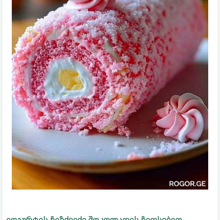
იოგურტის ჩიზქეიქი შოკოლადის ჩიფსებით