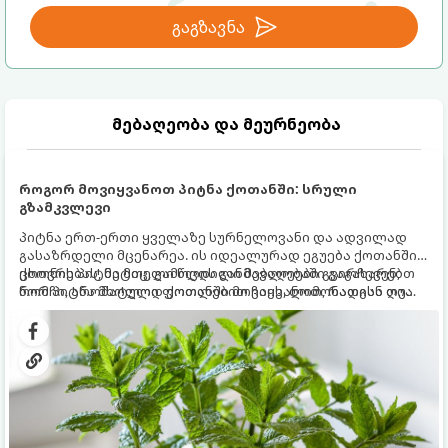
გაგზავნა
მებაღეობა და მეურნეობა
როგორ მოვიყვანოთ პიტნა ქოთანში: სრული
გზამკვლევი
პიტნა ერთ-ერთი ყველაზე სურნელოვანი და ადვილად
გასაზრდელი მცენარეა. ის იდეალურად ეგუება ქოთანში
ცხოვრებას, მეტიც, გამოცდილი მებაღეები გვირჩევენ,
ქოთნის პიტნა მთელი წლის განმავლობაში გაგახარებთ
რომ პიტნა მხოლოდ ქოთანში მოვიყვანოთ, რადგან ღია
ნორჩი, არომატული ფოთლებით ჩაის, ლიმონათისა თუ
გრუნტში (ბაღში) დარგვისას ის ფესვებით ძალიან
კერძებისთვის.
სწრაფად ვრცელდება და სხვა მცენარეებს ავიწროებს.