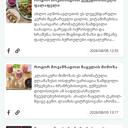
როგორ მოვამზადოთ ვეგეტარიანული
ფალაფელი
ახლო აღმოსავლეთის ეს ლეგენდარული
კერძი მცენარეული ცილის, ვიტამინებისა
და საოცარი არომატების ნამდვილი
საბადოა. გარედან ოქროსფერი და
ხრაშუნა, ხოლო შიგნიდან ნაზი და მწვანე
ფალაფელის ბურთულები იდეალურია
პიტაში (არაბულ პურში) ჩასადებად,
ამ რეცეპტის მთავარი საიდუმლო იმაში
სალათებთან ერთად ან ტახინის (სესამის)
მდგომარეობს, რომ გამოიყენება
2026/08/06 12:35
სოუსთან მირთმევისთვის.
გამომშრალი და ჩამბალი მუხუდო და არა
დაკონსერვებული, რათა ბურთულებმა
შეწვისას ფორმა იდეალურად შეინარჩუნოს
როგორ მოვამზადოთ მაყვლის მიმოზა
და არ დაიშალოს.
მომზადების დრო: 20 წუთი (დამატებით
კლასიკური მიმოზას ეს არომატული,
მუხუდოს ჩალბობის დრო: 12-24 საათი)
ულამაზესი იისფერი ვარიაცია ნამდვილი
შეწვის დრო: 10–15 წუთი ულუფა: 20–24 ცალი
მშვენებაა ბრანჩებისთვის, უქმეების
ბურთულა (4–6 პორცია)
დილისთვის ან სადღესასწაულო
წვეულებებისთვის. ახალი მაყვლის ტკბილ-
მჟავე გემო, ლაიმის ციტრუსოვანი არომატი
და ცქრიალა ღვინის ბუშტუკები ქმნის
ეს სასმელი მზადდება სულ რაღაც 10 წუთში
საოცრად დახვეწილ და მაგრილებელ
და მის მომზადებას მინიმალური
2026/08/05 13:17
კოქტეილს.
ინგრედიენტები სჭირდება.
მომზადების დრო: 10 წუთი ულუფა: 4–6
პორცია