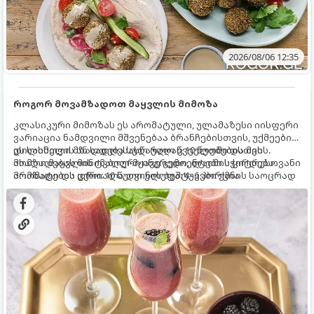
2026/08/06 12:35
როგორ მოვამზადოთ მაყვლის მიმოზა
კლასიკური მიმოზას ეს არომატული, ულამაზესი იისფერი
ვარიაცია ნამდვილი მშვენებაა ბრანჩებისთვის, უქმეების
დილისთვის ან სადღესასწაულო წვეულებებისთვის.
ეს სასმელი მზადდება სულ რაღაც 10 წუთში და მის
ახალი მაყვლის ტკბილ-მჟავე გემო, ლაიმის ციტრუსოვანი
მომზადებას მინიმალური ინგრედიენტები სჭირდება.
არომატი და ცქრიალა ღვინის ბუშტუკები ქმნის საოცრად
მომზადების დრო: 10 წუთი ულუფა: 4–6 პორცია
დახვეწილ და მაგრილებელ კოქტეილს.