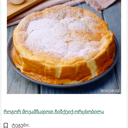
როგორ მოვამზადოთ ჩიზქეიქ-ორცხობილა
ტეგები: