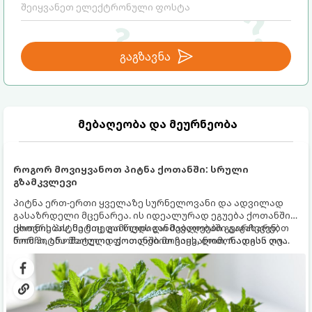
გაგზავნა
მებაღეობა და მეურნეობა
როგორ მოვიყვანოთ პიტნა ქოთანში: სრული
გზამკვლევი
პიტნა ერთ-ერთი ყველაზე სურნელოვანი და ადვილად
გასაზრდელი მცენარეა. ის იდეალურად ეგუება ქოთანში
ცხოვრებას, მეტიც, გამოცდილი მებაღეები გვირჩევენ,
ქოთნის პიტნა მთელი წლის განმავლობაში გაგახარებთ
რომ პიტნა მხოლოდ ქოთანში მოვიყვანოთ, რადგან ღია
ნორჩი, არომატული ფოთლებით ჩაის, ლიმონათისა თუ
გრუნტში (ბაღში) დარგვისას ის ფესვებით ძალიან
კერძებისთვის.
სწრაფად ვრცელდება და სხვა მცენარეებს ავიწროებს.