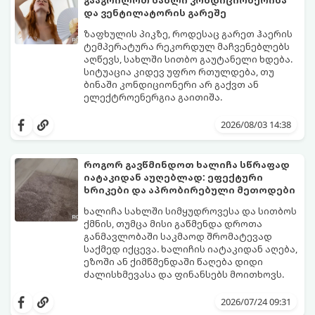
და ვენტილატორის გარეშე
ზაფხულის პიკზე, როდესაც გარეთ ჰაერის
ტემპერატურა რეკორდულ მაჩვენებლებს
აღწევს, სახლში სითბო გაუტანელი ხდება.
სიტუაცია კიდევ უფრო რთულდება, თუ
ბინაში კონდიციონერი არ გაქვთ ან
ელექტროენერგია გაითიშა.
საბედნიეროდ, არსებობს ფიზიკის მარტივი
კანონები და გამოცდილი ყოფითი ხრიკები,
2026/08/03 14:38
რომლებიც დაგეხმარებათ, საგრძნობლად
დაწიოთ ტემპერატურა სახლში და შექმნათ
სასიამოვნო სიგრილე სპეციალური
როგორ გავწმინდოთ ხალიჩა სწრაფად
ტექნიკის გარეშეც.
იატაკიდან აუღებლად: ეფექტური
გთავაზობთ 10 საუკეთესო და
ხრიკები და აპრობირებული მეთოდები
ხელმისაწვდომ მეთოდს:
ხალიჩა სახლში სიმყუდროვესა და სითბოს
ქმნის, თუმცა მისი გაწმენდა დროთა
განმავლობაში საკმაოდ შრომატევად
საქმედ იქცევა. ხალიჩის იატაკიდან აღება,
ეზოში ან ქიმწმენდაში წაღება დიდი
ძალისხმევასა და ფინანსებს მოითხოვს.
სინამდვილეში, არსებობს რამდენიმე
ეფექტური, ბიუჯეტური და აპრობირებული
2026/07/24 09:31
მეთოდი, რომელთა დახმარებითაც