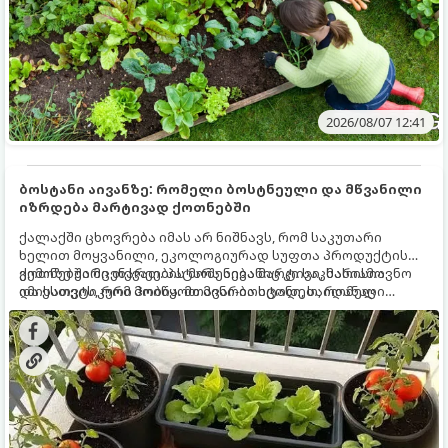
2026/08/07 12:41
ბოსტანი აივანზე: რომელი ბოსტნეული და მწვანილი
იზრდება მარტივად ქოთნებში
ქალაქში ცხოვრება იმას არ ნიშნავს, რომ საკუთარი
ხელით მოყვანილი, ეკოლოგიურად სუფთა პროდუქტის
გემოზე უარი თქვათ. პატარა აივანიც კი საკმარისია
ქოთნებში მცენარეების მოშენება მარტივი, სასიამოვნო
იმისათვის, რომ მოიწყოთ მინი-ბოსტანი, საიდანაც
და ესთეტიკური ჰობია. მთავარია იცოდეთ, რომელი
ყოველდღიურად ახალ, არომატულ მწვანილსა და
კულტურები ეგუებიან ქოთნის პირობებს ყველაზე კარგად
ბოსტნეულს მოკრეფთ.
და როგორ მოუაროთ მათ სწორად.