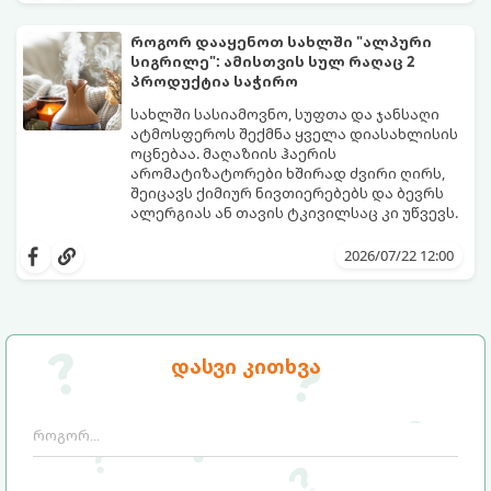
შეძლებთ ხალიჩის ადგილზევე გაწმენდას,
ლაქების ამოყვანასა და პირვანდელი
როგორ დააყენოთ სახლში "ალპური
სიახლის დაბრუნებას.
სიგრილე": ამისთვის სულ რაღაც 2
პროდუქტია საჭირო
სახლში სასიამოვნო, სუფთა და ჯანსაღი
ატმოსფეროს შექმნა ყველა დიასახლისის
ოცნებაა. მაღაზიის ჰაერის
არომატიზატორები ხშირად ძვირი ღირს,
შეიცავს ქიმიურ ნივთიერებებს და ბევრს
ალერგიას ან თავის ტკივილსაც კი უწვევს.
სინამდვილეში, ნამდვილი „ალპური
სიგრილისა“ და სიახლის ეფექტის მიღწევა
2026/07/22 12:00
სრულიად ბუნებრივი, უსაფრთხო და
ბიუჯეტური გზით არის შესაძლებელი.
ამისათვის სულ რაღაც 2 უბრალო
ინგრედიენტი დაგჭირდებათ, რომლებიც
სავარაუდოდ უკვე გაქვთ სამზარეულოში!
დასვი კითხვა