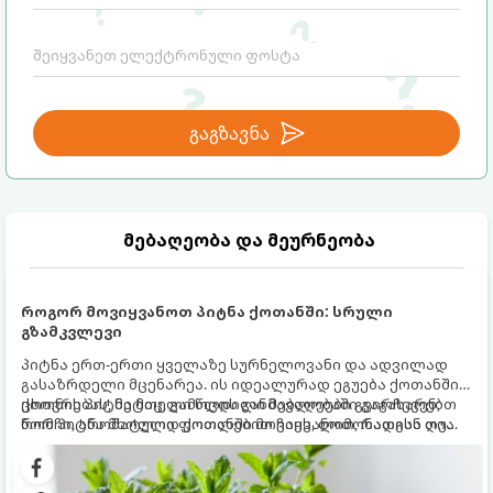
მექანიზმების მუშაობა, რომელთაც
რეალური, მაგრამ ჯერ კიდევ უხილავი
საფრთხისგან შორს მივყავართ.
გაგზავნა
მებაღეობა და მეურნეობა
როგორ მოვიყვანოთ პიტნა ქოთანში: სრული
გზამკვლევი
პიტნა ერთ-ერთი ყველაზე სურნელოვანი და ადვილად
გასაზრდელი მცენარეა. ის იდეალურად ეგუება ქოთანში
ცხოვრებას, მეტიც, გამოცდილი მებაღეები გვირჩევენ,
ქოთნის პიტნა მთელი წლის განმავლობაში გაგახარებთ
რომ პიტნა მხოლოდ ქოთანში მოვიყვანოთ, რადგან ღია
ნორჩი, არომატული ფოთლებით ჩაის, ლიმონათისა თუ
გრუნტში (ბაღში) დარგვისას ის ფესვებით ძალიან
კერძებისთვის.
სწრაფად ვრცელდება და სხვა მცენარეებს ავიწროებს.