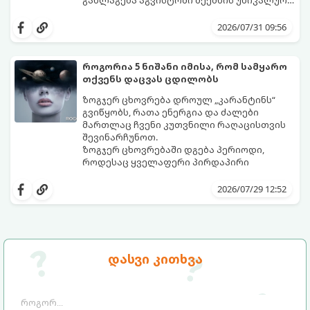
ენერგეტიკულ ნაკადებს, რომლებიც
გაიგეთ, მოხვდით თუ არა იმ იღბლიანთა
ზოდიაქოს 4 ნიშანს ფინანსური წარმატების
შორის, ვისაც აგვისტოში ფინანსური
2026/07/31 09:56
მიღწევასა და შემოსავლების
იღბალი გაუღიმებს:
საგრძნობლად გაზრდაში დაეხმარება.
როგორია 5 ნიშანი იმისა, რომ სამყარო
თქვენს დაცვას ცდილობს
ზოგჯერ ცხოვრება დროულ „კარანტინს“
გვიწყობს, რათა ენერგია და ძალები
მართლაც ჩვენი კუთვნილი რაღაცისთვის
შევინარჩუნოთ.
ზოგჯერ ცხოვრებაში დგება პერიოდი,
როდესაც ყველაფერი პირდაპირი
მნიშვნელობით ხელიდან გვეცლება:
იშლება მნიშვნელოვანი გარიგებები,
2026/07/29 12:52
უქმდება დიდხანს ნანატრი მოგზაურობები,
ხოლო ადამიანები, რომლებსაც
ახლობლებად ვთვლიდით, უეცრად მიდიან.
აი, 5 აშკარა ნიშანი იმისა, რომ
ასეთ მომენტებში ადვილია
მომხდარი მარცხი სასჯელი კი არა,
სასოწარკვეთილებაში ჩავარდნა. თუმცა
თქვენი დაცვისკენ მიმართული
დასვი კითხვა
ეზოთერიკასა და ფსიქოლოგიაში ეს
სამყაროს მცდელობაა:
ფენომენი ხშირად სხვანაირად
განიხილება: როგორც სამყაროს (ან ჩვენი
არაცნობიერის) ფარული დამცავი