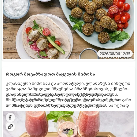
2026/08/06 12:35
როგორ მოვამზადოთ მაყვლის მიმოზა
კლასიკური მიმოზას ეს არომატული, ულამაზესი იისფერი
ვარიაცია ნამდვილი მშვენებაა ბრანჩებისთვის, უქმეების
დილისთვის ან სადღესასწაულო წვეულებებისთვის.
ეს სასმელი მზადდება სულ რაღაც 10 წუთში და მის
ახალი მაყვლის ტკბილ-მჟავე გემო, ლაიმის ციტრუსოვანი
მომზადებას მინიმალური ინგრედიენტები სჭირდება.
არომატი და ცქრიალა ღვინის ბუშტუკები ქმნის საოცრად
მომზადების დრო: 10 წუთი ულუფა: 4–6 პორცია
დახვეწილ და მაგრილებელ კოქტეილს.