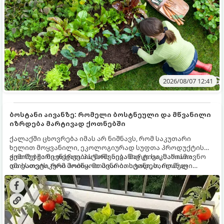
2026/08/07 12:41
ბოსტანი აივანზე: რომელი ბოსტნეული და მწვანილი
იზრდება მარტივად ქოთნებში
ქალაქში ცხოვრება იმას არ ნიშნავს, რომ საკუთარი
ხელით მოყვანილი, ეკოლოგიურად სუფთა პროდუქტის
გემოზე უარი თქვათ. პატარა აივანიც კი საკმარისია
ქოთნებში მცენარეების მოშენება მარტივი, სასიამოვნო
იმისათვის, რომ მოიწყოთ მინი-ბოსტანი, საიდანაც
და ესთეტიკური ჰობია. მთავარია იცოდეთ, რომელი
ყოველდღიურად ახალ, არომატულ მწვანილსა და
კულტურები ეგუებიან ქოთნის პირობებს ყველაზე კარგად
ბოსტნეულს მოკრეფთ.
და როგორ მოუაროთ მათ სწორად.