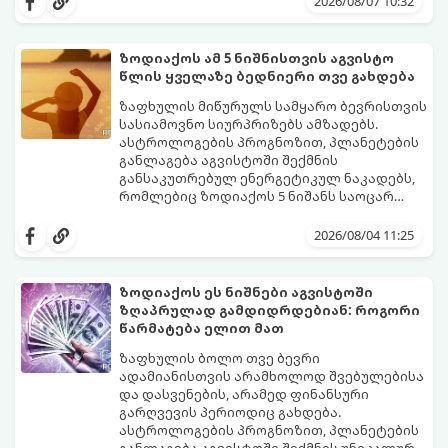
2026/08/07 10:32
სვლას განაგრძობდა. ბევრი მიეჩვია
სტაბილურობისთვის ბრძოლას,
სურვილების გადადებასა და ხარჯების
ზოდიაქოს ამ 5 ნიშნისთვის აგვისტო
მკაცრ კონტროლს. თუმცა, ახლა სიტუაცია
პრობლემები, რომლებიც უსასრულო
წლის ყველაზე ბედნიერი თვე გახდება
თანდათან შეიცვლება.
გეგონათ, უკან დაიხევს, ამასთან ერთად კი
გაჩნდება მეტი ნდობა მომავლის მიმართ.
ზაფხულის მიწურულს სამყარო ბევრისთვის
რთული პერიოდის შემდეგ ეს ნიშნები
სასიამოვნო სიურპრიზებს ამზადებს.
შეძლებენ ამოისუნთქონ და დაინახონ
ასტროლოგების პროგნოზით, პლანეტების
ახალი შესაძლებლობები.
განლაგება აგვისტოში შექმნის
განსაკუთრებულ ენერგეტიკულ ნაკადებს,
რომლებიც ზოდიაქოს 5 ნიშანს საოცარ
იღბალს, ჰარმონიასა და წარმატებას
მათთვის აგვისტო გარდამტეხი და წლის
მოუტანს.
ყველაზე ბედნიერი თვე აღმოჩნდება.
2026/08/04 11:25
გაიგეთ, მოხვდით თუ არა ამ იღბლიანთა
შორის:
ზოდიაქოს ეს ნიშნები აგვისტოში
ზღაპრულად გამდიდრდებიან: როგორი
წარმატება ელით მათ
ზაფხულის ბოლო თვე ბევრი
ადამიანისთვის არამხოლოდ შვებულებისა
და დასვენების, არამედ ფინანსური
გარღვევის პერიოდიც გახდება.
ასტროლოგების პროგნოზით, პლანეტების
განლაგება აგვისტოში შექმნის უნიკალურ