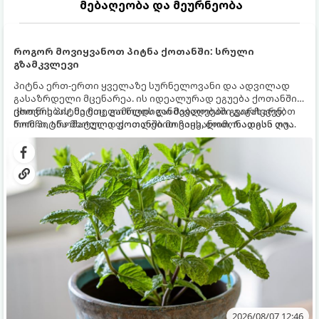
მებაღეობა და მეურნეობა
როგორ მოვიყვანოთ პიტნა ქოთანში: სრული
გზამკვლევი
პიტნა ერთ-ერთი ყველაზე სურნელოვანი და ადვილად
გასაზრდელი მცენარეა. ის იდეალურად ეგუება ქოთანში
ცხოვრებას, მეტიც, გამოცდილი მებაღეები გვირჩევენ,
ქოთნის პიტნა მთელი წლის განმავლობაში გაგახარებთ
რომ პიტნა მხოლოდ ქოთანში მოვიყვანოთ, რადგან ღია
ნორჩი, არომატული ფოთლებით ჩაის, ლიმონათისა თუ
გრუნტში (ბაღში) დარგვისას ის ფესვებით ძალიან
კერძებისთვის.
სწრაფად ვრცელდება და სხვა მცენარეებს ავიწროებს.
2026/08/07 12:46