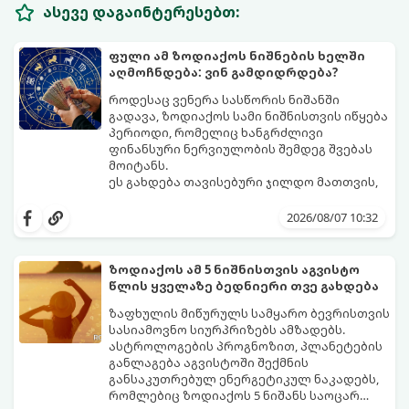
ასევე დაგაინტერესებთ:
ფული ამ ზოდიაქოს ნიშნების ხელში
აღმოჩნდება: ვინ გამდიდრდება?
როდესაც ვენერა სასწორის ნიშანში
გადავა, ზოდიაქოს სამი ნიშნისთვის იწყება
პერიოდი, რომელიც ხანგრძლივი
ფინანსური ნერვიულობის შემდეგ შვებას
მოიტანს.
ეს გახდება თავისებური ჯილდო მათთვის,
ვინც დიდხანს შრომობდა, მოთმინებას
იჩენდა და სირთულეების მიუხედავად წინ
2026/08/07 10:32
სვლას განაგრძობდა. ბევრი მიეჩვია
სტაბილურობისთვის ბრძოლას,
სურვილების გადადებასა და ხარჯების
ზოდიაქოს ამ 5 ნიშნისთვის აგვისტო
მკაცრ კონტროლს. თუმცა, ახლა სიტუაცია
პრობლემები, რომლებიც უსასრულო
წლის ყველაზე ბედნიერი თვე გახდება
თანდათან შეიცვლება.
გეგონათ, უკან დაიხევს, ამასთან ერთად კი
გაჩნდება მეტი ნდობა მომავლის მიმართ.
ზაფხულის მიწურულს სამყარო ბევრისთვის
რთული პერიოდის შემდეგ ეს ნიშნები
სასიამოვნო სიურპრიზებს ამზადებს.
შეძლებენ ამოისუნთქონ და დაინახონ
ასტროლოგების პროგნოზით, პლანეტების
ახალი შესაძლებლობები.
განლაგება აგვისტოში შექმნის
განსაკუთრებულ ენერგეტიკულ ნაკადებს,
რომლებიც ზოდიაქოს 5 ნიშანს საოცარ