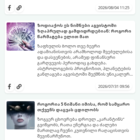
იღბალს, ჰარმონიასა და წარმატებას
მათთვის აგვისტო გარდამტეხი და წლის
მოუტანს.
ყველაზე ბედნიერი თვე აღმოჩნდება.
2026/08/04 11:25
გაიგეთ, მოხვდით თუ არა ამ იღბლიანთა
შორის:
ზოდიაქოს ეს ნიშნები აგვისტოში
ზღაპრულად გამდიდრდებიან: როგორი
წარმატება ელით მათ
ზაფხულის ბოლო თვე ბევრი
ადამიანისთვის არამხოლოდ შვებულებისა
და დასვენების, არამედ ფინანსური
გარღვევის პერიოდიც გახდება.
ასტროლოგების პროგნოზით, პლანეტების
განლაგება აგვისტოში შექმნის უნიკალურ
ენერგეტიკულ ნაკადებს, რომლებიც
გაიგეთ, მოხვდით თუ არა იმ იღბლიანთა
ზოდიაქოს 4 ნიშანს ფინანსური წარმატების
შორის, ვისაც აგვისტოში ფინანსური
2026/07/31 09:56
მიღწევასა და შემოსავლების
იღბალი გაუღიმებს:
საგრძნობლად გაზრდაში დაეხმარება.
როგორია 5 ნიშანი იმისა, რომ სამყარო
თქვენს დაცვას ცდილობს
ზოგჯერ ცხოვრება დროულ „კარანტინს“
გვიწყობს, რათა ენერგია და ძალები
მართლაც ჩვენი კუთვნილი რაღაცისთვის
შევინარჩუნოთ.