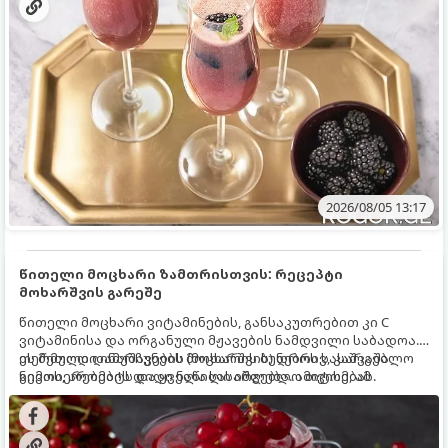
2026/08/05 13:17
წითელი მოცხარი ზამთრისთვის: რეცეპტი
მოხარშვის გარეშე
წითელი მოცხარი ვიტამინების, განსაკუთრებით კი C
ვიტამინისა და ორგანული მჟავების ნამდვილი საბადოა.
თერმული დამუშავების (მოხარშვის) დროს სასარგებლო
ეს მეთოდი ინარჩუნებს მოცხარის ბუნებრივ, კაშკაშა
ნივთიერებების დიდი ნაწილი იშლება. ამიტომ, ამ
გემოს, არომატს და ყველა სასარგებლო თვისებას.
კენკრის ზამთრისთვის შესანახად საუკეთესო გზა
„ცოცხალი ჯემის“ მომზადებაა - მოხარშვის გარეშე.