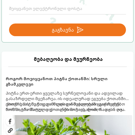
გაგზავნა
მებაღეობა და მეურნეობა
როგორ მოვიყვანოთ პიტნა ქოთანში: სრული
გზამკვლევი
პიტნა ერთ-ერთი ყველაზე სურნელოვანი და ადვილად
გასაზრდელი მცენარეა. ის იდეალურად ეგუება ქოთანში
ცხოვრებას, მეტიც, გამოცდილი მებაღეები გვირჩევენ,
ქოთნის პიტნა მთელი წლის განმავლობაში გაგახარებთ
რომ პიტნა მხოლოდ ქოთანში მოვიყვანოთ, რადგან ღია
ნორჩი, არომატული ფოთლებით ჩაის, ლიმონათისა თუ
გრუნტში (ბაღში) დარგვისას ის ფესვებით ძალიან
კერძებისთვის.
სწრაფად ვრცელდება და სხვა მცენარეებს ავიწროებს.