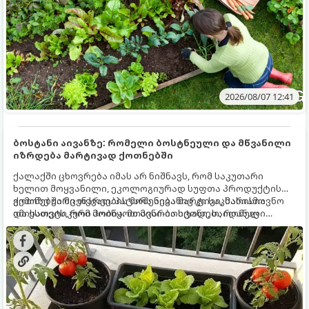
2026/08/07 12:41
ბოსტანი აივანზე: რომელი ბოსტნეული და მწვანილი
იზრდება მარტივად ქოთნებში
ქალაქში ცხოვრება იმას არ ნიშნავს, რომ საკუთარი
ხელით მოყვანილი, ეკოლოგიურად სუფთა პროდუქტის
გემოზე უარი თქვათ. პატარა აივანიც კი საკმარისია
ქოთნებში მცენარეების მოშენება მარტივი, სასიამოვნო
იმისათვის, რომ მოიწყოთ მინი-ბოსტანი, საიდანაც
და ესთეტიკური ჰობია. მთავარია იცოდეთ, რომელი
ყოველდღიურად ახალ, არომატულ მწვანილსა და
კულტურები ეგუებიან ქოთნის პირობებს ყველაზე კარგად
ბოსტნეულს მოკრეფთ.
და როგორ მოუაროთ მათ სწორად.