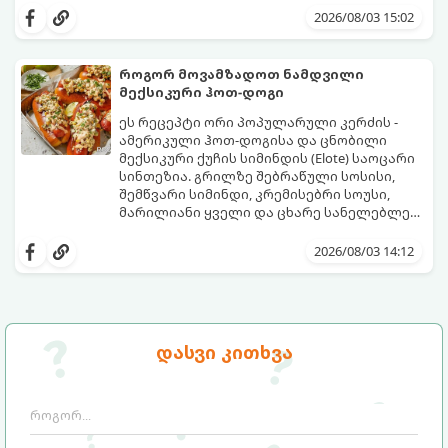
მომზადებაა - მოხარშვის გარეშე.
ბუნებრივ, კაშკაშა გემოს, არომატს და
2026/08/03 15:02
ყველა სასარგებლო თვისებას.
როგორ მოვამზადოთ ნამდვილი
მექსიკური ჰოთ-დოგი
ეს რეცეპტი ორი პოპულარული კერძის -
ამერიკული ჰოთ-დოგისა და ცნობილი
მექსიკური ქუჩის სიმინდის (Elote) საოცარი
სინთეზია. გრილზე შებრაწული სოსისი,
შემწვარი სიმინდი, კრემისებრი სოუსი,
მარილიანი ყველი და ცხარე სანელებლები
ქმნის ნამდვილი გემოების აფეთქებას.
ეს იდეალური კერძია ეზოს
წვეულებებისთვის, ბარბექიუსთვის ან
2026/08/03 14:12
უბრალოდ მეგობრებთან ერთად გემრიელი
ვახშმისთვის.
მომზადების დრო: 15 წუთი
ულუფა: 8 პორცია
დასვი კითხვა