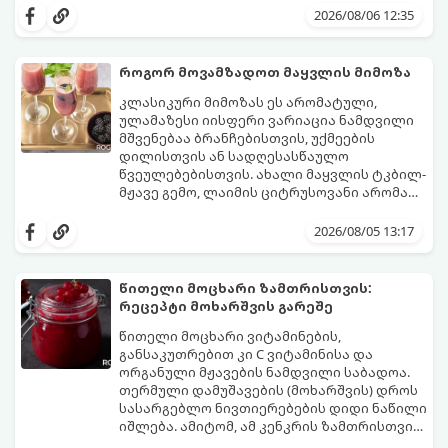
სალათებთან ერთად ან ტახინის (სესამის)
მდგომარეობს, რომ გამოიყენება
2026/08/06 12:35
სოუსთან მირთმევისთვის.
გამომშრალი და ჩამბალი მუხუდო და არა
დაკონსერვებული, რათა ბურთულებმა
შეწვისას ფორმა იდეალურად შეინარჩუნოს
როგორ მოვამზადოთ მაყვლის მიმოზა
და არ დაიშალოს.
მომზადების დრო: 20 წუთი (დამატებით
კლასიკური მიმოზას ეს არომატული,
მუხუდოს ჩალბობის დრო: 12-24 საათი)
ულამაზესი იისფერი ვარიაცია ნამდვილი
შეწვის დრო: 10–15 წუთი ულუფა: 20–24 ცალი
მშვენებაა ბრანჩებისთვის, უქმეების
ბურთულა (4–6 პორცია)
დილისთვის ან სადღესასწაულო
წვეულებებისთვის. ახალი მაყვლის ტკბილ-
მჟავე გემო, ლაიმის ციტრუსოვანი არომატი
და ცქრიალა ღვინის ბუშტუკები ქმნის
ეს სასმელი მზადდება სულ რაღაც 10 წუთში
საოცრად დახვეწილ და მაგრილებელ
და მის მომზადებას მინიმალური
2026/08/05 13:17
კოქტეილს.
ინგრედიენტები სჭირდება.
მომზადების დრო: 10 წუთი ულუფა: 4–6
პორცია
წითელი მოცხარი ზამთრისთვის:
რეცეპტი მოხარშვის გარეშე
წითელი მოცხარი ვიტამინების,
განსაკუთრებით კი C ვიტამინისა და
ორგანული მჟავების ნამდვილი საბადოა.
თერმული დამუშავების (მოხარშვის) დროს
სასარგებლო ნივთიერებების დიდი ნაწილი
იშლება. ამიტომ, ამ კენკრის ზამთრისთვის
შესანახად საუკეთესო გზა „ცოცხალი ჯემის“
ეს მეთოდი ინარჩუნებს მოცხარის