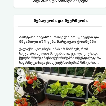
სილამაზე და პირადი ჰიგიენა
მებაღეობა და მეურნეობა
ბოსტანი აივანზე: რომელი ბოსტნეული და
მწვანილი იზრდება მარტივად ქოთნებში
ქალაქში ცხოვრება იმას არ ნიშნავს, რომ
საკუთარი ხელით მოყვანილი, ეკოლოგიურად
სუფთა პროდუქტის გემოზე უარი თქვათ. პატარა
ქოთნებში მცენარეების მოშენება მარტივი,
აივანიც კი საკმარისია იმისათვის, რომ
სასიამოვნო და ესთეტიკური ჰობია. მთავარია
მოიწყოთ მინი-ბოსტანი, საიდანაც
იცოდეთ, რომელი კულტურები ეგუებიან
ყოველდღიურად ახალ, არომატულ მწვანილსა
ქოთნის პირობებს ყველაზე კარგად და როგორ
და ბოსტნეულს მოკრეფთ.
მოუაროთ მათ სწორად.