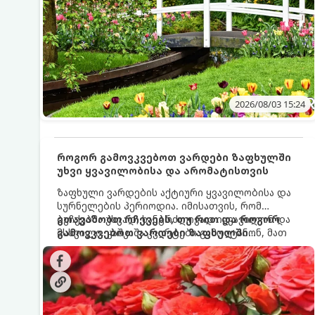
2026/08/03 15:24
როგორ გამოვკვებოთ ვარდები ზაფხულში
უხვი ყვავილობისა და არომატისთვის
ზაფხული ვარდების აქტიური ყვავილობისა და
სურნელების პერიოდია. იმისათვის, რომ
ბუჩქებმა უხვად, ხანგრძლივად იყვავილონ და
გთავაზობთ რჩევებს, თუ რით და როგორ
მსხვილი, კაშკაშა კვირტები გამოიტანონ, მათ
გამოვკვებოთ ვარდები ზაფხულში
რეგულარული და სწორი გამოკვება
საუკეთესო შედეგის მისაღწევად:
სჭირდებათ. ზაფხულის პერიოდში მცენარის
მოთხოვნილებები იცვლება, ამიტომ
მნიშვნელოვანია ვიცოდეთ, რომელი სასუქები
გამოიყენება ამ დროს.