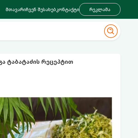
მთავარი
ჩვენ შესახებ
კონტაქტი
რეკლამა
ა ტაბატაძის რეცეპტით