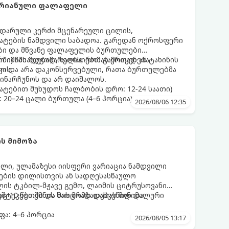
არიანული ფალაფელი
დარული კერძი მცენარეული ცილის,
მატების ნამდვილი საბადოა. გარედან ოქროსფერი
აზი და მწვანე ფალაფელის ბურთულები
რში) ჩასადებად, სალათებთან ერთად ან ტახინის
ო იმაში მდგომარეობს, რომ გამოიყენება
ვის.
დო და არა დაკონსერვებული, რათა ბურთულებმა
ინარჩუნოს და არ დაიშალოს.
ატებით მუხუდოს ჩალბობის დრო: 12-24 საათი)
: 20–24 ცალი ბურთულა (4–6 პორცია)
2026/08/06 12:35
ს მიმოზა
ული, ულამაზესი იისფერი ვარიაცია ნამდვილი
მეების დილისთვის ან სადღესასწაულო
ლის ტკბილ-მჟავე გემო, ლაიმის ციტრუსოვანი
უშტუკები ქმნის საოცრად დახვეწილ და
ც 10 წუთში და მის მომზადებას მინიმალური
ა: 4–6 პორცია
2026/08/05 13:17