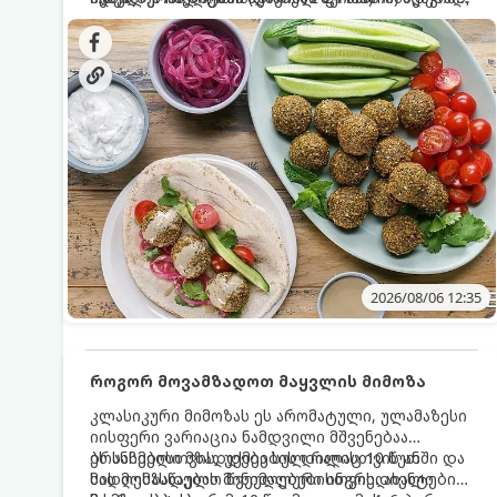
სალათებთან ერთად ან ტახინის (სესამის)
იდეალურად შეინარჩუნოს და არ დაიშალოს.
დრო: 10–15 წუთი ულუფა: 20–24 ცალი ბურთულა
სოუსთან მირთმევისთვის.
(4–6 პორცია)
2026/08/06 12:35
როგორ მოვამზადოთ მაყვლის მიმოზა
კლასიკური მიმოზას ეს არომატული, ულამაზესი
იისფერი ვარიაცია ნამდვილი მშვენებაა
ბრანჩებისთვის, უქმეების დილისთვის ან
ეს სასმელი მზადდება სულ რაღაც 10 წუთში და
სადღესასწაულო წვეულებებისთვის. ახალი
მის მომზადებას მინიმალური ინგრედიენტები