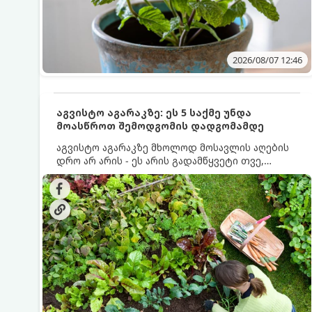
2026/08/07 12:46
აგვისტო აგარაკზე: ეს 5 საქმე უნდა
მოასწროთ შემოდგომის დადგომამდე
აგვისტო აგარაკზე მხოლოდ მოსავლის აღების
დრო არ არის - ეს არის გადამწყვეტი თვე,
როდესაც საფუძველი ეყრება მომავალი წლის
მოსავალს და ბაღი მზადდება შემოდგომა-
ზამთრის სეზონისთვის. იმისათვის, რომ
ნიადაგმა ენერგია აღიდგინოს, ხოლო
მცენარეებმა ზამთარს გაუძლონ, აგვისტოს
ბოლომდე 5 მნიშვნელოვანი საქმის გაკეთება
უნდა მოასწროთ: