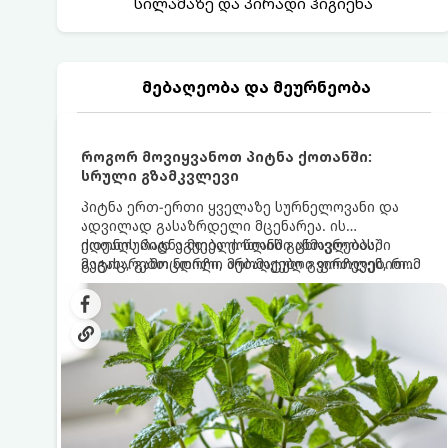
სილამაზე და პირადი ჰიგიენა
მებაღეობა და მეურნეობა
როგორ მოვიყვანოთ პიტნა ქოთანში:
სრული გზამკვლევი
პიტნა ერთ-ერთი ყველაზე სურნელოვანი და
ადვილად გასაზრდელი მცენარეა. ის
იდეალურად ეგუება ქოთანში ცხოვრებას,
ქოთნის პიტნა მთელი წლის განმავლობაში
მეტიც, გამოცდილი მებაღეები გვირჩევენ, რომ
გაგახარებთ ნორჩი, არომატული ფოთლებით
პიტნა მხოლოდ ქოთანში მოვიყვანოთ, რადგან
ჩაის, ლიმონათისა თუ კერძებისთვის.
ღია გრუნტში (ბაღში) დარგვისას ის ფესვებით
ძალიან სწრაფად ვრცელდება და სხვა
მცენარეებს ავიწროებს.