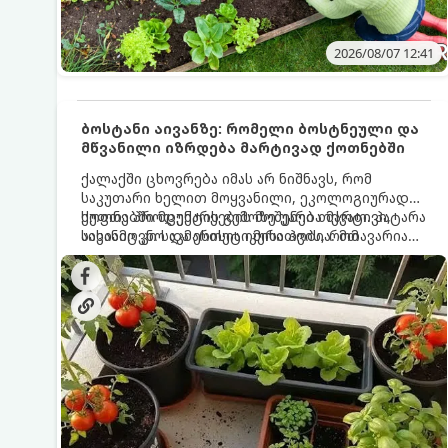
2026/08/07 12:41
ბოსტანი აივანზე: რომელი ბოსტნეული და
მწვანილი იზრდება მარტივად ქოთნებში
ქალაქში ცხოვრება იმას არ ნიშნავს, რომ
საკუთარი ხელით მოყვანილი, ეკოლოგიურად
სუფთა პროდუქტის გემოზე უარი თქვათ. პატარა
ქოთნებში მცენარეების მოშენება მარტივი,
აივანიც კი საკმარისია იმისათვის, რომ
სასიამოვნო და ესთეტიკური ჰობია. მთავარია
მოიწყოთ მინი-ბოსტანი, საიდანაც
იცოდეთ, რომელი კულტურები ეგუებიან
ყოველდღიურად ახალ, არომატულ მწვანილსა
ქოთნის პირობებს ყველაზე კარგად და როგორ
და ბოსტნეულს მოკრეფთ.
მოუაროთ მათ სწორად.