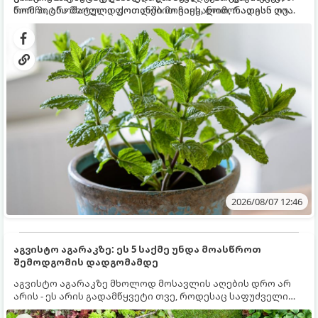
რომ პიტნა მხოლოდ ქოთანში მოვიყვანოთ, რადგან ღია
ნორჩი, არომატული ფოთლებით ჩაის, ლიმონათისა თუ
გრუნტში (ბაღში) დარგვისას ის ფესვებით ძალიან
კერძებისთვის.
სწრაფად ვრცელდება და სხვა მცენარეებს ავიწროებს.
2026/08/07 12:46
აგვისტო აგარაკზე: ეს 5 საქმე უნდა მოასწროთ
შემოდგომის დადგომამდე
აგვისტო აგარაკზე მხოლოდ მოსავლის აღების დრო არ
არის - ეს არის გადამწყვეტი თვე, როდესაც საფუძველი
ეყრება მომავალი წლის მოსავალს და ბაღი მზადდება