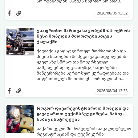
არ რეაგირებს, პანიკა საჭირო არ არის.
ორთვლიანი ტექნიკის გაუმართაობის
მიზეზები უმეტესად 4 ძირითად კვანძთან
2026/08/05 13:32
არის დაკავშირებული. განვიხილოთ,
როგორ იჩენს თავს ეს პრობლემები და
როგორ მოვაგვაროთ ისინი.
უსაფრთხო მართვა საცობებში: 5 ოქროს
წესი მოპედის მძღოლებისთვის
ქალაქში
ქალაქის გადატვირთულ მოძრაობასა და
პიკის საათებში მოპედი გადაადგილების
ყველაზე სწრაფ და მოხერხებულ
საშუალებად იქცა. თუმცა, საცობებში
მანევრირება სერიოზულ ყურადღებასა და
სიფრთხილეს მოითხოვს - ორთვლიანი
ტრანსპორტი ავტომობილებთან
იმისათვის, რომ ქალაქში გადაადგილება
შედარებით ბევრად მოწყვლადია.
იყოს მშვიდი, სწრაფი და უსაფრთხო,
2026/08/04 13:33
გთავაზობთ 5 ოქროს წესს, რომელიც
თითოეულმა მოპედის მძღოლმა უნდა
გაითვალისწინოს.
როგორ დავარეგისტრიროთ მოპედი და
გავატაროთ ტექინსპექტირება: ნაბიჯ-
ნაბიჯ ინსტრუქცია
საქართველოში მოპედების სავალდებულო
რეგისტრაციამ და ტექნიკურმა