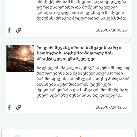
ინსპექტირებამ მოპედით გადაადგილება
უფრო უსაფრთხო და მოწესრიგებული
გახადა. თუ ფლობთ ან გეგმავთ მოპედის
შეძენას (ძრავის მოცულობით 50 კუბ.სმ-მდე
ან ელექტროძრავის სიმძლავრით 4 კვტ-
გთავაზობთ დეტალურ, ნაბიჯ-ნაბიჯ
მდე), აუცილებელია იცოდეთ, როგორ
ინსტრუქციას პროცედურების, საჭირო
2026/07/30 10:26
გაიაროთ რეგისტრაცია და პერიოდული
დოკუმენტაციისა და ხარჯების შესახებ.
ტექნიკური ინსპექტირება (პტი).
როგორ შევამციროთ საწვავის ხარჯი
ზაფხულის სიცხეში: მძღოლების
პრაქტიკული გზამკვლევი
ზაფხულის მაღალი ტემპერატურა მხოლოდ
მძღოლებისა და მგზავრებისთვის როდი
წარმოადგენს გამოწვევას, სიცხე პირდაპირ
აისახება ავტომობილის ტექნიკურ
მდგომარეობასა და საწვავის მოხმარებაზე.
ცხელ სეზონზე ბენზინისა თუ დიზელის
ხარჯი ხშირად საგრძნობლად იმატებს, რაც
სწორი ჩვევებისა და რამდენიმე
ავტომატურად ზრდის ყოველდღიურ
პრაქტიკული წესის ცოდნით
2026/07/24 12:53
დანახარჯებს.
შესაძლებელია საწვავის მოხმარება
ოპტიმალურ ნიშნულზე შევინარჩუნოთ.