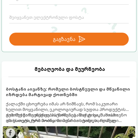
გაგზავნა
მებაღეობა და მეურნეობა
ბოსტანი აივანზე: რომელი ბოსტნეული და მწვანილი
იზრდება მარტივად ქოთნებში
ქალაქში ცხოვრება იმას არ ნიშნავს, რომ საკუთარი
ხელით მოყვანილი, ეკოლოგიურად სუფთა პროდუქტის
გემოზე უარი თქვათ. პატარა აივანიც კი საკმარისია
ქოთნებში მცენარეების მოშენება მარტივი, სასიამოვნო
იმისათვის, რომ მოიწყოთ მინი-ბოსტანი, საიდანაც
და ესთეტიკური ჰობია. მთავარია იცოდეთ, რომელი
ყოველდღიურად ახალ, არომატულ მწვანილსა და
კულტურები ეგუებიან ქოთნის პირობებს ყველაზე კარგად
ბოსტნეულს მოკრეფთ.
და როგორ მოუაროთ მათ სწორად.