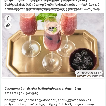
დილისთვის ან სადღესასწაულო წვეულებებისთვის.
ეს სასმელი მზადდება სულ რაღაც 10 წუთში და მის
ახალი მაყვლის ტკბილ-მჟავე გემო, ლაიმის ციტრუსოვანი
მომზადებას მინიმალური ინგრედიენტები სჭირდება.
არომატი და ცქრიალა ღვინის ბუშტუკები ქმნის საოცრად
მომზადების დრო: 10 წუთი ულუფა: 4–6 პორცია
დახვეწილ და მაგრილებელ კოქტეილს.
2026/08/05 13:17
წითელი მოცხარი ზამთრისთვის: რეცეპტი
მოხარშვის გარეშე
წითელი მოცხარი ვიტამინების, განსაკუთრებით კი C
ვიტამინისა და ორგანული მჟავების ნამდვილი საბადოა.