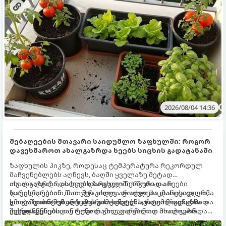
2026/08/04 14:36
მებაღეების მთავარი საიდუმლო ზაფხულში: როგორ
დავეხმაროთ ახალგაზრდა ხეებს სიცხის გადატანაში
ზაფხულის პიკზე, როდესაც ტემპერატურა რეკორდულ
მაჩვენებლებს აღწევს, ბაღში ყველაზე მეტად
ახალგაზრდა, ახლად დარგული ნერგები და ხეები
თუ ახალგაზრდა ხეებს ზაფხულში სწორად არ
ზარალდებიან. მათ ჯერ კიდევ არ აქვთ საკმარისად ღრმა
დავეხმარებით, მათ შესაძლოა ფოთლები დასცვივდეთ,
და განვითარებული ფესვთა სისტემა, რათა ნიადაგის
ხმობა დაიწყონ ან ზამთრის ყინვებს სუსტი ორგანიზმით
გთავაზობთ მებაღეების გამოცდილ საიდუმლოებებსა და
ქვედა ფენებიდან ტენი დამოუკიდებლად მოიპოვონ.
შეხვდნენ.
ოქროს წესებს, თუ როგორ გადავარჩინოთ ახალგაზრდა
ხეები ზაფხულის სიცხეში: