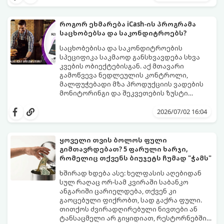
მაღაზიაში ნივთის შეკვეთა. ამის გაკეთება
გაიგოთ, როგორ მუშაობს ეს სისტემა და
ტელეფონით, სახლიდან გაუსვლელად,
როგორ გადადგათ პირველი ნაბიჯები
სულ რაღაც $10-ითაც კი შეგიძლიათ.
უსაფრთხოდ.
როგორ ეხმარება iCash-ის პროგრამა
საცხობებსა და საკონდიტროებს?
საცხობებისა და საკონდიტროების
სპეციფიკა საკმაოდ განსხვავდება სხვა
კვების ობიექტებისგან. აქ მთავარი
გამოწვევა ნედლეულის კონტროლი,
მალფუჭებადი მზა პროდუქციის ვადების
მონიტორინგი და შეკვეთების ზუსტი
დაგეგმვაა.
icash.ge
სპეციალურად ამ
ნიშისთვის შემუშავებულ ციფრულ
2026/07/02 16:04
გადაწყვეტილებებს აწვდის საცხობებსა და
საკონდიტროებს, რათა დაეხმაროს მათ
წარმოების ყოველი ეტაპის
ყოველი თვის ბოლოს ფული
ოპტიმიზაციაში.
გიმთავრდებათ? 5 ფარული ხარჯი,
რომელიც თქვენს ბიუჯეტს ჩუმად "ჭამს"
ხშირად ხდება ასე: ხელფასის აღებიდან
სულ რაღაც ორ-სამ კვირაში საბანკო
ანგარიში ცარიელდება, თქვენ კი
გაოცებული ფიქრობთ, სად გაქრა ფული.
თითქოს ძვირადღირებული ნივთები ან
ტანსაცმელი არ გიყიდიათ, რესტორნებშიც