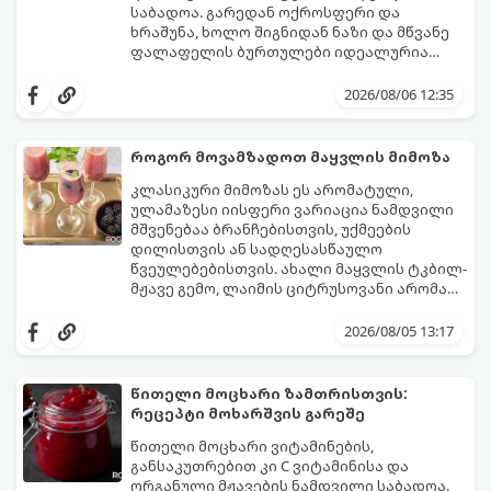
საბადოა. გარედან ოქროსფერი და
ხრაშუნა, ხოლო შიგნიდან ნაზი და მწვანე
ფალაფელის ბურთულები იდეალურია
პიტაში (არაბულ პურში) ჩასადებად,
ამ რეცეპტის მთავარი საიდუმლო იმაში
სალათებთან ერთად ან ტახინის (სესამის)
მდგომარეობს, რომ გამოიყენება
2026/08/06 12:35
სოუსთან მირთმევისთვის.
გამომშრალი და ჩამბალი მუხუდო და არა
დაკონსერვებული, რათა ბურთულებმა
შეწვისას ფორმა იდეალურად შეინარჩუნოს
როგორ მოვამზადოთ მაყვლის მიმოზა
და არ დაიშალოს.
მომზადების დრო: 20 წუთი (დამატებით
კლასიკური მიმოზას ეს არომატული,
მუხუდოს ჩალბობის დრო: 12-24 საათი)
ულამაზესი იისფერი ვარიაცია ნამდვილი
შეწვის დრო: 10–15 წუთი ულუფა: 20–24 ცალი
მშვენებაა ბრანჩებისთვის, უქმეების
ბურთულა (4–6 პორცია)
დილისთვის ან სადღესასწაულო
წვეულებებისთვის. ახალი მაყვლის ტკბილ-
მჟავე გემო, ლაიმის ციტრუსოვანი არომატი
და ცქრიალა ღვინის ბუშტუკები ქმნის
ეს სასმელი მზადდება სულ რაღაც 10 წუთში
საოცრად დახვეწილ და მაგრილებელ
და მის მომზადებას მინიმალური
2026/08/05 13:17
კოქტეილს.
ინგრედიენტები სჭირდება.
მომზადების დრო: 10 წუთი ულუფა: 4–6
პორცია
წითელი მოცხარი ზამთრისთვის:
რეცეპტი მოხარშვის გარეშე
წითელი მოცხარი ვიტამინების,
განსაკუთრებით კი C ვიტამინისა და
ორგანული მჟავების ნამდვილი საბადოა.