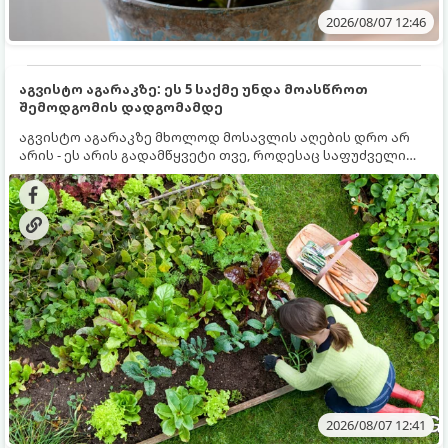
2026/08/07 12:46
აგვისტო აგარაკზე: ეს 5 საქმე უნდა მოასწროთ
შემოდგომის დადგომამდე
აგვისტო აგარაკზე მხოლოდ მოსავლის აღების დრო არ
არის - ეს არის გადამწყვეტი თვე, როდესაც საფუძველი
ეყრება მომავალი წლის მოსავალს და ბაღი მზადდება
შემოდგომა-ზამთრის სეზონისთვის. იმისათვის, რომ
ნიადაგმა ენერგია აღიდგინოს, ხოლო მცენარეებმა
ზამთარს გაუძლონ, აგვისტოს ბოლომდე 5
მნიშვნელოვანი საქმის გაკეთება უნდა მოასწროთ:
2026/08/07 12:41