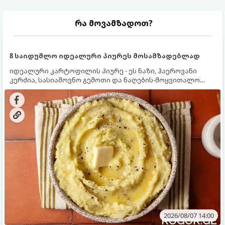
რა მოვამზადოთ?
8 საიდუმლო იდეალური პიურეს მოსამზადებლად
იდეალური კარტოფილის პიურე - ეს ნაზი, ჰაეროვანი
კერძია, სასიამოვნო გემოთი და ნაღების-მოყვითალო
ფერით. მისი მომზადება ძალიან მარტივია, მაგრამ
არსებობს რამდენიმე საიდუმლო, რომლებიც უნდა
იცოდეთ, რომ პიურე იდეალურად გემრიელი გამოვიდეს.
2026/08/07 14:00