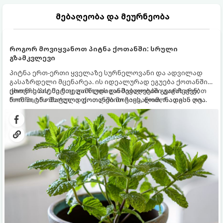
მებაღეობა და მეურნეობა
როგორ მოვიყვანოთ პიტნა ქოთანში: სრული
გზამკვლევი
პიტნა ერთ-ერთი ყველაზე სურნელოვანი და ადვილად
გასაზრდელი მცენარეა. ის იდეალურად ეგუება ქოთანში
ცხოვრებას, მეტიც, გამოცდილი მებაღეები გვირჩევენ,
ქოთნის პიტნა მთელი წლის განმავლობაში გაგახარებთ
რომ პიტნა მხოლოდ ქოთანში მოვიყვანოთ, რადგან ღია
ნორჩი, არომატული ფოთლებით ჩაის, ლიმონათისა თუ
გრუნტში (ბაღში) დარგვისას ის ფესვებით ძალიან
კერძებისთვის.
სწრაფად ვრცელდება და სხვა მცენარეებს ავიწროებს.