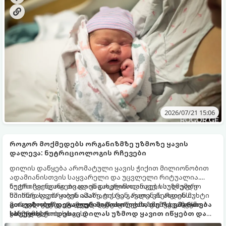
2026/07/21 15:06
როგორ მოქმედებს ორგანიზმზე უზმოზე ყავის
დალევა: ნუტრიციოლოგის რჩევები
დილის დაწყება არომატული ყავის ჭიქით მილიონობით
ადამიანისთვის საყვარელი და უცვლელი რიტუალია.
ბევრი ჩვენგანი თვალის გახელისთანავე, საუზმემდე
ნუტრიციოლოგები და ენდოკრინოლოგები სულ უფრო
მიისწრაფვის ყავის აპარატისკენ, რათა ენერგიის მუხტი
ხშირად საუბრობენ იმაზე, თუ რა გავლენას ახდენს
მიიღოს. თუმცა, რამდენად უსაფრთხოა ეს ჩვევა ჩვენი
ცარიელ კუჭზე დალეული ყავა ორგანიზმის სხვადასხვა
გთავაზობთ დეტალურ მიმოხილვას, თუ რა ემართება
ჯანმრთელობისთვის?
სისტემაზე.
სხეულს, როდესაც დილას უზმოდ ყავით იწყებთ და
როგორ გახადოთ ეს ჩვევა უსაფრთხო.