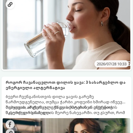
გამოწვევად რჩება.
2026/07/28 10:33
როგორ ჩავანაცვლოთ დილის ყავა: 3 სასარგებლო და
ენერგიული ალტერნატივა
ბევრი ჩვენგანისთვის დილა ყავის გარეშე
წარმოუდგენელია, თუმცა ჭარბი კოფეინი ხშირად იწვევს
შფოთვას, არტერიული წნევის მატებას ან ენერგიის
მიჰყევით ამ გზამკვლევს და აღმოაჩინეთ თქვენთვის
მკვეთრ ვარდნას დღის მეორე ნახევარში. თუ გსურთ, რომ
სასურველი სასმელი:
დილა უფრო ჯანსაღად დაიწყოთ და ენერგია დიდხანს
შეინარჩუნოთ, ექსპერტები ყავის სამ საუკეთესო
ალტერნატივას გვთავაზობენ.