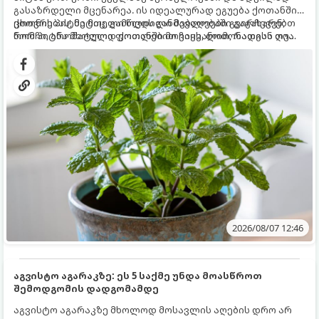
გასაზრდელი მცენარეა. ის იდეალურად ეგუება ქოთანში
ცხოვრებას, მეტიც, გამოცდილი მებაღეები გვირჩევენ,
ქოთნის პიტნა მთელი წლის განმავლობაში გაგახარებთ
რომ პიტნა მხოლოდ ქოთანში მოვიყვანოთ, რადგან ღია
ნორჩი, არომატული ფოთლებით ჩაის, ლიმონათისა თუ
გრუნტში (ბაღში) დარგვისას ის ფესვებით ძალიან
კერძებისთვის.
სწრაფად ვრცელდება და სხვა მცენარეებს ავიწროებს.
2026/08/07 12:46
აგვისტო აგარაკზე: ეს 5 საქმე უნდა მოასწროთ
შემოდგომის დადგომამდე
აგვისტო აგარაკზე მხოლოდ მოსავლის აღების დრო არ