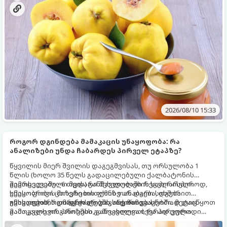
ვარდნისგან.
2026/08/10 15:33
როგორ დგინდება მამაკაცის უნაყოფობა: რა
ანალიზები უნდა ჩაბარდეს პირველ ეტაპზე?
წყვილის მიერ შვილის დაგეგმვისას, თუ ორსულობა 1
წლის (ხოლო 35 წელს გადაცილებული ქალბატონის
შემთხვევაში - 6 თვის) განმავლობაში რეგულარული
გავრცელებული მცდარი შეხედულების საპირისპიროდ,
სქესობრივი ცხოვრების ფონზე არ დგება, დგება
უნაყოფობის მიზეზი თითქმის თანაბარი სიხშირით
უნაყოფობის დიაგნოსტიკის საჭიროება.
გვხვდება როგორც ქალებში, ისე მამაკაცებში. მეტიც -
იმისათვის, რომ დრო არ დაკარგოთ და სწორად დაიწყოთ
მამაკაცის ორგანიზმის გამოკვლევა ბევრად უფრო
გამოკვლევის პროცესი, განვიხილოთ, რა პირველადი
მარტივი, სწრაფი და ნაკლებად ინვაზიურია.
ანალიზები და კვლევები უნდა ჩააბაროს მამაკაცმა.