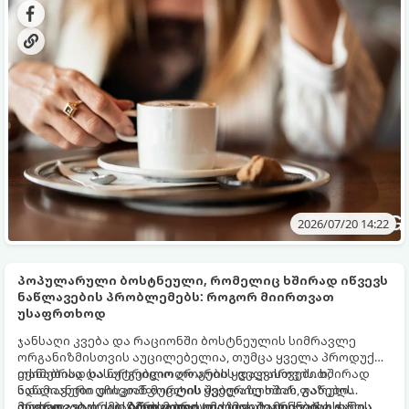
2026/07/20 14:22
პოპულარული ბოსტნეული, რომელიც ხშირად იწვევს
ნაწლავების პრობლემებს: როგორ მიირთვათ
უსაფრთხოდ
ჯანსაღი კვება და რაციონში ბოსტნეულის სიმრავლე
ორგანიზმისთვის აუცილებელია, თუმცა ყველა პროდუქტი
თანაბრად სასარგებლო არ არის ყველასთვის. ხშირად
ექიმებისა და ნუტრიციოლოგების დაკვირვებით,
ადამიანები უჩივიან მუცლის შებერილობას, გაზების
ნაწლავური დისკომფორტის ყველაზე ხშირ ფარულ
დაგროვებას, სპაზმებსა და სიმძიმის შეგრძნებას ჭამის
პროვოკატორად
მიუხედავად იმისა, რომ ბროკოლი ვიტამინებისა და
ბროკოლი
(და ზოგადად ჯვაროსანთა