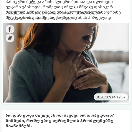
პანიკური შეტევა არის ძლიერი შიშისა და შფოთვის
უეცარი ეპიზოდი, რომელიც იწვევს მწვავე ფიზიკურ
რეაქციებს, მიუხედავად იმისა, რომ რეალური საფრთხე
მიჰყევით ამ ნაბიჯ-ნაბიჯ გზამკვლევს პანიკურ
არ არსებობს. ადამიანი, რომელიც ამას პირველად
შეტევასთან გასამკლავებლად:
განიცდის, ხშირად ფიქრობს, რომ გულის შეტევა აქვს ან
გონებას კარგავს. იმისათვის, რომ მდგომარეობა
სწრაფად მართოთ, საჭიროა მისი სიმპტომების ცოდნა და
პირველადი დახმარების ტექნიკების ათვისება.
2026/07/14 12:37
როდის უნდა მივიყვანოთ ბავშვი ორთოპედთან?
ნიშნები, რომლებიც ხერხემლის პრობლემებზე
მიანიშნებს