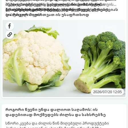
შემდეგ, თუმცა ვერც კი ეჭვობენ, რომ ამის მიზეზი
ოჯახის ბოსტნეული:
ანტიოქსიდანტების ნამდვილი საბადოა, ბევრისთვის
ყვავილოვანი კომბოსტო,
შეიძლება სრულიად ჩვეულებრივი, ყოველდღიური
ბრიუსელის კომბოსტო
მისი მონელება სერიოზულ პრობლემად იქცევა.
გთავაზობთ განმარტებას, თუ რა იწვევს ამ რეაქციას
გვევლინება.
ბოსტნეული იყოს.
და როგორ მივირთვათ ის უსაფრთხოდ
2026/07/20 12:05
როგორი წვენი უნდა დალიოთ საღამოს: ის
დადებითად მოქმედებს ძილსა და სახსრებზე
სწორი კვება და ძილის წინ მიღებული პროდუქტები