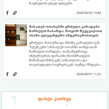
ზაფხულის ცხელ დღეებს.
როდესაც თერმომეტრის ხაზი 30 გრადუსს
სცდება, ხოლო ჰაერის ტენიანობა პიკს
2026/06/05 13:44
აღწევს, თმის რთული ვარცხნილობები
ნამდვილ წამებად იქცევა. ზაფხული არ
არის იმის დრო, რომ 45 წუთი დახარჯოთ
მისაღებ ოთახებში გრძელი კარადები ​​
თმის დახვევაზე, ფენთან ბრძოლაში
წარსულს ჩაბარდა: როგორ შევცვალოთ
ოფლით და მერე მთელი დღე შუბლზე
წარმოგიდგენთ 5 მოდურ იდეას, რომლებიც
ისინი ელეგანტური ინტერიერისთვის
მიწებებულ წინამოს ეჩხუბოთ.
ზაფხულში მაქსიმალურ კომფორტსა და
გრილ განწყობას შეგინარჩუნებთ:
გრძელი, მასიური და მძიმე კარადები (ე.წ.
"სტენკები") მისაღებ ოთახში თანდათან
წარსულს ბარდება. თანამედროვე
ინტერიერის დიზაინი მიისწრაფვის
მინიმალიზმისკენ, სინათლისა და
თავისუფალი სივრცისკენ. თუმცა, ჩნდება
კითხვა: სად შევინახოთ ნივთები, წიგნები
მიჰყევით ამ გზამკვლევს, რათა შეარჩიოთ
ან ჭურჭელი ისე, რომ ოთახი მოდურადაც
დიდი კარადის საუკეთესო და დახვეწილი
2026/06/01 11:23
გამოიყურებოდეს და ფუნქციურობაც არ
ალტერნატივა:
დაკარგოს?
დასვი კითხვა