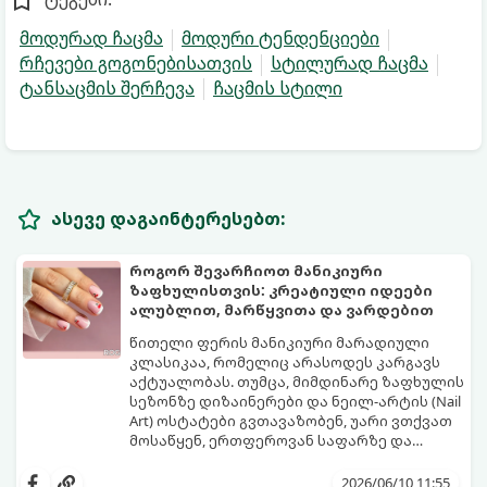
მოდურად ჩაცმა
მოდური ტენდენციები
რჩევები გოგონებისათვის
სტილურად ჩაცმა
ტანსაცმის შერჩევა
ჩაცმის სტილი
ასევე დაგაინტერესებთ:
როგორ შევარჩიოთ მანიკიური
ზაფხულისთვის: კრეატიული იდეები
ალუბლით, მარწყვითა და ვარდებით
წითელი ფერის მანიკიური მარადიული
კლასიკაა, რომელიც არასოდეს კარგავს
აქტუალობას. თუმცა, მიმდინარე ზაფხულის
სეზონზე დიზაინერები და ნეილ-არტის (Nail
Art) ოსტატები გვთავაზობენ, უარი ვთქვათ
მოსაწყენ, ერთფეროვან საფარზე და
ფრჩხილებს ნამდვილი საზაფხულო,
წითელი ფერის სხვადასხვა ტონალობა -
წვნიანი და რომანტიკული განწყობა
კლასიკური ალისფერიდან დაწყებული,
2026/06/10 11:55