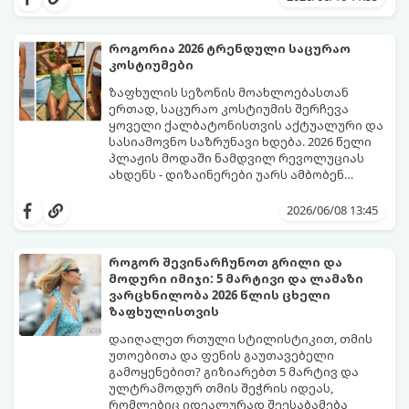
მივცეთ.
მუქი შინდისფერით დასრულებული
იდეალური ბაზაა ნათელი და თამამი
ექსპერიმენტებისთვის. გაიგეთ, რომელი
როგორია 2026 ტრენდული საცურაო
სამი მთავარი პრინტი იქნება ივნისის
კოსტიუმები
ყველაზე ცხელი ტრენდი ფრჩხილების
მოდაში:
ზაფხულის სეზონის მოახლოებასთან
ერთად, საცურაო კოსტიუმის შერჩევა
ყოველი ქალბატონისთვის აქტუალური და
სასიამოვნო საზრუნავი ხდება. 2026 წელი
პლაჟის მოდაში ნამდვილ რევოლუციას
ახდენს - დიზაინერები უარს ამბობენ
მოსაწყენ, სტანდარტულ ფორმებზე და
წლევანდელი ტენდენციები საშუალებას
აქცენტს აკეთებენ კომფორტის,
გაძლევთ იყოთ მაქსიმალურად თამამი,
2026/06/08 13:45
ფუტურიზმისა და რეტრო სტილის
გამოხატოთ თქვენი ინდივიდუალურობა და
იდეალურ სინთეზზე.
ამავდროულად თავი სრულიად
კომფორტულად იგრძნოთ. გაიგეთ,
როგორ შევინარჩუნოთ გრილი და
რომელი საცურაო კოსტიუმები იქნება 2026
მოდური იმიჯი: 5 მარტივი და ლამაზი
წლის ზაფხულის მთავარი ჰიტი:
ვარცხნილობა 2026 წლის ცხელი
ზაფხულისთვის
დაიღალეთ რთული სტილისტიკით, თმის
უთოებითა და ფენის გაუთავებელი
გამოყენებით? გიზიარებთ 5 მარტივ და
ულტრამოდურ თმის შეჭრის იდეას,
რომლებიც იდეალურად შეესაბამება