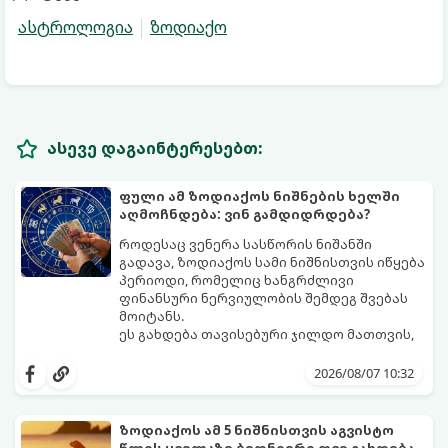
ასტროლოგია
ზოდიაქო
ასევე დაგაინტერესებთ:
ფული ამ ზოდიაქოს ნიშნების ხელში
აღმოჩნდება: ვინ გამდიდრდება?
როდესაც ვენერა სასწორის ნიშანში
გადავა, ზოდიაქოს სამი ნიშნისთვის იწყება
პერიოდი, რომელიც ხანგრძლივი
ფინანსური ნერვიულობის შემდეგ შვებას
მოიტანს.
ეს გახდება თავისებური ჯილდო მათთვის,
ვინც დიდხანს შრომობდა, მოთმინებას
იჩენდა და სირთულეების მიუხედავად წინ
2026/08/07 10:32
სვლას განაგრძობდა. ბევრი მიეჩვია
სტაბილურობისთვის ბრძოლას,
სურვილების გადადებასა და ხარჯების
ზოდიაქოს ამ 5 ნიშნისთვის აგვისტო
მკაცრ კონტროლს. თუმცა, ახლა სიტუაცია
პრობლემები, რომლებიც უსასრულო
წლის ყველაზე ბედნიერი თვე გახდება