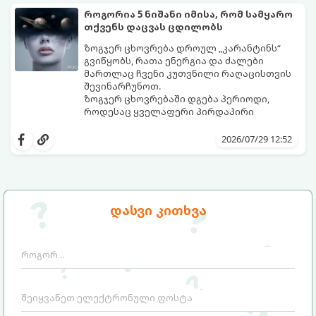
როგორია 5 ნიშანი იმისა, რომ სამყარო
თქვენს დაცვას ცდილობს
ზოგჯერ ცხოვრება დროულ „კარანტინს“
გვიწყობს, რათა ენერგია და ძალები
მართლაც ჩვენი კუთვნილი რაღაცისთვის
შევინარჩუნოთ.
ზოგჯერ ცხოვრებაში დგება პერიოდი,
როდესაც ყველაფერი პირდაპირი
მნიშვნელობით ხელიდან გვეცლება:
იშლება მნიშვნელოვანი გარიგებები,
2026/07/29 12:52
უქმდება დიდხანს ნანატრი მოგზაურობები,
ხოლო ადამიანები, რომლებსაც
ახლობლებად ვთვლიდით, უეცრად მიდიან.
აი, 5 აშკარა ნიშანი იმისა, რომ
ასეთ მომენტებში ადვილია
მომხდარი მარცხი სასჯელი კი არა,
სასოწარკვეთილებაში ჩავარდნა. თუმცა
თქვენი დაცვისკენ მიმართული
დასვი კითხვა
ეზოთერიკასა და ფსიქოლოგიაში ეს
სამყაროს მცდელობაა:
ფენომენი ხშირად სხვანაირად
განიხილება: როგორც სამყაროს (ან ჩვენი
არაცნობიერის) ფარული დამცავი
მექანიზმების მუშაობა, რომელთაც
რეალური, მაგრამ ჯერ კიდევ უხილავი
საფრთხისგან შორს მივყავართ.