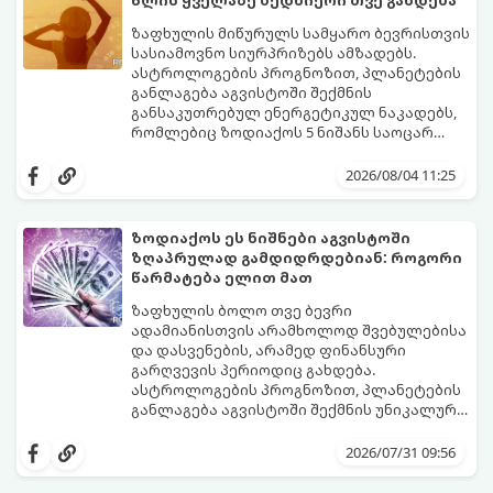
თანდათან შეიცვლება.
გეგონათ, უკან დაიხევს, ამასთან ერთად კი
გაჩნდება მეტი ნდობა მომავლის მიმართ.
ზაფხულის მიწურულს სამყარო ბევრისთვის
რთული პერიოდის შემდეგ ეს ნიშნები
სასიამოვნო სიურპრიზებს ამზადებს.
შეძლებენ ამოისუნთქონ და დაინახონ
ასტროლოგების პროგნოზით, პლანეტების
ახალი შესაძლებლობები.
განლაგება აგვისტოში შექმნის
განსაკუთრებულ ენერგეტიკულ ნაკადებს,
რომლებიც ზოდიაქოს 5 ნიშანს საოცარ
იღბალს, ჰარმონიასა და წარმატებას
მათთვის აგვისტო გარდამტეხი და წლის
მოუტანს.
ყველაზე ბედნიერი თვე აღმოჩნდება.
2026/08/04 11:25
გაიგეთ, მოხვდით თუ არა ამ იღბლიანთა
შორის:
ზოდიაქოს ეს ნიშნები აგვისტოში
ზღაპრულად გამდიდრდებიან: როგორი
წარმატება ელით მათ
ზაფხულის ბოლო თვე ბევრი
ადამიანისთვის არამხოლოდ შვებულებისა
და დასვენების, არამედ ფინანსური
გარღვევის პერიოდიც გახდება.
ასტროლოგების პროგნოზით, პლანეტების
განლაგება აგვისტოში შექმნის უნიკალურ
ენერგეტიკულ ნაკადებს, რომლებიც
გაიგეთ, მოხვდით თუ არა იმ იღბლიანთა
ზოდიაქოს 4 ნიშანს ფინანსური წარმატების
შორის, ვისაც აგვისტოში ფინანსური
2026/07/31 09:56
მიღწევასა და შემოსავლების
იღბალი გაუღიმებს:
საგრძნობლად გაზრდაში დაეხმარება.