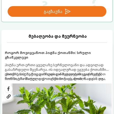
გაგზავნა
მებაღეობა და მეურნეობა
როგორ მოვიყვანოთ პიტნა ქოთანში: სრული
გზამკვლევი
პიტნა ერთ-ერთი ყველაზე სურნელოვანი და ადვილად
გასაზრდელი მცენარეა. ის იდეალურად ეგუება ქოთანში
ცხოვრებას, მეტიც, გამოცდილი მებაღეები გვირჩევენ,
ქოთნის პიტნა მთელი წლის განმავლობაში გაგახარებთ
რომ პიტნა მხოლოდ ქოთანში მოვიყვანოთ, რადგან ღია
ნორჩი, არომატული ფოთლებით ჩაის, ლიმონათისა თუ
გრუნტში (ბაღში) დარგვისას ის ფესვებით ძალიან
კერძებისთვის.
სწრაფად ვრცელდება და სხვა მცენარეებს ავიწროებს.