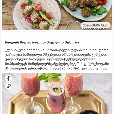
2026/08/06 12:35
როგორ მოვამზადოთ მაყვლის მიმოზა
კლასიკური მიმოზას ეს არომატული, ულამაზესი იისფერი
ვარიაცია ნამდვილი მშვენებაა ბრანჩებისთვის, უქმეების
დილისთვის ან სადღესასწაულო წვეულებებისთვის.
ეს სასმელი მზადდება სულ რაღაც 10 წუთში და მის
ახალი მაყვლის ტკბილ-მჟავე გემო, ლაიმის ციტრუსოვანი
მომზადებას მინიმალური ინგრედიენტები სჭირდება.
არომატი და ცქრიალა ღვინის ბუშტუკები ქმნის საოცრად
მომზადების დრო: 10 წუთი ულუფა: 4–6 პორცია
დახვეწილ და მაგრილებელ კოქტეილს.