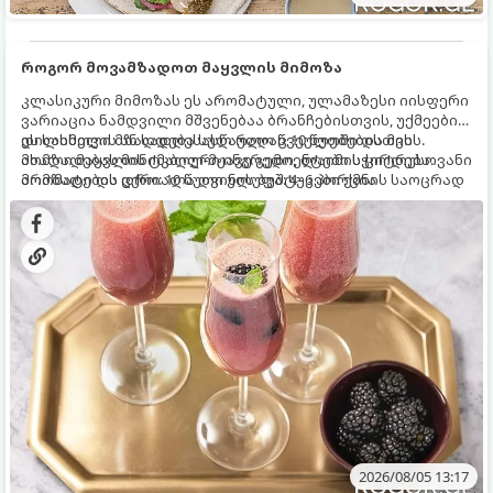
როგორ მოვამზადოთ მაყვლის მიმოზა
კლასიკური მიმოზას ეს არომატული, ულამაზესი იისფერი
ვარიაცია ნამდვილი მშვენებაა ბრანჩებისთვის, უქმეების
დილისთვის ან სადღესასწაულო წვეულებებისთვის.
ეს სასმელი მზადდება სულ რაღაც 10 წუთში და მის
ახალი მაყვლის ტკბილ-მჟავე გემო, ლაიმის ციტრუსოვანი
მომზადებას მინიმალური ინგრედიენტები სჭირდება.
არომატი და ცქრიალა ღვინის ბუშტუკები ქმნის საოცრად
მომზადების დრო: 10 წუთი ულუფა: 4–6 პორცია
დახვეწილ და მაგრილებელ კოქტეილს.
2026/08/05 13:17