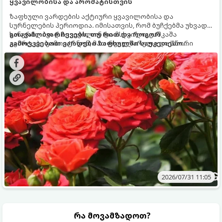
ყვავილობისა და არომატისთვის
ზაფხული ვარდების აქტიური ყვავილობისა და
სურნელების პერიოდია. იმისათვის, რომ ბუჩქებმა უხვად,
ხანგრძლივად იყვავილონ და მსხვილი, კაშკაშა
გთავაზობთ რჩევებს, თუ რით და როგორ
კვირტები გამოიტანონ, მათ რეგულარული და სწორი
გამოვკვებოთ ვარდები ზაფხულში საუკეთესო
გამოკვება სჭირდებათ. ზაფხულის პერიოდში მცენარის
შედეგის მისაღწევად:
მოთხოვნილებები იცვლება, ამიტომ მნიშვნელოვანია
ვიცოდეთ, რომელი სასუქები გამოიყენება ამ დროს.
2026/07/31 11:05
რა მოვამზადოთ?