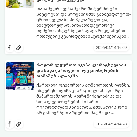
თანამედროვე სამყაროში ტერმინები
„დეტოქსი“ და „ორგანიზმის გაწმენდა“ ერთ-
ერთი ყველაზე პოპულარული და,
ამავდროულად, წინააღმდეგობრივი
თემებია. ინტერნეტი სავსეა რეკლამებით,
რომლებიც გვპირდებიან „ტოქსინებისგან
გათავისუფლებას“ სხვადასხვა ჩაის,
წვენების ან მკაცრი დიეტების მეშვეობით.
2026/04/14 16:09
თუმცა, სანამ ამ გზას დაადგებით,
მნიშვნელოვანია გავიგოთ, რა იმალება ამ
სიტყვების მიღმა, რამდენად რეალურია
როგორ ვუყუროთ ხვიჩა კვარაცხელიას
მათი ეფექტი და რას ფიქრობს ამაზე
და სხვა ქართველი ლეგიონერების
თანამედროვე მედიცინა.
თამაშებს ლაივში
ქართული ფეხბურთის აღმავლობის ფონზე,
ინტერესი ხვიჩა კვარაცხელიას, გიორგი
მამარდაშვილის, ჟორჟ მიქაუტაძისა და
სხვა ლეგიონერების მიმართ
რეკორდულად გაიზარდა. იმისათვის, რომ
არ გამოგრჩეთ არცერთი მატჩი და
ისარგებლოთ მხოლოდ სანდო წყაროებით,
მიჰყევით ამ ინსტრუქციას.
2026/04/14 14:28