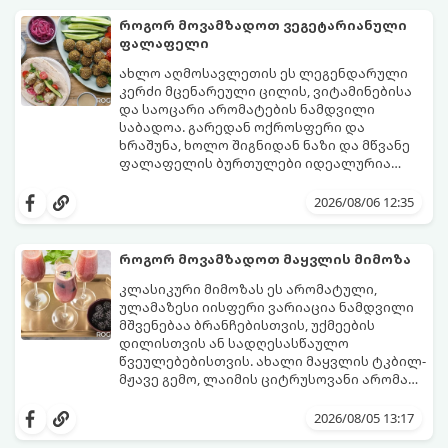
როგორ მოვამზადოთ ვეგეტარიანული
ფალაფელი
ახლო აღმოსავლეთის ეს ლეგენდარული
კერძი მცენარეული ცილის, ვიტამინებისა
და საოცარი არომატების ნამდვილი
საბადოა. გარედან ოქროსფერი და
ხრაშუნა, ხოლო შიგნიდან ნაზი და მწვანე
ფალაფელის ბურთულები იდეალურია
პიტაში (არაბულ პურში) ჩასადებად,
ამ რეცეპტის მთავარი საიდუმლო იმაში
სალათებთან ერთად ან ტახინის (სესამის)
მდგომარეობს, რომ გამოიყენება
2026/08/06 12:35
სოუსთან მირთმევისთვის.
გამომშრალი და ჩამბალი მუხუდო და არა
დაკონსერვებული, რათა ბურთულებმა
შეწვისას ფორმა იდეალურად შეინარჩუნოს
როგორ მოვამზადოთ მაყვლის მიმოზა
და არ დაიშალოს.
მომზადების დრო: 20 წუთი (დამატებით
კლასიკური მიმოზას ეს არომატული,
მუხუდოს ჩალბობის დრო: 12-24 საათი)
ულამაზესი იისფერი ვარიაცია ნამდვილი
შეწვის დრო: 10–15 წუთი ულუფა: 20–24 ცალი
მშვენებაა ბრანჩებისთვის, უქმეების
ბურთულა (4–6 პორცია)
დილისთვის ან სადღესასწაულო
წვეულებებისთვის. ახალი მაყვლის ტკბილ-
მჟავე გემო, ლაიმის ციტრუსოვანი არომატი
და ცქრიალა ღვინის ბუშტუკები ქმნის
ეს სასმელი მზადდება სულ რაღაც 10 წუთში
საოცრად დახვეწილ და მაგრილებელ
და მის მომზადებას მინიმალური
2026/08/05 13:17
კოქტეილს.
ინგრედიენტები სჭირდება.