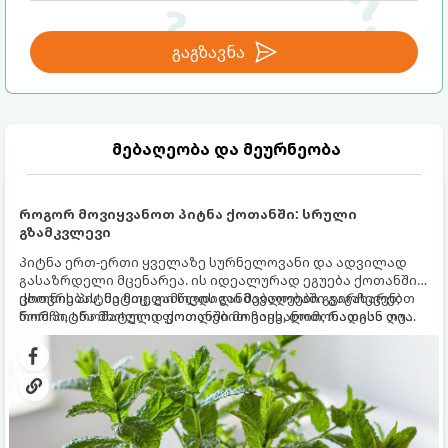
გაგზავნა
მებაღეობა და მეურნეობა
როგორ მოვიყვანოთ პიტნა ქოთანში: სრული
გზამკვლევი
პიტნა ერთ-ერთი ყველაზე სურნელოვანი და ადვილად
გასაზრდელი მცენარეა. ის იდეალურად ეგუება ქოთანში
ცხოვრებას, მეტიც, გამოცდილი მებაღეები გვირჩევენ,
ქოთნის პიტნა მთელი წლის განმავლობაში გაგახარებთ
რომ პიტნა მხოლოდ ქოთანში მოვიყვანოთ, რადგან ღია
ნორჩი, არომატული ფოთლებით ჩაის, ლიმონათისა თუ
გრუნტში (ბაღში) დარგვისას ის ფესვებით ძალიან
კერძებისთვის.
სწრაფად ვრცელდება და სხვა მცენარეებს ავიწროებს.