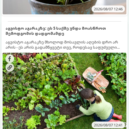
2026/08/07 12:46
აგვისტო აგარაკზე: ეს 5 საქმე უნდა მოასწროთ
შემოდგომის დადგომამდე
აგვისტო აგარაკზე მხოლოდ მოსავლის აღების დრო არ
არის - ეს არის გადამწყვეტი თვე, როდესაც საფუძველი
ეყრება მომავალი წლის მოსავალს და ბაღი მზადდება
შემოდგომა-ზამთრის სეზონისთვის. იმისათვის, რომ
ნიადაგმა ენერგია აღიდგინოს, ხოლო მცენარეებმა
ზამთარს გაუძლონ, აგვისტოს ბოლომდე 5
მნიშვნელოვანი საქმის გაკეთება უნდა მოასწროთ:
2026/08/07 12:41