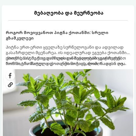
მებაღეობა და მეურნეობა
როგორ მოვიყვანოთ პიტნა ქოთანში: სრული
გზამკვლევი
პიტნა ერთ-ერთი ყველაზე სურნელოვანი და ადვილად
გასაზრდელი მცენარეა. ის იდეალურად ეგუება ქოთანში
ცხოვრებას, მეტიც, გამოცდილი მებაღეები გვირჩევენ,
ქოთნის პიტნა მთელი წლის განმავლობაში გაგახარებთ
რომ პიტნა მხოლოდ ქოთანში მოვიყვანოთ, რადგან ღია
ნორჩი, არომატული ფოთლებით ჩაის, ლიმონათისა თუ
გრუნტში (ბაღში) დარგვისას ის ფესვებით ძალიან
კერძებისთვის.
სწრაფად ვრცელდება და სხვა მცენარეებს ავიწროებს.