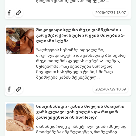
დილით დასხმულმა პროდუქტმა
შუადღისთვის უკვე გვიმტყუნა და
მთავარია გვახსოვდეს:
თავად ოფლს
იღლიებში უსიამოვნო სუნი გაჩნდა,
სუნი არ აქვს. სუნს აჩენენ ბაქტერიები,
2026/07/31 13:07
პანიკაში ჩავარდნა არ ღირს.
რომლებიც იღლიის ნოტიო გარემოში
მომენტალურად მრავლდებიან.
შესაბამისად, ჩვენი მიზანია ამ
შოკოლადისფერი რუჯი დამწვრობის
ბაქტერიების განადგურება და კანის
გარეშე: ოქროსფერი რუჯის მიღების 5-
გამოშრობა.
აი, 5 ყველაზე ეფექტური,
დღიანი სქემა
აპრობირებული და ნაცადი ხერხი,
რომლებიც ნებისმიერ ოფისში, კაფესა
ზაფხულის სეზონზე იდეალური,
თუ საზოგადოებრივ ტუალეტში, სულ
შოკოლადისფერი და ჯანსაღად ბზინვარე
რაღაც 2 წუთში გადაგარჩენთ:
რუჯი თითქმის ყველას ოცნებაა. თუმცა,
სურვილმა, რაც შეიძლება სწრაფად
მივიღოთ სასურველი ტონი, ხშირად
შეიძლება კანის მტკივნეულ
დამწვრობამდე, სიწითლემდე და
კანს სჭირდება დრო, რათა უსაფრთხოდ
აცილებამდე მიგვიყვანოს.
გამოიმუშაოს მელანინი - პიგმენტი,
2026/07/29 10:59
რომელიც მას ოქროსფერ ელფერს ანიჭებს.
დერმატოლოგების მიერ შემუშავებული ეს
5-დღიანი სქემა დაგეხმარებათ, მიიღოთ
ნიაცინამიდი - კანის მოვლის მთავარი
ღრმა, თანაბარი და ხანგრძლივი რუჯი
ვარსკვლავი: ვის უხდება და როგორ
კანის ჯანმრთელობის დაზიანების გარეშე.
გამოვიყენოთ ის სწორად?
თანამედროვე კოსმეტოლოგიაში ძნელად
მოიძებნება ინგრედიენტი, რომელმაც