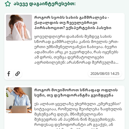
ასევე დაგაინტერესებთ:
როგორ სჯობს სახის გამშრალება -
ქაღალდის თუ ჩვეულებრივი
პირსახოცით? ექსპერტების პასუხი
ყოველდღიური დაბანის შემდეგ სახის
სწორად გამშრალება კანის მოვლის ერთ-
ერთი უმნიშვნელოვანესი ნაბიჯია. ბევრი
ადამიანი არც კი უკვირდება, რას იყენებს
ამ დროს, თუმცა დერმატოლოგები
აფრთხილებენ: არასწორად შერჩეულმა
პირსახოცმა შესაძლოა გამოიწვიოს
მოდით, განვიხილოთ, რომელია უკეთესი
გამონაყარი, კანის გაღიზიანება და
კანის ჯანმრთელობისთვის - ტრადიციული
2026/08/03 14:25
ფორების დაცობა.
ნაჭრის პირსახოცი თუ ერთჯერადი
ქაღალდის ხელსახოცი?
როგორ მოვიშოროთ სწრაფად ოფლის
სუნი, თუ დეზოდორანტმა გვიმტყუნა
ეს ალბათ ყველაზე უხერხული „ემერჯენსი“
სიტუაციაა, რომელიც შეიძლება ზაფხულის
მცხუნვარე დღეს, მნიშვნელოვანი
შეხვედრის ან პაემნის წინ შეგვემთხვეს.
როდესაც დეზოდორანტი არ გვაქვს, ან