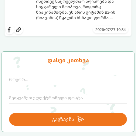
ისეთივე საყოველთაო აღიარება და
სიყვარული მოიპოვა, როგორც
ნიაცინამიდმა. ეს არის ვიტამინ B3-ის
(ნიაცინის) წყალში ხსნადი ფორმა,
რომელიც თითქმის ყველა ტიპის
განვიხილოთ, რატომ გახდა ნიაცინამიდი
კანისთვის ნამდვილი „მაშველი რგოლია“.
თავის მოვლის რუტინის შეუცვლელი
2026/07/27 10:34
ნაწილი, ვისთვის არის ის განკუთვნილი და
როგორ უნდა გამოვიყენოთ ის
მაქსიმალური ეფექტის მისაღწევად.
დასვი კითხვა
გაგზავნა