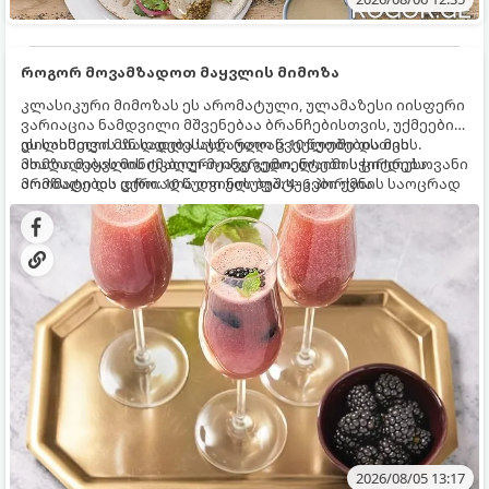
როგორ მოვამზადოთ მაყვლის მიმოზა
კლასიკური მიმოზას ეს არომატული, ულამაზესი იისფერი
ვარიაცია ნამდვილი მშვენებაა ბრანჩებისთვის, უქმეების
დილისთვის ან სადღესასწაულო წვეულებებისთვის.
ეს სასმელი მზადდება სულ რაღაც 10 წუთში და მის
ახალი მაყვლის ტკბილ-მჟავე გემო, ლაიმის ციტრუსოვანი
მომზადებას მინიმალური ინგრედიენტები სჭირდება.
არომატი და ცქრიალა ღვინის ბუშტუკები ქმნის საოცრად
მომზადების დრო: 10 წუთი ულუფა: 4–6 პორცია
დახვეწილ და მაგრილებელ კოქტეილს.
2026/08/05 13:17