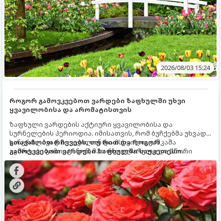
2026/08/03 15:24
როგორ გამოვკვებოთ ვარდები ზაფხულში უხვი
ყვავილობისა და არომატისთვის
ზაფხული ვარდების აქტიური ყვავილობისა და
სურნელების პერიოდია. იმისათვის, რომ ბუჩქებმა უხვად,
ხანგრძლივად იყვავილონ და მსხვილი, კაშკაშა
გთავაზობთ რჩევებს, თუ რით და როგორ
კვირტები გამოიტანონ, მათ რეგულარული და სწორი
გამოვკვებოთ ვარდები ზაფხულში საუკეთესო
გამოკვება სჭირდებათ. ზაფხულის პერიოდში მცენარის
შედეგის მისაღწევად:
მოთხოვნილებები იცვლება, ამიტომ მნიშვნელოვანია
ვიცოდეთ, რომელი სასუქები გამოიყენება ამ დროს.