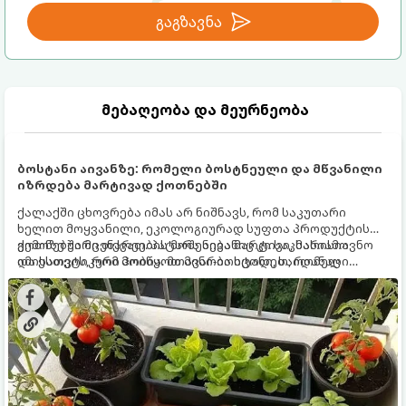
გაგზავნა
მებაღეობა და მეურნეობა
ბოსტანი აივანზე: რომელი ბოსტნეული და მწვანილი
იზრდება მარტივად ქოთნებში
ქალაქში ცხოვრება იმას არ ნიშნავს, რომ საკუთარი
ხელით მოყვანილი, ეკოლოგიურად სუფთა პროდუქტის
გემოზე უარი თქვათ. პატარა აივანიც კი საკმარისია
ქოთნებში მცენარეების მოშენება მარტივი, სასიამოვნო
იმისათვის, რომ მოიწყოთ მინი-ბოსტანი, საიდანაც
და ესთეტიკური ჰობია. მთავარია იცოდეთ, რომელი
ყოველდღიურად ახალ, არომატულ მწვანილსა და
კულტურები ეგუებიან ქოთნის პირობებს ყველაზე კარგად
ბოსტნეულს მოკრეფთ.
და როგორ მოუაროთ მათ სწორად.