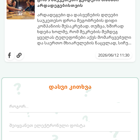
იდეალური გასართობი საშუალება.
არდადეგებისთვის
არდადეგები და დასვენების დღეები
საუკეთესო დროა მეგობრების დიდი
კომპანიის შესაკრებად. თუმცა, ხშირად
ხდება ხოლმე, რომ შეკრების შემდეგ
ყველას ტელეფონები აქვს მომარჯვებული
და საერთო მხიარულების ნაცვლად, სიჩუმე
ისადგურებს. ამ სიტუაციიდან თავის
ინტელექტუალური, აზარტული და
დასაღწევად და ნამდვილი, ცოცხალი
იუმორით სავსე აქტივობები მეგობრებს
2026/06/12 11:30
ემოციების გასაღვიძებლად საუკეთესო გზა
კიდევ უფრო აახლოებს და დაუვიწყარ
გუნდური თამაშებია.
მოგონებებს ტოვებს. გთავაზობთ ტოპ 5
საუკეთესო გუნდურ თამაშს, რომლებიც
თქვენს არდადეგებს ნამდვილ
დღესასწაულად აქცევს:
დასვი კითხვა