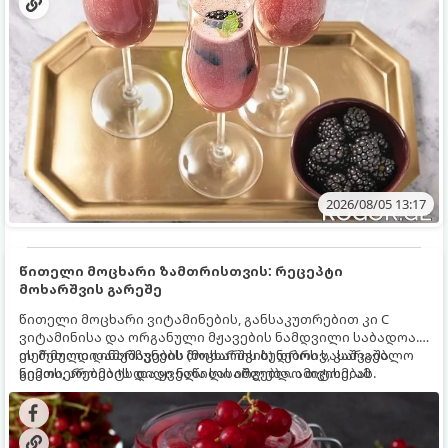
2026/08/05 13:17
წითელი მოცხარი ზამთრისთვის: რეცეპტი
მოხარშვის გარეშე
წითელი მოცხარი ვიტამინების, განსაკუთრებით კი C
ვიტამინისა და ორგანული მჟავების ნამდვილი საბადოა.
თერმული დამუშავების (მოხარშვის) დროს სასარგებლო
ეს მეთოდი ინარჩუნებს მოცხარის ბუნებრივ, კაშკაშა
ნივთიერებების დიდი ნაწილი იშლება. ამიტომ, ამ
გემოს, არომატს და ყველა სასარგებლო თვისებას.
კენკრის ზამთრისთვის შესანახად საუკეთესო გზა
„ცოცხალი ჯემის“ მომზადებაა - მოხარშვის გარეშე.