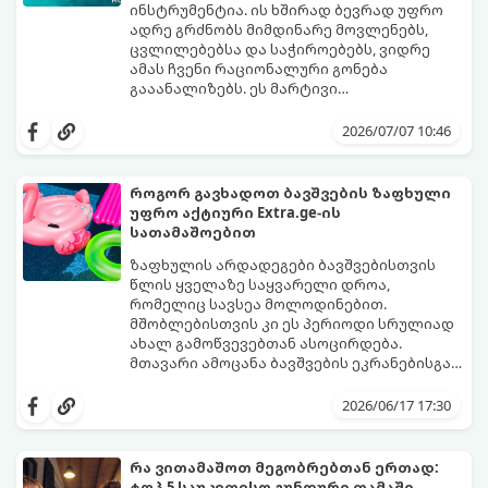
ინსტრუმენტია. ის ხშირად ბევრად უფრო
ადრე გრძნობს მიმდინარე მოვლენებს,
ცვლილებებსა და საჭიროებებს, ვიდრე
ამას ჩვენი რაციონალური გონება
გააანალიზებს. ეს მარტივი
ფსიქოლოგიური ტესტი, რომელიც
დახუჭეთ თვალები, ღრმად ჩაისუნთქეთ,
ასოციაციურ აღქმაზეა დაფუძნებული,
აირჩიეთ სამი წერილიდან ის ერთი,
2026/07/07 10:46
დაგეხმარებათ გაიგოთ, თუ რა მთავარი
რომელიც ყველაზე მეტად გიზიდავთ და
გზავნილი ან რჩევა აქვს სამყაროს
წაიკითხეთ თქვენი პასუხი.
თქვენთვის ცხოვრების ამ ეტაპზე.
როგორ გავხადოთ ბავშვების ზაფხული
უფრო აქტიური Extra.ge-ის
სათამაშოებით
ზაფხულის არდადეგები ბავშვებისთვის
წლის ყველაზე საყვარელი დროა,
რომელიც სავსეა მოლოდინებით.
მშობლებისთვის კი ეს პერიოდი სრულიად
ახალ გამოწვევებთან ასოცირდება.
მთავარი ამოცანა ბავშვების ეკრანებისგან
მოწყვეტა და მათი ენერგიის სწორად
extra.ge
- ყველაზე დიდი ციფრული
მიმართვაა. მნიშვნელოვანია მათთვის
მარკეტფლეისი საქართველოში,
2026/06/17 17:30
ისეთი გარემოს შექმნა, სადაც დროს
გთავაზობთ პლატფორმას, რომელიც ამ
ხალისიანად და აქტიურად გაატარებენ.
პრობლემის მარტივად გადაჭრაში
ჯანსაღი რუტინა დასვენების დღეებშიც
დაგეხმარებათ. აქ ყველა ასაკისა და
რა ვითამაშოთ მეგობრებთან ერთად:
აუცილებელია.
ინტერესის მქონე ბავშვისთვის მოიძებნება
ტოპ 5 საუკეთესო გუნდური თამაში