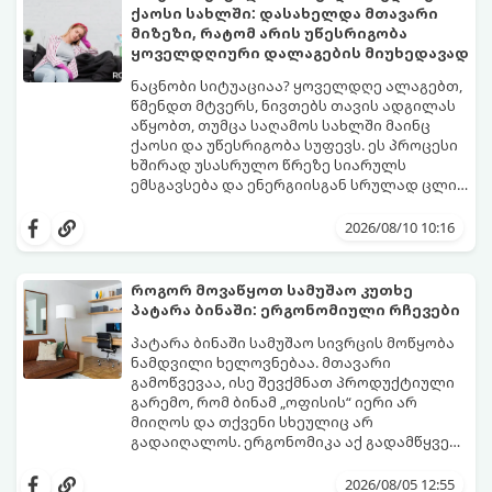
ქაოსი სახლში: დასახელდა მთავარი
მიზეზი, რატომ არის უწესრიგობა
ყოველდღიური დალაგების მიუხედავად
ნაცნობი სიტუაციაა? ყოველდღე ალაგებთ,
წმენდთ მტვერს, ნივთებს თავის ადგილას
აწყობთ, თუმცა საღამოს სახლში მაინც
ქაოსი და უწესრიგობა სუფევს. ეს პროცესი
ხშირად უსასრულო წრეზე სიარულს
ემსგავსება და ენერგიისგან სრულად ცლის
დიასახლისებს.
ფსიქოლოგები და სივრცის ორგანიზების
ექსპერტები ასახელებენ მთავარ მიზეზს,
2026/08/10 10:16
რატომ ხდება ასე და გვიზიარებენ
ეფექტურ გზებს ამ პრობლემის ერთხელ და
სამუდამოდ მოსაგვარებლად:
როგორ მოვაწყოთ სამუშაო კუთხე
პატარა ბინაში: ერგონომიული რჩევები
პატარა ბინაში სამუშაო სივრცის მოწყობა
ნამდვილი ხელოვნებაა. მთავარი
გამოწვევაა, ისე შევქმნათ პროდუქტიული
გარემო, რომ ბინამ „ოფისის“ იერი არ
მიიღოს და თქვენი სხეულიც არ
გადაიღალოს. ერგონომიკა აქ გადამწყვეტ
როლს თამაშობს.
აი, როგორ მოაწყოთ იდეალური სამუშაო
კუთხე მცირე ფართში:
2026/08/05 12:55