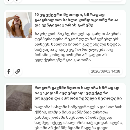
10 ეფექტური მეთოდი, სწრაფად
გააგრილოთ სახლი კონდიციონერისა
და ვენტილატორის გარეშე
ზაფხულის პიკზე, როდესაც გარეთ ჰაერის
ტემპერატურა რეკორდულ მაჩვენებლებს
აღწევს, სახლში სითბო გაუტანელი ხდება.
სიტუაცია კიდევ უფრო რთულდება, თუ
ბინაში კონდიციონერი არ გაქვთ ან
ელექტროენერგია გაითიშა.
საბედნიეროდ, არსებობს ფიზიკის მარტივი
კანონები და გამოცდილი ყოფითი ხრიკები,
2026/08/03 14:38
რომლებიც დაგეხმარებათ, საგრძნობლად
დაწიოთ ტემპერატურა სახლში და შექმნათ
სასიამოვნო სიგრილე სპეციალური
როგორ გავწმინდოთ ხალიჩა სწრაფად
ტექნიკის გარეშეც.
იატაკიდან აუღებლად: ეფექტური
გთავაზობთ 10 საუკეთესო და
ხრიკები და აპრობირებული მეთოდები
ხელმისაწვდომ მეთოდს:
ხალიჩა სახლში სიმყუდროვესა და სითბოს
ქმნის, თუმცა მისი გაწმენდა დროთა
განმავლობაში საკმაოდ შრომატევად
საქმედ იქცევა. ხალიჩის იატაკიდან აღება,
ეზოში ან ქიმწმენდაში წაღება დიდი