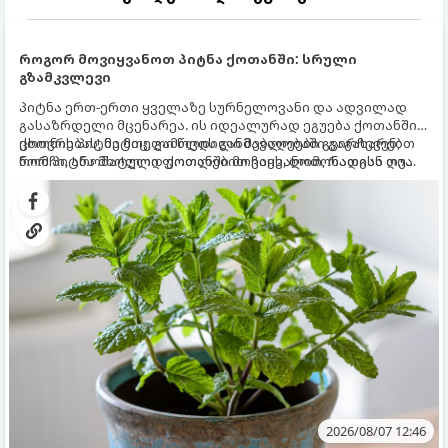
როგორ მოვიყვანოთ პიტნა ქოთანში: სრული
გზამკვლევი
პიტნა ერთ-ერთი ყველაზე სურნელოვანი და ადვილად
გასაზრდელი მცენარეა. ის იდეალურად ეგუება ქოთანში
ცხოვრებას, მეტიც, გამოცდილი მებაღეები გვირჩევენ,
ქოთნის პიტნა მთელი წლის განმავლობაში გაგახარებთ
რომ პიტნა მხოლოდ ქოთანში მოვიყვანოთ, რადგან ღია
ნორჩი, არომატული ფოთლებით ჩაის, ლიმონათისა თუ
გრუნტში (ბაღში) დარგვისას ის ფესვებით ძალიან
კერძებისთვის.
სწრაფად ვრცელდება და სხვა მცენარეებს ავიწროებს.
2026/08/07 12:46