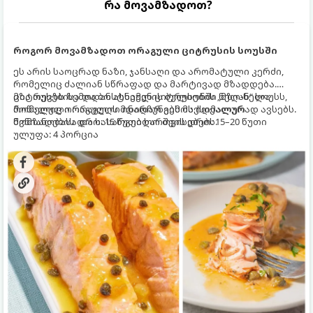
რა მოვამზადოთ?
როგორ მოვამზადოთ ორაგული ციტრუსის სოუსში
ეს არის საოცრად ნაზი, ჯანსაღი და არომატული კერძი,
რომელიც ძალიან სწრაფად და მარტივად მზადდება.
ციტრუსებისა და ბოსტნეულის ბულიონში ნელ-ნელა
მზა თევზს ზემოდან ასხამენ ციტრუსების „მზიან“ სოუსს,
მოწალული ორაგული ინარჩუნებს მაქსიმალურ
რომელიც ორაგულის მდიდარ გემოს იდეალურად ავსებს.
წვნიანობასა და სასარგებლო თვისებებს.
მომზადების დრო: 15 წუთი ხარშვის დრო: 15–20 წუთი
ულუფა: 4 პორცია