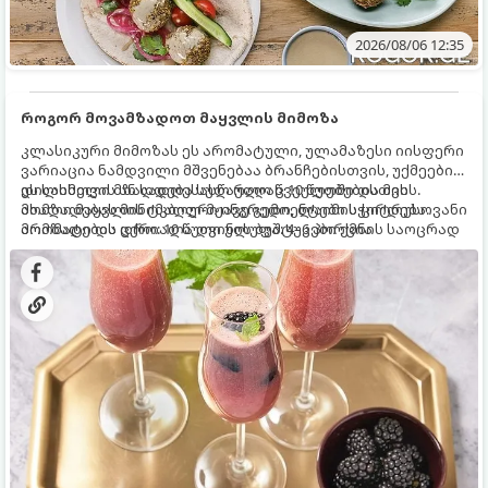
2026/08/06 12:35
როგორ მოვამზადოთ მაყვლის მიმოზა
კლასიკური მიმოზას ეს არომატული, ულამაზესი იისფერი
ვარიაცია ნამდვილი მშვენებაა ბრანჩებისთვის, უქმეების
დილისთვის ან სადღესასწაულო წვეულებებისთვის.
ეს სასმელი მზადდება სულ რაღაც 10 წუთში და მის
ახალი მაყვლის ტკბილ-მჟავე გემო, ლაიმის ციტრუსოვანი
მომზადებას მინიმალური ინგრედიენტები სჭირდება.
არომატი და ცქრიალა ღვინის ბუშტუკები ქმნის საოცრად
მომზადების დრო: 10 წუთი ულუფა: 4–6 პორცია
დახვეწილ და მაგრილებელ კოქტეილს.