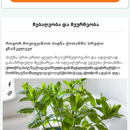
მებაღეობა და მეურნეობა
როგორ მოვიყვანოთ პიტნა ქოთანში: სრული
გზამკვლევი
პიტნა ერთ-ერთი ყველაზე სურნელოვანი და ადვილად
გასაზრდელი მცენარეა. ის იდეალურად ეგუება ქოთანში
ცხოვრებას, მეტიც, გამოცდილი მებაღეები გვირჩევენ,
ქოთნის პიტნა მთელი წლის განმავლობაში გაგახარებთ
რომ პიტნა მხოლოდ ქოთანში მოვიყვანოთ, რადგან ღია
ნორჩი, არომატული ფოთლებით ჩაის, ლიმონათისა თუ
გრუნტში (ბაღში) დარგვისას ის ფესვებით ძალიან
კერძებისთვის.
სწრაფად ვრცელდება და სხვა მცენარეებს ავიწროებს.