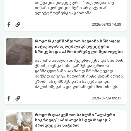
სიტუაცია კიდევ უფრო რთულდება, თუ
ბინაში კონდიციონერი არ გაქვთ ან
ელექტროენერგია გაითიშა.
საბედნიეროდ, არსებობს ფიზიკის მარტივი
კანონები და გამოცდილი ყოფითი ხრიკები,
2026/08/03 14:38
რომლებიც დაგეხმარებათ, საგრძნობლად
დაწიოთ ტემპერატურა სახლში და შექმნათ
სასიამოვნო სიგრილე სპეციალური
როგორ გავწმინდოთ ხალიჩა სწრაფად
ტექნიკის გარეშეც.
იატაკიდან აუღებლად: ეფექტური
გთავაზობთ 10 საუკეთესო და
ხრიკები და აპრობირებული მეთოდები
ხელმისაწვდომ მეთოდს:
ხალიჩა სახლში სიმყუდროვესა და სითბოს
ქმნის, თუმცა მისი გაწმენდა დროთა
განმავლობაში საკმაოდ შრომატევად
საქმედ იქცევა. ხალიჩის იატაკიდან აღება,
ეზოში ან ქიმწმენდაში წაღება დიდი
ძალისხმევასა და ფინანსებს მოითხოვს.
სინამდვილეში, არსებობს რამდენიმე
ეფექტური, ბიუჯეტური და აპრობირებული
2026/07/24 09:31
მეთოდი, რომელთა დახმარებითაც
შეძლებთ ხალიჩის ადგილზევე გაწმენდას,
ლაქების ამოყვანასა და პირვანდელი
როგორ დააყენოთ სახლში "ალპური
სიახლის დაბრუნებას.
სიგრილე": ამისთვის სულ რაღაც 2
პროდუქტია საჭირო