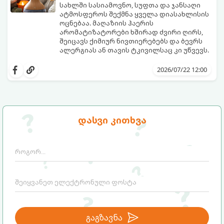
სახლში სასიამოვნო, სუფთა და ჯანსაღი
ატმოსფეროს შექმნა ყველა დიასახლისის
ოცნებაა. მაღაზიის ჰაერის
არომატიზატორები ხშირად ძვირი ღირს,
შეიცავს ქიმიურ ნივთიერებებს და ბევრს
ალერგიას ან თავის ტკივილსაც კი უწვევს.
სინამდვილეში, ნამდვილი „ალპური
სიგრილისა“ და სიახლის ეფექტის მიღწევა
2026/07/22 12:00
სრულიად ბუნებრივი, უსაფრთხო და
ბიუჯეტური გზით არის შესაძლებელი.
ამისათვის სულ რაღაც 2 უბრალო
ინგრედიენტი დაგჭირდებათ, რომლებიც
სავარაუდოდ უკვე გაქვთ სამზარეულოში!
დასვი კითხვა
გაგზავნა